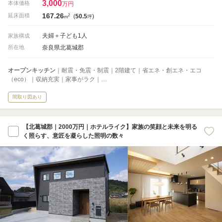
3,000
本体価格
万円
167.26
2
延床面積
(
50.5
)
m
坪
夫婦＋子ども1人
家族構成
奈良県北葛城郡
所在地
オープンキッチン
｜耐震・免震・制震｜2階建て｜省エネ・創エネ・エコ
（eco）｜収納充実｜家事がラク｜…
間取り図あり
【北葛城郡｜2000万円｜ホテルライク】家族の笑顔と未来を明る
く照らす、意匠を凝らした照明の数々