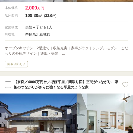
2,000
本体価格
万円
109.30
2
延床面積
(
33.0
)
m
坪
夫婦＋子ども1人
家族構成
奈良県北葛城郡
所在地
オープンキッチン
｜2階建て｜収納充実｜家事がラク｜シンプルモダン｜こだ
わりの外観デザイン｜通風・採光｜…
間取り図あり
【奈良／4000万円台／ほぼ平屋／間取り図】空間がつながり、家
族のつながりがさらに強くなる平屋のような家