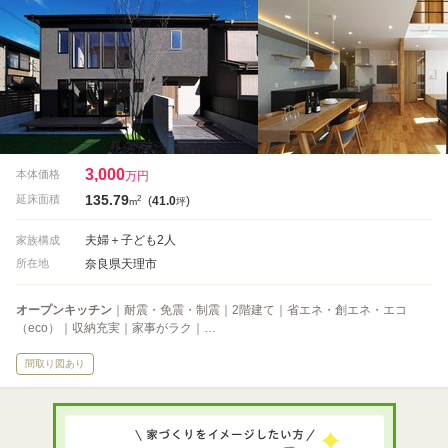
3,000
本体価格
万円
135.79
2
延床面積
(
41.0
)
m
坪
夫婦＋子ども2人
家族構成
奈良県天理市
所在地
オープンキッチン
｜耐震・免震・制震｜2階建て｜省エネ・創エネ・エコ
（eco）｜収納充実｜家事がラク｜…
間取り図あり