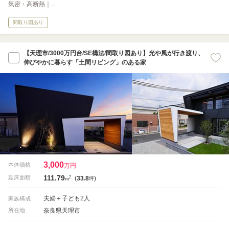
気密・高断熱｜…
間取り図あり
【天理市/3000万円台/SE構法/間取り図あり】光や風が行き渡り、
伸びやかに暮らす「土間リビング」のある家
3,000
本体価格
万円
111.79
2
延床面積
(
33.8
)
m
坪
夫婦＋子ども2人
家族構成
奈良県天理市
所在地