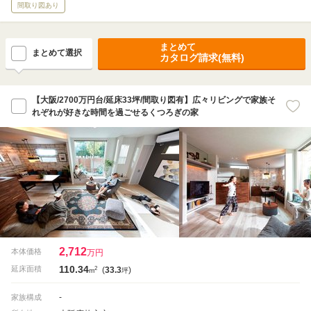
間取り図あり
まとめて
まとめて選択
カタログ請求(無料)
【大阪/2700万円台/延床33坪/間取り図有】広々リビングで家族そ
れぞれが好きな時間を過ごせるくつろぎの家
2,712
本体価格
万円
110.34
2
延床面積
(
33.3
)
m
坪
-
家族構成