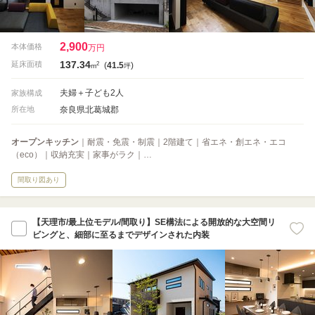
2,900
本体価格
万円
137.34
2
延床面積
(
41.5
)
m
坪
夫婦＋子ども2人
家族構成
奈良県北葛城郡
所在地
オープンキッチン
｜耐震・免震・制震｜2階建て｜省エネ・創エネ・エコ
（eco）｜収納充実｜家事がラク｜…
間取り図あり
【天理市/最上位モデル/間取り】SE構法による開放的な大空間リ
ビングと、細部に至るまでデザインされた内装