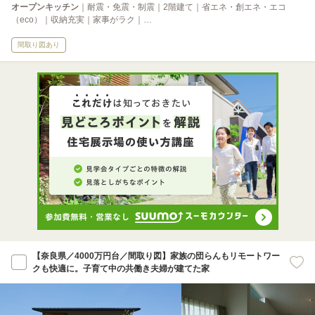
オープンキッチン
｜耐震・免震・制震｜2階建て｜省エネ・創エネ・エコ
（eco）｜収納充実｜家事がラク｜…
間取り図あり
【奈良県／4000万円台／間取り図】家族の団らんもリモートワー
クも快適に。子育て中の共働き夫婦が建てた家