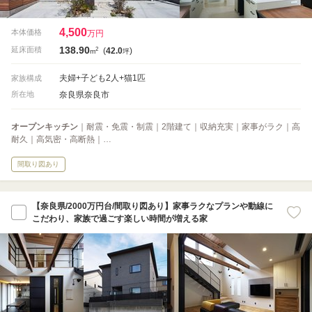
4,500
本体価格
万円
138.90
2
延床面積
(
42.0
)
m
坪
夫婦+子ども2人+猫1匹
家族構成
奈良県奈良市
所在地
オープンキッチン
｜耐震・免震・制震｜2階建て｜収納充実｜家事がラク｜高
耐久｜高気密・高断熱｜…
間取り図あり
【奈良県/2000万円台/間取り図あり】家事ラクなプランや動線に
こだわり、家族で過ごす楽しい時間が増える家