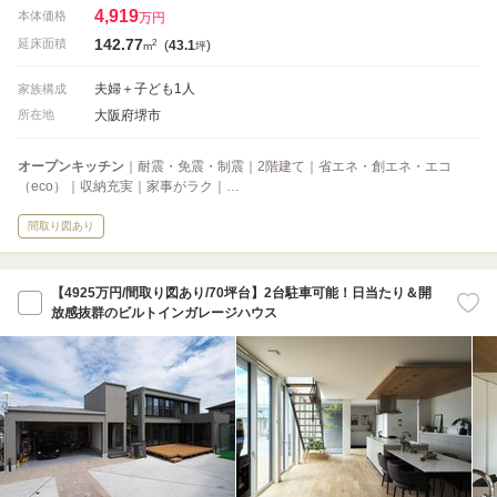
4,919
本体価格
万円
142.77
2
延床面積
(
43.1
)
m
坪
夫婦＋子ども1人
家族構成
大阪府堺市
所在地
オープンキッチン
｜耐震・免震・制震｜2階建て｜省エネ・創エネ・エコ
（eco）｜収納充実｜家事がラク｜…
間取り図あり
【4925万円/間取り図あり/70坪台】2台駐車可能！日当たり＆開
放感抜群のビルトインガレージハウス