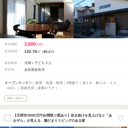
3,500
本体価格
万円
132.70
2
延床面積
(
40.1
)
m
坪
夫婦＋子ども２人
家族構成
奈良県奈良市
所在地
オープンキッチン
｜耐震・免震・制震｜2階建て｜省エネ・創エネ・エコ
（eco）｜収納充実｜家事がラク｜…
間取り図あり
【天理市/3000万円台/間取り図あり】吹き抜けを見上げると「あ
おぞら」が見える、陽だまりリビングのある家