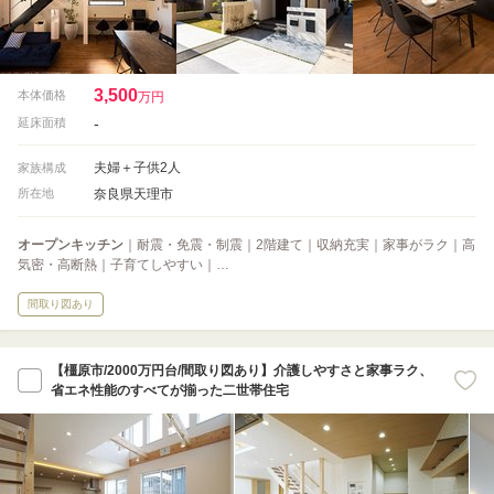
3,500
本体価格
万円
-
延床面積
夫婦＋子供2人
家族構成
奈良県天理市
所在地
オープンキッチン
｜耐震・免震・制震｜2階建て｜収納充実｜家事がラク｜高
気密・高断熱｜子育てしやすい｜…
間取り図あり
【橿原市/2000万円台/間取り図あり】介護しやすさと家事ラク、
省エネ性能のすべてが揃った二世帯住宅