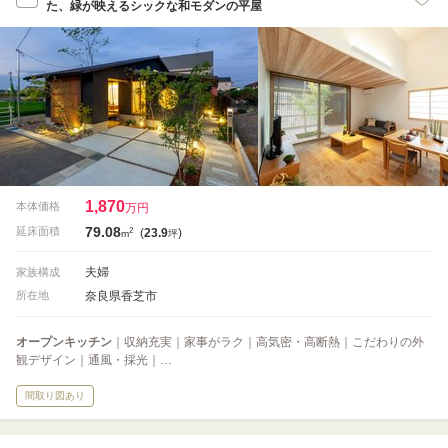
た、緑が映えるシックな和モダンの平屋
1,870
本体価格
万円
79.08
2
延床面積
(
23.9
)
m
坪
夫婦
家族構成
奈良県香芝市
所在地
オープンキッチン
｜収納充実｜家事がラク｜高気密・高断熱｜こだわりの外
観デザイン｜通風・採光｜…
間取り図あり