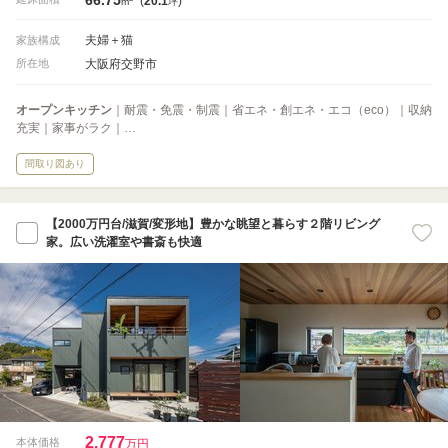
(
20.1
)
m
坪
夫婦＋猫
家族構成
大阪府交野市
所在地
オープンキッチン
｜耐震・免震・制震｜省エネ・創エネ・エコ（eco）｜収納
充実｜家事がラク｜…
間取り図あり
【2000万円台/滋賀/変形地】豊かな眺望と暮らす２階リビング
家。広い洗濯室や書斎も快適
2,777
本体価格
万円