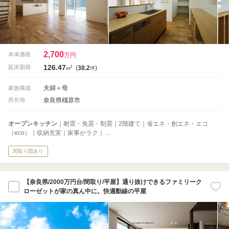
2,700
本体価格
万円
126.47
2
延床面積
(
38.2
)
m
坪
夫婦＋母
家族構成
奈良県橿原市
所在地
オープンキッチン
｜耐震・免震・制震｜2階建て｜省エネ・創エネ・エコ
（eco）｜収納充実｜家事がラク｜…
間取り図あり
【奈良県/2000万円台/間取り/平屋】通り抜けできるファミリーク
ローゼットが家の真ん中に。快適動線の平屋