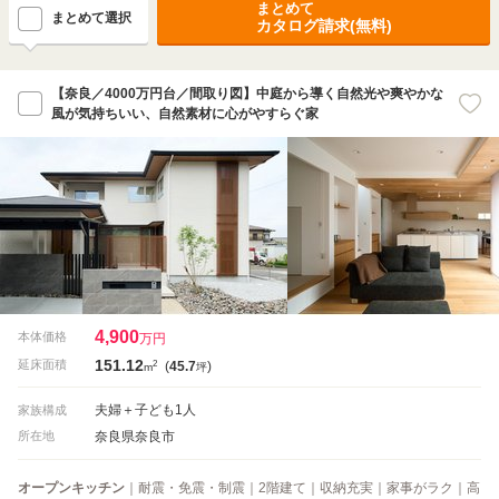
まとめて
まとめて選択
カタログ請求(無料)
【奈良／4000万円台／間取り図】中庭から導く自然光や爽やかな
風が気持ちいい、自然素材に心がやすらぐ家
4,900
本体価格
万円
151.12
2
延床面積
(
45.7
)
m
坪
夫婦＋子ども1人
家族構成
奈良県奈良市
所在地
オープンキッチン
｜耐震・免震・制震｜2階建て｜収納充実｜家事がラク｜高