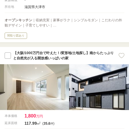
滋賀県大津市
所在地
オープンキッチン
｜収納充実｜家事がラク｜シンプルモダン｜こだわりの外
観デザイン｜子育てしやすい｜…
間取り図あり
【大阪/1000万円台で叶えた！/変形地/土地探し】南からたっぷり
と自然光が入る開放感いっぱいの家
1,800
本体価格
万円
117.99
2
延床面積
(
35.6
)
m
坪