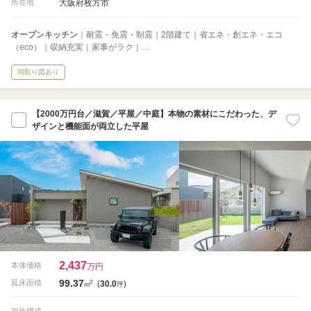
大阪府枚方市
所在地
オープンキッチン
｜耐震・免震・制震｜2階建て｜省エネ・創エネ・エコ
（eco）｜収納充実｜家事がラク｜…
間取り図あり
【2000万円台／滋賀／平屋／中庭】本物の素材にこだわった、デ
ザインと機能面が両立した平屋
2,437
本体価格
万円
99.37
2
延床面積
(
30.0
)
m
坪
-
家族構成