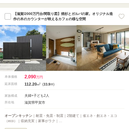
【滋賀/2000万円台/間取り図】焼杉とガルバの家。オリジナル造
作の木のカウンターが映えるカフェの様な空間
2,090
本体価格
万円
112.20
2
延床面積
(
33.9
)
m
坪
夫婦+子ども2人
家族構成
滋賀県甲賀市
所在地
オープンキッチン
｜耐震・免震・制震｜2階建て｜省エネ・創エネ・エコ
（eco）｜収納充実｜家事がラク｜…