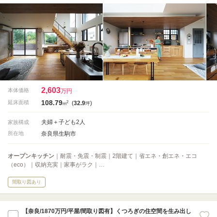
2,603
本体価格
万円
108.79
2
延床面積
(
32.9
)
m
坪
夫婦＋子ども2人
家族構成
奈良県生駒市
所在地
オープンキッチン
｜耐震・免震・制震｜2階建て｜省エネ・創エネ・エコ
（eco）｜収納充実｜家事がラク｜…
間取り図あり
【奈良/1870万円/平屋/間取り図有】くつろぎの住空間を生み出し