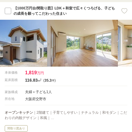
【1000万円台/間取り図】LDK＋和室で広々くつろげる、子ども
の成長を願ってこだわった住まい
1,819
本体価格
万円
116.83
2
延床面積
(
35.3
)
m
坪
夫婦＋子ども1人
家族構成
大阪府交野市
所在地
オープンキッチン
｜2階建て｜子育てしやすい｜ナチュラル｜和モダン｜こだ
わりの内観デザイン｜和風｜…
間取り図あり