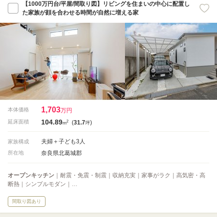
【1000万円台/平屋/間取り図】リビングを住まいの中心に配置し
た家族が顔を合わせる時間が自然に増える家
1,703
本体価格
万円
104.89
2
延床面積
(
31.7
)
m
坪
夫婦＋子ども3人
家族構成
奈良県北葛城郡
所在地
オープンキッチン
｜耐震・免震・制震｜収納充実｜家事がラク｜高気密・高
断熱｜シンプルモダン｜…
間取り図あり