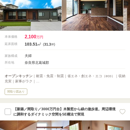
2,100
本体価格
万円
103.51
2
延床面積
(
31.3
)
m
坪
夫婦
家族構成
奈良県北葛城郡
所在地
オープンキッチン
｜耐震・免震・制震｜省エネ・創エネ・エコ（eco）｜収納
充実｜家事がラク｜…
間取り図あり
【新築／間取り／3000万円台】木製窓から緑の遊歩道。周辺環境
に調和するダイナミック空間をSE構法で実現