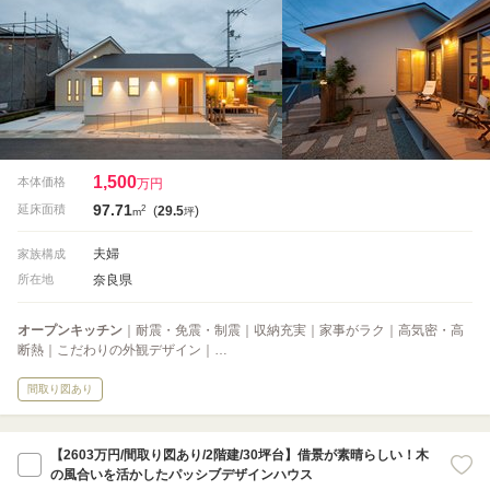
1,500
本体価格
万円
97.71
2
延床面積
(
29.5
)
m
坪
夫婦
家族構成
奈良県
所在地
オープンキッチン
｜耐震・免震・制震｜収納充実｜家事がラク｜高気密・高
断熱｜こだわりの外観デザイン｜…
間取り図あり
【2603万円/間取り図あり/2階建/30坪台】借景が素晴らしい！木
の風合いを活かしたパッシブデザインハウス