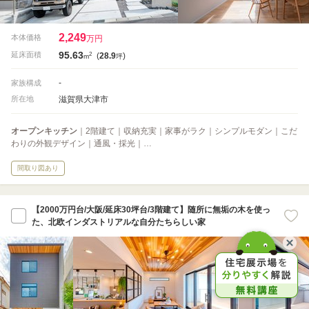
2,249
本体価格
万円
95.63
2
延床面積
(
28.9
)
m
坪
-
家族構成
滋賀県大津市
所在地
オープンキッチン
｜2階建て｜収納充実｜家事がラク｜シンプルモダン｜こだ
わりの外観デザイン｜通風・採光｜…
間取り図あり
【2000万円台/大阪/延床30坪台/3階建て】随所に無垢の木を使っ
た、北欧インダストリアルな自分たちらしい家