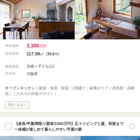
3,300
本体価格
万円
117.58
2
延床面積
(
35.5
)
m
坪
夫婦＋子ども2人
家族構成
大阪府
所在地
オープンキッチン
｜耐震・免震・制震｜2階建て｜家事がラク｜高気密・高断
熱｜こだわりの外観デザイン｜…
間取り図あり
【奈良/平屋/間取り図有/1500万円】広々リビングと庭、和室まで
一体感が楽しめて暮らしやすい平屋の家