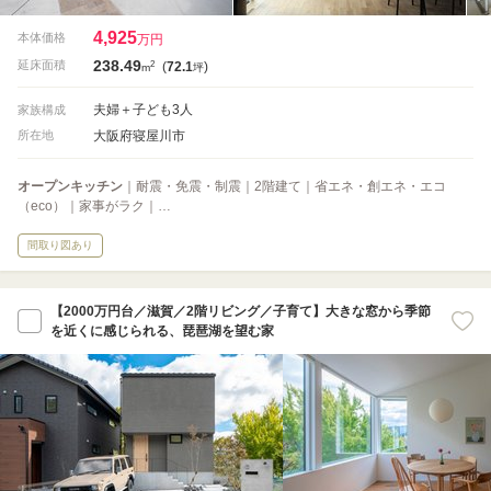
4,925
本体価格
万円
238.49
2
延床面積
(
72.1
)
m
坪
夫婦＋子ども3人
家族構成
大阪府寝屋川市
所在地
オープンキッチン
｜耐震・免震・制震｜2階建て｜省エネ・創エネ・エコ
（eco）｜家事がラク｜…
間取り図あり
【2000万円台／滋賀／2階リビング／子育て】大きな窓から季節
を近くに感じられる、琵琶湖を望む家