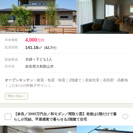
4,000
本体価格
万円
141.18
2
延床面積
(
42.7
)
m
坪
夫婦＋子ども1人
家族構成
奈良県大和郡山市
所在地
オープンキッチン
｜耐震・免震・制震｜2階建て｜収納充実｜高気密・高断熱
｜こだわりの外観デザイン｜…
間取り図あり
【奈良／3000万円台／和モダン／間取り図】老後は1階だけで暮
らしが完結。平屋感覚で暮らせる2階建て住宅