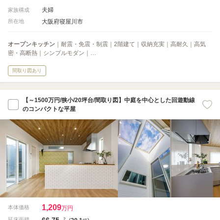
夫婦
家族構成
大阪府寝屋川市
所在地
オープンキッチン
｜耐震・免震・制震｜2階建て｜収納充実｜高耐久｜高気
密・高断熱｜シンプルモダン｜…
間取り図あり
【～1500万円/狭小/20坪台/間取り図】中庭を中心とした回遊動線
のコンパクトな平屋
1,209
本体価格
万円
66.75
2
延床面積