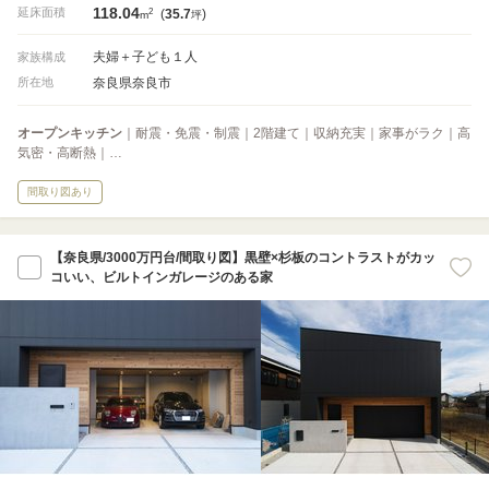
118.04
2
延床面積
(
35.7
)
m
坪
夫婦＋子ども１人
家族構成
奈良県奈良市
所在地
オープンキッチン
｜耐震・免震・制震｜2階建て｜収納充実｜家事がラク｜高
気密・高断熱｜…
間取り図あり
【奈良県/3000万円台/間取り図】黒壁×杉板のコントラストがカッ
コいい、ビルトインガレージのある家