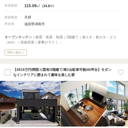
115.09
2
延床面積
(
34.8
)
m
坪
夫婦
家族構成
滋賀県湖南市
所在地
オープンキッチン
｜耐震・免震・制震｜2階建て｜省エネ・創エネ・エコ
（eco）｜収納充実｜家事がラク｜…
間取り図あり
【4919万円/間取り図有/2階建て/車2台駐車可能/40坪台】モダン
なインテリアに囲まれて趣味を楽しむ家