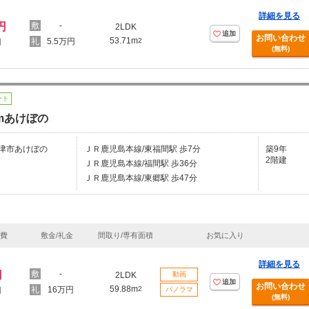
詳細を見る
円
-
2LDK
追加
お問い合わせ
53.71m
5.5万円
2
円
(無料)
ート
omあけぼの
津市あけぼの
ＪＲ鹿児島本線/東福間駅 歩7分
築9年
2階建
ＪＲ鹿児島本線/福間駅 歩36分
ＪＲ鹿児島本線/東郷駅 歩47分
理費
敷金/礼金
間取り/専有面積
お気に入り
詳細を見る
円
-
2LDK
動画
追加
お問い合わせ
59.88m
16万円
2
円
パノラマ
(無料)