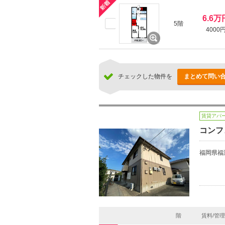
6.6万
5階
4000
チェックした物件を
まとめて問い
賃貸アパ
コンフ
福岡県福
階
賃料/管