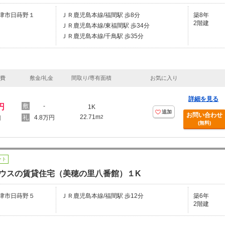
津市日蒔野１
ＪＲ鹿児島本線/福間駅 歩8分
築8年
2階建
ＪＲ鹿児島本線/東福間駅 歩34分
ＪＲ鹿児島本線/千鳥駅 歩35分
理費
敷金/礼金
間取り/専有面積
お気に入り
詳細を見る
円
-
1K
追加
お問い合わせ
22.71m
4.8万円
2
円
(無料)
ート
ウスの賃貸住宅（美穂の里八番館）１K
津市日蒔野５
ＪＲ鹿児島本線/福間駅 歩12分
築6年
2階建