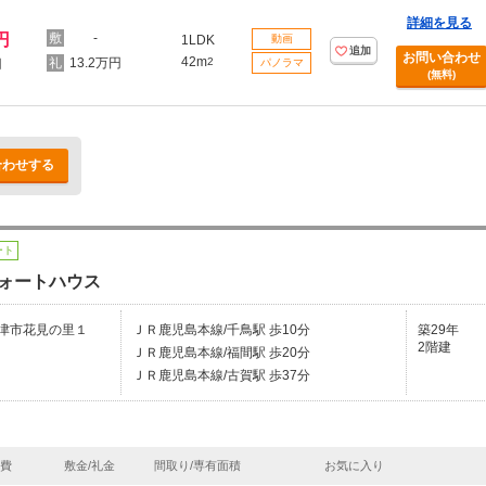
詳細を見る
円
-
1LDK
動画
追加
お問い合わせ
42m
13.2万円
2
円
パノラマ
(無料)
合わせする
ート
ォートハウス
津市花見の里１
ＪＲ鹿児島本線/千鳥駅 歩10分
築29年
2階建
ＪＲ鹿児島本線/福間駅 歩20分
ＪＲ鹿児島本線/古賀駅 歩37分
理費
敷金/礼金
間取り/専有面積
お気に入り