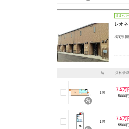
賃貸アパ
レオネ
福岡県福
階
賃料/管
7.5万
1階
5000
7.5万
1階
5500