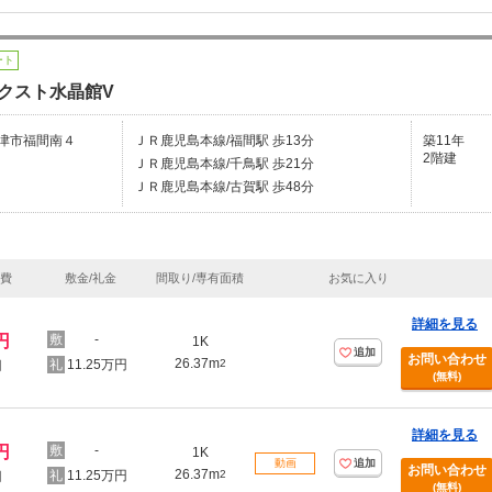
ート
クスト水晶館V
津市福間南４
ＪＲ鹿児島本線/福間駅 歩13分
築11年
2階建
ＪＲ鹿児島本線/千鳥駅 歩21分
ＪＲ鹿児島本線/古賀駅 歩48分
理費
敷金/礼金
間取り/専有面積
お気に入り
詳細を見る
円
-
1K
追加
お問い合わせ
26.37m
11.25万円
2
円
(無料)
詳細を見る
円
-
1K
動画
追加
お問い合わせ
26.37m
11.25万円
2
円
(無料)