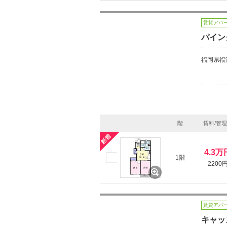
賃貸アパ
パイン
福岡県福
階
賃料/管
4.3万
1階
2200
賃貸アパ
キャッ