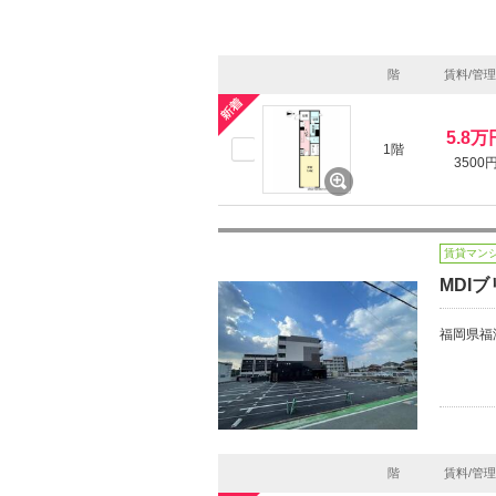
階
賃料/管
5.8万
1階
3500
賃貸マン
MDI
福岡県福
階
賃料/管