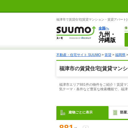
福津市で賃貸住宅[賃貸マンション・賃貸アパート]
全国へ
借
九州・
沖縄版
不動産・住宅サイト SUUMO
>
賃貸
>
福岡県
福津市の賃貸住宅[賃貸マンシ
福津市エリア881件の物件をご紹介！賃貸
気テーマ・条件など豊富な検索機能で、福津
建物ごとに表示
部屋
881