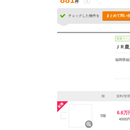
件
チェックした物件を
まとめて問い
賃貸マン
ＪＲ鹿
福岡県福
階
賃料/管
6.6万
5階
4000