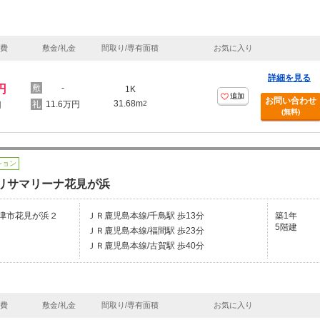
理費
敷金/礼金
間取り/専有面積
お気に入り
詳細を見る
円
-
1K
追加
お問い合わせ
31.68m
11.6万円
2
円
(無料)
ション
ブリサマリーナ花見が浜
津市花見が浜２
ＪＲ鹿児島本線/千鳥駅 歩13分
築1年
5階建
ＪＲ鹿児島本線/福間駅 歩23分
ＪＲ鹿児島本線/古賀駅 歩40分
理費
敷金/礼金
間取り/専有面積
お気に入り