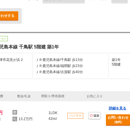
合わせする
ション
児島本線 千鳥駅 5階建 築1年
津市花見が浜２
ＪＲ鹿児島本線/千鳥駅 歩13分
築1年
5階建
ＪＲ鹿児島本線/福間駅 歩23分
ＪＲ鹿児島本線/古賀駅 歩40分
理費
敷金/礼金
間取り/専有面積
お気に入り
詳細を見る
円
-
1LDK
パノラマ
追加
お問い合わせ
42m
13.2万円
2
円
(無料)