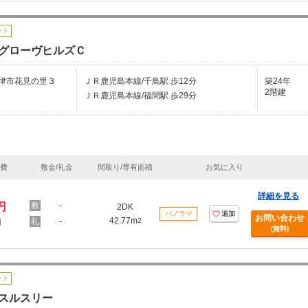
ート
グローヴヒルズＣ
津市花見の里３
ＪＲ鹿児島本線/千鳥駅 歩12分
築24年
2階建
ＪＲ鹿児島本線/福間駅 歩29分
理費
敷金/礼金
間取り/専有面積
お気に入り
詳細を見る
円
-
2DK
パノラマ
追加
お問い合わせ
42.77m
-
2
円
(無料)
ート
スルスリー