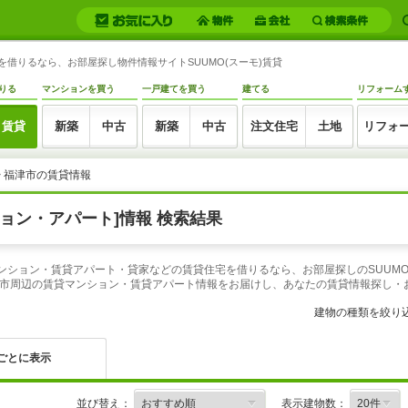
を借りるなら、お部屋探し物件情報サイトSUUMO(スーモ)賃貸
りる
マンションを買う
一戸建てを買う
建てる
リフォーム
賃貸
新築
中古
新築
中古
注文住宅
土地
リフォ
> 福津市の賃貸情報
ョン・アパート]情報 検索結果
マンション・賃貸アパート・貸家などの賃貸住宅を借りるなら、お部屋探しのSUUM
市周辺の賃貸マンション・賃貸アパート情報をお届けし、あなたの賃貸情報探し・
建物の種類を絞り
ごとに表示
並び替え：
表示建物数：