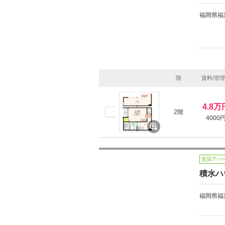
福岡県福
階
賃料/管
4.8万
2階
4000
賃貸アパ
積水ハ
福岡県福