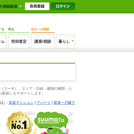
する
売る
住まいの相談
ーム
売却査定
講座/相談
暮らし
O（スーモ）。エリア・沿線・建物の種類・人
お家探しをサポートします。
込む：
賃貸マンション
|
アパート
|
賃貸一戸建て