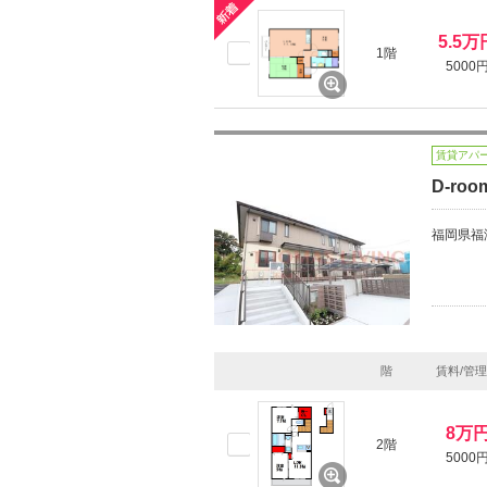
5.5万
1階
5000
賃貸アパ
D-ro
福岡県福
階
賃料/管
8万
2階
5000