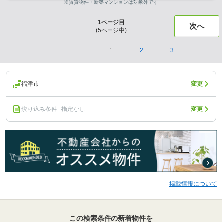
※賃貸物件・新築マンションは対象外です
1
ページ目
次へ
(
5
ページ中)
1
2
3
…
福津市
変更
絞り込み条件 : 指定なし
変更
掲載情報について
この検索条件の新着物件を