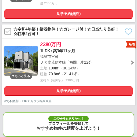
渡 2300万円
見学予約(無料)
☆令和4年築！築浅物件！☆ガレージ付！☆日当たり良好！
☆駐車2台可！
2380万円
/
1LDK
築3年11ヶ月
福津市宮司
ＪＲ鹿児島本線「福間」歩22分
土地
100m²（30.24坪）
建物
70.8m²（21.41坪）
宮司３（福間駅） 2380万円
見学予約(無料)
(株)不動産SHOPナカジツ福岡東店
この物件もありかも！
プロフィールを登録して
おすすめ物件の精度を上げよう！