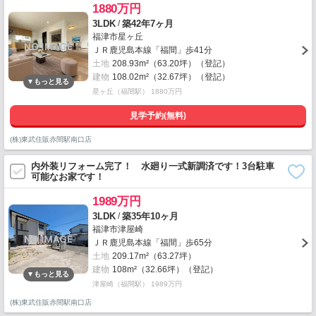
1880万円
/
3LDK
築42年7ヶ月
福津市星ヶ丘
ＪＲ鹿児島本線「福間」歩41分
土地
208.93m²（63.20坪）（登記）
建物
108.02m²（32.67坪）（登記）
星ヶ丘（福間駅） 1880万円
見学予約(無料)
(株)東武住販赤間駅南口店
内外装リフォーム完了！ 水廻り一式新調済です！3台駐車
可能なお家です！
1989万円
/
3LDK
築35年10ヶ月
福津市津屋崎
ＪＲ鹿児島本線「福間」歩65分
土地
209.17m²（63.27坪）
建物
108m²（32.66坪）（登記）
津屋崎（福間駅） 1989万円
(株)東武住販赤間駅南口店