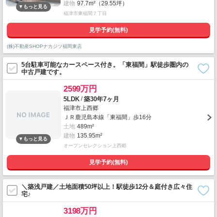
建物
97.7m²（29.55坪）
福津市東福間７丁目
見学予約(無料)
(株)不動産SHOPナカジツ福岡東店
5台駐車可能なカースペース付き。「東福間」駅徒歩圏内の
中古戸建です。
2599万円
/
5LDK
築30年7ヶ月
福津市上西郷
ＪＲ鹿児島本線「東福間」歩16分
土地
489m²
建物
135.95m²
オープンセレクション上西郷
見学予約(無料)
＼築浅戸建／土地面積50坪以上！駅徒歩12分＆庭付き広々住
宅♪
3198万円