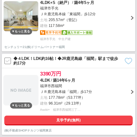
/
4LDK+S（納戸）
築4年5ヶ月
福津市手光
ＪＲ鹿児島本線「東福間」歩12分
土地
205.57m²（登記）
建物
117.58m²
福津市手光 中古戸建
センチュリー21(株)ドリームパートナー福岡
◆４LDK！LDK約16帖！◆JR鹿児島線「福間」駅まで徒歩
約17分
3390万円
/
4LDK
築14年6ヶ月
福津市西福間
ＪＲ鹿児島本線「福間」歩17分
土地
177.78m²（53.77坪）
建物
96.31m²（29.13坪）
Asobi+ 福津市西福間三丁…
見学予約(無料)
(株)不動産SHOPナカジツ福岡東店