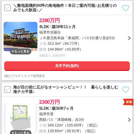
＼敷地面積約94坪の角地物件！本日ご案内可能♪お見積りの
みでも大歓迎♪／
2280万円
/
4LDK
築38年11ヶ月
福津市光陽台
ＪＲ鹿児島本線「東福間」バス3分通り堂歩5分
土地
313.3m²（94.77坪）
建物
144.99m²（43.85坪）
光陽台５ 2280万円
見学予約(無料)
(株)リアルティストア福岡東店
海が目の前に広がるオーシャンビュー！！ 暮らしを楽しむ
海チカ平屋♪
2300万円
/
5LDK
築36年7ヶ月
福津市渡
西鉄バス「津屋崎橋」歩3分
土地
349.12m²（105.60坪）（登記）
建物
128.66m²（38.91坪）（登記）