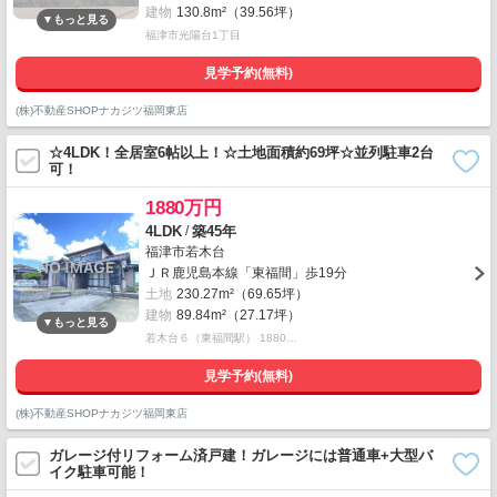
建物
130.8m²（39.56坪）
福津市光陽台1丁目
見学予約(無料)
(株)不動産SHOPナカジツ福岡東店
☆4LDK！全居室6帖以上！☆土地面積約69坪☆並列駐車2台
可！
1880万円
/
4LDK
築45年
福津市若木台
ＪＲ鹿児島本線「東福間」歩19分
土地
230.27m²（69.65坪）
建物
89.84m²（27.17坪）
若木台６（東福間駅） 1880…
見学予約(無料)
(株)不動産SHOPナカジツ福岡東店
ガレージ付リフォーム済戸建！ガレージには普通車+大型バ
イク駐車可能！