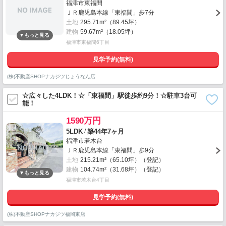
福津市東福間
ＪＲ鹿児島本線「東福間」歩7分
土地
295.71m²（89.45坪）
建物
59.67m²（18.05坪）
福津市東福間6丁目
見学予約(無料)
(株)不動産SHOPナカジツじょうなん店
☆広々した4LDK！☆「東福間」駅徒歩約9分！☆駐車3台可
能！
1590万円
/
5LDK
築44年7ヶ月
福津市若木台
ＪＲ鹿児島本線「東福間」歩9分
土地
215.21m²（65.10坪）（登記）
建物
104.74m²（31.68坪）（登記）
福津市若木台4丁目
見学予約(無料)
(株)不動産SHOPナカジツ福岡東店