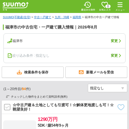
0
SUUMO[不動産/住宅]
>
中古一戸建て
>
九州・沖縄
>
福岡県
>
福津市の中古一戸建て情報
福津市の中古住宅・一戸建て購入情報｜2026年8月
福津市
変更
絞り込み条件 : 指定なし
変更
検索条件を保存
新着メールを受信
(
1
～
20
件目/
94
件)
チェックした物件をまとめて資料請求(無料)
☆中古戸建＆土地としても引渡可！☆解体更地渡しも可！☆
眺望良好！
1290万円
/
5DK
築54年9ヶ月