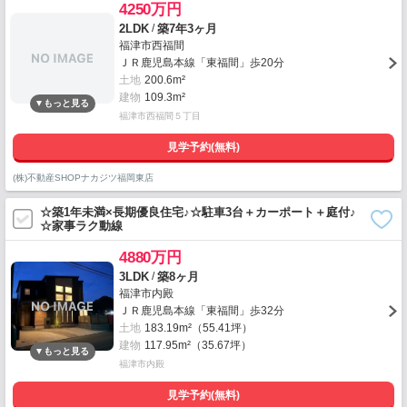
4250万円
/
2LDK
築7年3ヶ月
福津市西福間
ＪＲ鹿児島本線「東福間」歩20分
土地
200.6m²
建物
109.3m²
福津市西福間５丁目
見学予約(無料)
(株)不動産SHOPナカジツ福岡東店
☆築1年未満×長期優良住宅♪☆駐車3台＋カーポート＋庭付♪
☆家事ラク動線
4880万円
/
3LDK
築8ヶ月
福津市内殿
ＪＲ鹿児島本線「東福間」歩32分
土地
183.19m²（55.41坪）
建物
117.95m²（35.67坪）
福津市内殿
見学予約(無料)