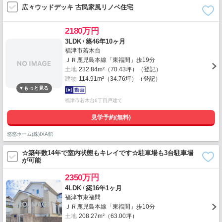
広々ウッドデッキ 古民家風リノベ住宅
2180万円
/
3LDK
築46年10ヶ月
福津市若木台
ＪＲ鹿児島本線「東福間」歩19分
土地
232.84m²（70.43坪）（登記）
建物
114.91m²（34.76坪）（登記）
福津市若木台6丁目戸建て
見学予約(無料)
悠悠ホーム(株)IXA館
☆築年数14年で室内状態もキレイです☆駐車場も3台駐車場
が可能
2350万円
/
4LDK
築16年1ヶ月
福津市東福間
ＪＲ鹿児島本線「東福間」歩10分
土地
208.27m²（63.00坪）