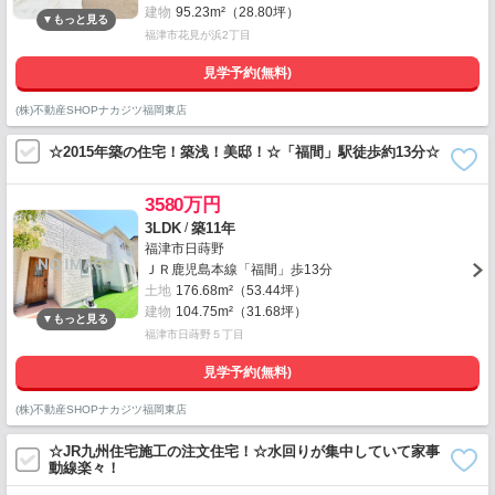
建物
95.23m²（28.80坪）
福津市花見が浜2丁目
見学予約(無料)
(株)不動産SHOPナカジツ福岡東店
☆2015年築の住宅！築浅！美邸！☆「福間」駅徒歩約13分☆
3580万円
/
3LDK
築11年
福津市日蒔野
ＪＲ鹿児島本線「福間」歩13分
土地
176.68m²（53.44坪）
建物
104.75m²（31.68坪）
福津市日蒔野５丁目
見学予約(無料)
(株)不動産SHOPナカジツ福岡東店
☆JR九州住宅施工の注文住宅！☆水回りが集中していて家事
動線楽々！