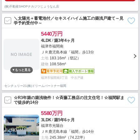
(株)不動産SHOPナカジツじょうなん店
＼太陽光＋蓄電池付／セキスイハイム施工の築浅戸建て～見
学予約受付中～
5440万円
/
4LDK
築3年4ヶ月
福津市福間南
ＪＲ鹿児島本線「福間」歩13分
土地
183.16m²（登記）
建物
108.58m²
福津市福間南3丁目 中古戸建
センチュリー21(株)ドリームパートナー福岡
☆R3年築の築浅物件！☆斉藤工務店の注文住宅！☆福間駅ま
で徒歩約14分
5580万円
/
3LDK
築5年6ヶ月
福津市光陽台
ＪＲ鹿児島本線「福間」歩14分
土地
245.38m²（74.22坪）