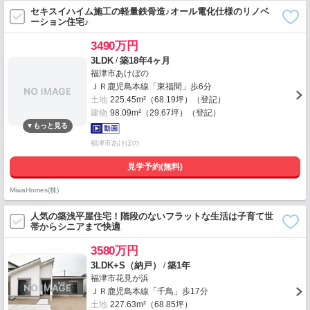
セキスイハイム施工の軽量鉄骨造♪オール電化仕様のリノベ
ーション住宅♪
3490万円
/
3LDK
築18年4ヶ月
福津市あけぼの
ＪＲ鹿児島本線「東福間」歩6分
土地
225.45m²（68.19坪）（登記）
建物
98.09m²（29.67坪）（登記）
福津市あけぼの
見学予約(無料)
MiwaHomes(株)
人気の築浅平屋住宅！階段のないフラットな生活は子育て世
帯からシニアまで快適
3580万円
/
3LDK+S（納戸）
築1年
福津市花見が浜
ＪＲ鹿児島本線「千鳥」歩17分
土地
227.63m²（68.85坪）