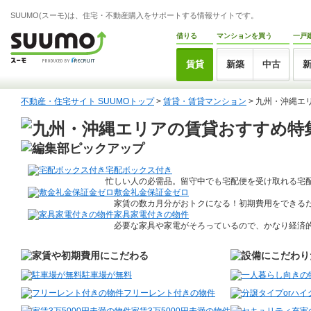
SUUMO(スーモ)は、住宅・不動産購入をサポートする情報サイトです。
借りる
マンションを買う
一戸
賃貸
新築
中古
不動産・住宅サイト SUUMOトップ
>
賃貸・賃貸マンション
> 九州・沖縄エ
宅配ボックス付き
忙しい人の必需品。留守中でも宅配便を受け取れる宅
敷金礼金保証金ゼロ
家賃の数カ月分がおトクになる！初期費用をできる
家具家電付きの物件
必要な家具や家電がそろっているので、かなり経済
駐車場が無料
フリーレント付きの物件