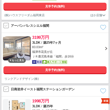
見学予約(無料)
(株)ハウスフリーダム福岡東店
アーバンパレスシエル福間
3199万円
3LDK
/
築25年7ヶ月
83.03m²
福津市花見が丘
ＪＲ鹿児島本線「福間」歩16分
見学予約(無料)
リンクアンドデザイン(株)
日商岩井イースト福間ステーションガーデン
1998万円
3LDK
/
築35年