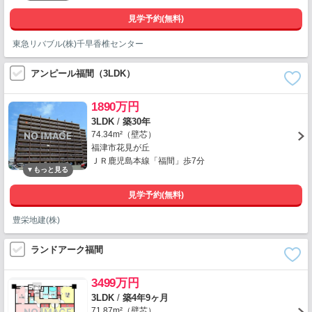
見学予約(無料)
東急リバブル(株)千早香椎センター
アンピール福間（3LDK）
1890万円
3LDK
/
築30年
74.34m²（壁芯）
福津市花見が丘
ＪＲ鹿児島本線「福間」歩7分
見学予約(無料)
豊栄地建(株)
ランドアーク福間
3499万円
3LDK
/
築4年9ヶ月
71.87m²（壁芯）