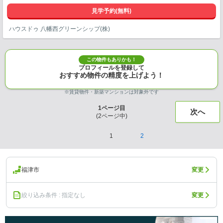
見学予約(無料)
ハウスドゥ 八幡西グリーンシップ(株)
この物件もありかも！
プロフィールを登録して
おすすめ物件の精度を上げよう！
※賃貸物件・新築マンションは対象外です
1
ページ目
次へ
(
2
ページ中)
1
2
福津市
変更
絞り込み条件 : 指定なし
変更