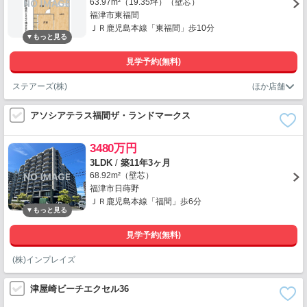
63.97m²（19.35坪）（壁芯）
福津市東福間
ＪＲ鹿児島本線「東福間」歩10分
見学予約(無料)
ステアーズ(株)
アソシアテラス福間ザ・ランドマークス
3480万円
3LDK
/
築11年3ヶ月
68.92m²（壁芯）
福津市日蒔野
ＪＲ鹿児島本線「福間」歩6分
見学予約(無料)
(株)インプレイズ
津屋崎ビーチエクセル36