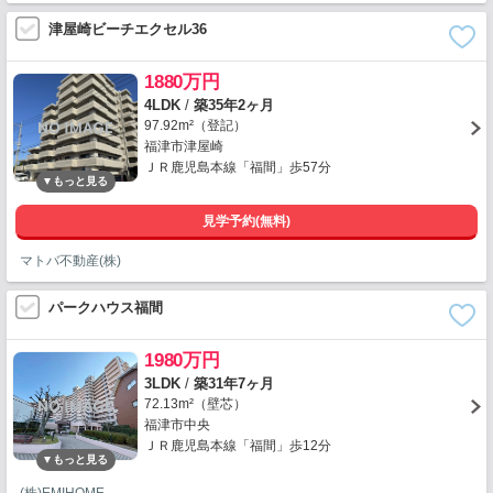
津屋崎ビーチエクセル36
1880万円
4LDK
/
築35年2ヶ月
97.92m²（登記）
福津市津屋崎
ＪＲ鹿児島本線「福間」歩57分
見学予約(無料)
マトバ不動産(株)
パークハウス福間
1980万円
3LDK
/
築31年7ヶ月
72.13m²（壁芯）
福津市中央
ＪＲ鹿児島本線「福間」歩12分