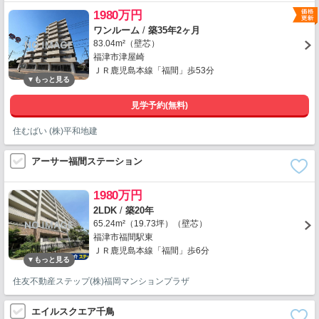
1980万円
ワンルーム
/
築35年2ヶ月
83.04m²（壁芯）
福津市津屋崎
ＪＲ鹿児島本線「福間」歩53分
見学予約(無料)
住むばい (株)平和地建
アーサー福間ステーション
1980万円
2LDK
/
築20年
65.24m²（19.73坪）（壁芯）
福津市福間駅東
ＪＲ鹿児島本線「福間」歩6分
住友不動産ステップ(株)福岡マンションプラザ
エイルスクエア千鳥