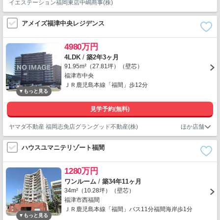
イエステーション福岡東店中嶋商事(株)
アメイズ福津中央レジデンス
4980万円
4LDK
/
築2年3ヶ月
91.95m²（27.81坪）（壁芯）
福津市中央
ＪＲ鹿児島本線「福間」歩12分
見学予約(無料)
ヤマダ不動産 福岡志免店グラングッド不動産(株)
ハウスユマニテリゾート福間
1280万円
ワンルーム
/
築34年11ヶ月
34m²（10.28坪）（壁芯）
福津市西福間
ＪＲ鹿児島本線「福間」バス11分福間海岸歩1分