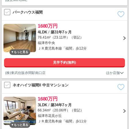
(株)EMIHOME
パークハウス福間
1680万円
4LDK
/
築31年7ヶ月
76.41m²（23.11坪）（登記）
福津市中央
ＪＲ鹿児島本線「福間」歩12分
見学予約(無料)
(株)東武住販赤間駅南口店
ネオハイツ福間II 中古マンション
1680万円
3LDK
/
築34年7ヶ月
66.34m²（20.06坪）（登記）
福津市花見が丘
ＪＲ鹿児島本線「福間」歩11分