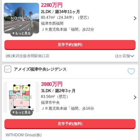
2280万円
2LDK
/
築34年11ヶ月
80.47m²（24.34坪）（壁芯）
福津市西福間
ＪＲ鹿児島本線「福間」歩22分
見学予約(無料)
(株)東武住販赤間駅南口店
アメイズ福津中央レジデンス
3980万円
3LDK
/
築2年3ヶ月
83.56m²（壁芯）
福津市中央
ＪＲ鹿児島本線「福間」歩16分
見学予約(無料)
WITHDOM Group(株)