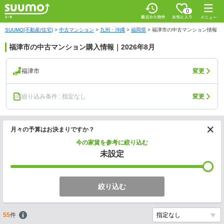
0
SUUMO[不動産/住宅]
>
中古マンション
>
九州・沖縄
>
福岡県
>
福津市の中古マンション情報
福津市の中古マンション購入情報｜2026年8月
福津市
変更
絞り込み条件 : 指定なし
変更
月々の予算はお決まりですか？
今の家賃を参考に絞り込む
未設定
絞り込む
55
件