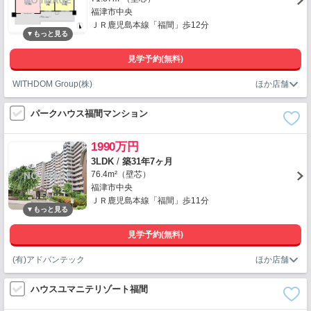
福津市中央
ＪＲ鹿児島本線「福間」歩12分
見学予約(無料)
WITHDOM Group(株)
パークハウス福間マンション
1990万円
3LDK
/
築31年7ヶ月
76.4m²（壁芯）
福津市中央
ＪＲ鹿児島本線「福間」歩11分
見学予約(無料)
(有)アドバンテック
ハウスユマニテリゾート福間