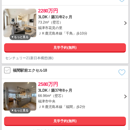
2280万円
3LDK
/
築31年2ヶ月
73.2m²（壁芯）
福津市花見の里
ＪＲ鹿児島本線「千鳥」歩10分
見学予約(無料)
センチュリー21新日本構想(株)
福間駅前エクセル18
2580万円
3LDK
/
築37年8ヶ月
66.96m²（壁芯）
福津市中央
ＪＲ鹿児島本線「福間」歩2分
見学予約(無料)