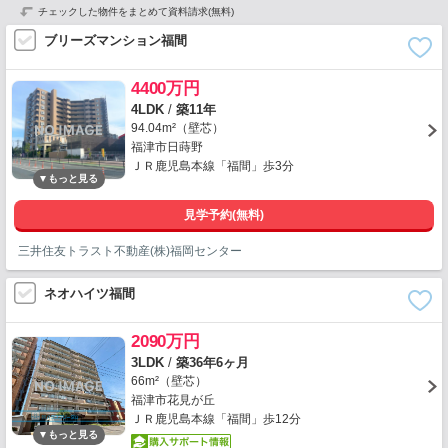
チェックした物件をまとめて資料請求(無料)
ブリーズマンション福間
4400万円
4LDK
/
築11年
94.04m²（壁芯）
福津市日蒔野
ＪＲ鹿児島本線「福間」歩3分
見学予約(無料)
三井住友トラスト不動産(株)福岡センター
ネオハイツ福間
2090万円
3LDK
/
築36年6ヶ月
66m²（壁芯）
福津市花見が丘
ＪＲ鹿児島本線「福間」歩12分