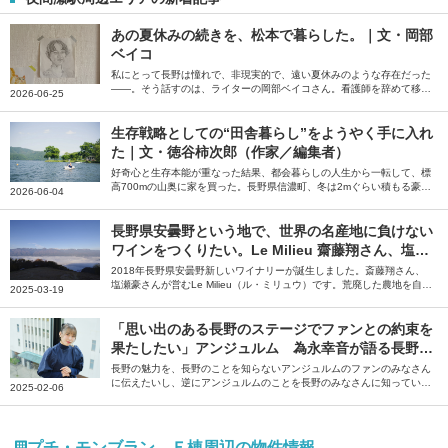
あの夏休みの続きを、松本で暮らした。｜文・岡部
ベイコ
私にとって長野は憧れで、非現実的で、遠い夏休みのような存在だった
――。そう話すのは、ライターの岡部ベイコさん。看護師を辞めて移住
2026-06-25
した長野県松本市で、自分の本当にやりたいことを探した夏休みの続き
のような日々を綴っていただきました。
生存戦略としての“田舎暮らし”をようやく手に入れ
た｜文・徳谷柿次郎（作家／編集者）
好奇心と生存本能が重なった結果、都会暮らしの人生から一転して、標
高700mの山奥に家を買った。長野県信濃町、冬は2mぐらい積もる豪雪
2026-06-04
地帯だ――。そう話すのは編集者の徳谷柿次郎さん。全国のローカルプ
レイヤーに話を聞いた末に編集者として辿り着いた長野県信濃町での田
舎暮らしについて綴っていただきました。
長野県安曇野という地で、世界の名産地に負けない
ワインをつくりたい。Le Milieu 齋藤翔さん、塩瀬
豪さん【ジモトグラフィー】
2018年長野県安曇野新しいワイナリーが誕生しました。斎藤翔さん、
塩瀬豪さんが営むLe Milieu（ル・ミリュウ）です。荒廃した農地を自分
2025-03-19
たちの手で開墾し、ぶどう畑を造成。そこで育てたぶどうを使い、安曇
野でしかつくれないワインを目指しています。やりがいに満ちた仕事と
理想の暮らしがかなう安曇野の魅力について、斎藤さん、塩瀬さんに伺
「思い出のある長野のステージでファンとの約束を
いました。
果たしたい」アンジュルム 為永幸音が語る長野の
魅力
長野の魅力を、長野のことを知らないアンジュルムのファンのみなさん
に伝えたいし、逆にアンジュルムのことを長野のみなさんに知っていた
2025-02-06
だきたいです――。そう話すのは、アンジュルムのメンバー・為永幸音
さん。地元のテレビ番組への憧れをきっかけに芸能界を目指し、上京後
に気付いた長野の魅力や思い出を語っていただきました。
プチ・モンブラン Ｅ棟周辺の物件情報