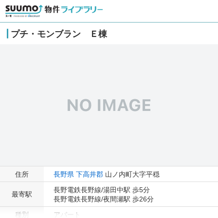
プチ・モンブラン Ｅ棟
住所
長野県
下高井郡
山ノ内町大字平穏
長野電鉄長野線/湯田中駅 歩5分
最寄駅
長野電鉄長野線/夜間瀬駅 歩26分
種別
アパート