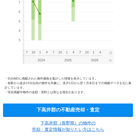
7
6
5
4
3
7
10
1
4
7
10
1
4
7
10
1
4
7
10
1
4
月
2023
2024
2025
2026
年
SUUMOに掲載された物件価格を集計した情報を表示しています。
各駅から徒歩15分以内の物件を対象に、各月1日から翌々月末日までの掲載データを元に集
計しています。
現在掲載中物件の金額・賃料とは異なる場合があります。
下高井郡の不動産売却・査定
下高井郡（長野県）の物件の
売却・査定情報が知りたい方はこちら