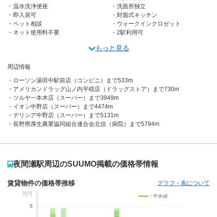
温水洗浄便座
洗面所独立
即入居可
対面式キッチン
ペット相談
ウォークインクロゼット
ネット使用料不要
2駅利用可
もっと見る
周辺情報
ローソン湯田中駅前店（コンビニ）まで533m
アメリカンドラッグ山ノ内平穏店（ドラッグストア）まで730m
ツルヤ一本木店（スーパー）まで3949m
イオン中野店（スーパー）まで4474m
デリシア中野店（スーパー）まで5131m
長野県厚生農業協同組合連合会北信（病院）まで5794m
夜間瀬駅周辺のSUUMO掲載の価格帯情報
賃貸物件の価格帯推移
グラフ・表について
万円
：中央値
8