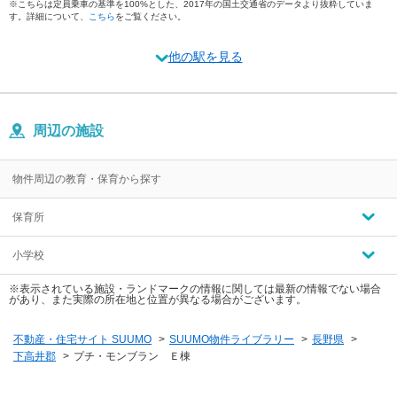
※こちらは定員乗車の基準を100%とした、2017年の国土交通省のデータより抜粋していま
す。詳細について、
こちら
をご覧ください。
他の駅を見る
周辺の施設
物件周辺の教育・保育から探す
保育所
小学校
※表示されている施設・ランドマークの情報に関しては最新の情報でない場合
があり、また実際の所在地と位置が異なる場合がございます。
不動産・住宅サイト SUUMO
>
SUUMO物件ライブラリー
>
長野県
>
下高井郡
>
プチ・モンブラン Ｅ棟