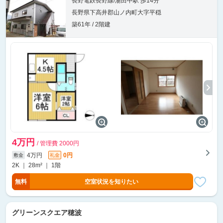
長野電鉄長野線/湯田中駅 歩14分
長野県下高井郡山ノ内町大字平穏
築61年 / 2階建
4万円
/ 管理費 2000円
4万円
0円
敷金
礼金
2K ｜ 28m² ｜ 1階
無料
空室状況を知りたい
グリーンスクエア穂波