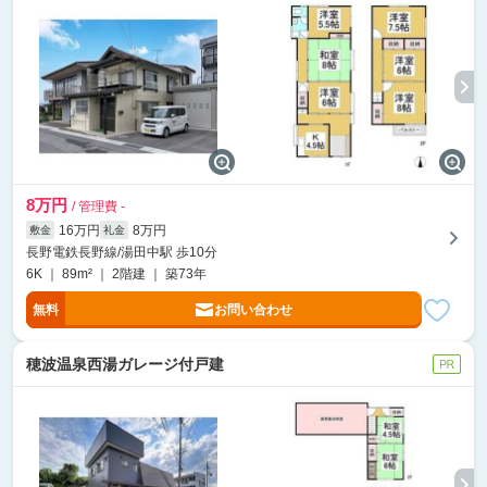
8万円
/ 管理費 -
16万円
8万円
敷金
礼金
長野電鉄長野線/湯田中駅 歩10分
6K ｜ 89m² ｜ 2階建 ｜ 築73年
無料
お問い合わせ
穂波温泉西湯ガレージ付戸建