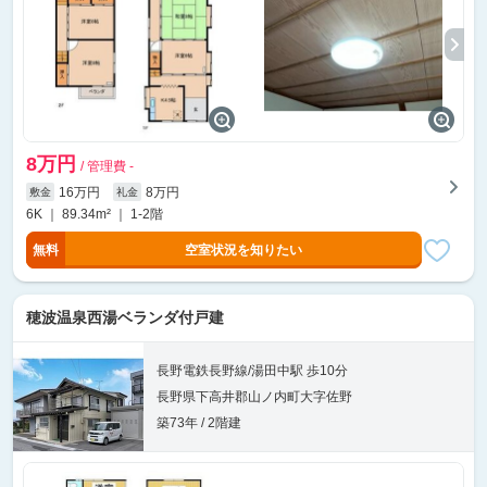
8万円
/ 管理費 -
16万円
8万円
敷金
礼金
6K ｜ 89.34m² ｜ 1-2階
無料
空室状況を知りたい
穂波温泉西湯ベランダ付戸建
長野電鉄長野線/湯田中駅 歩10分
長野県下高井郡山ノ内町大字佐野
築73年 / 2階建