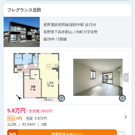
フレグランス北田
長野電鉄長野線/湯田中駅 歩15分
長野県下高井郡山ノ内町大字佐野
築28年 / 2階建
5.8万円
/ 管理費 3900円
0円
5.8万円
敷金
礼金
1LDK ｜ 43.54m² ｜ 1階
無料
空室状況を知りたい