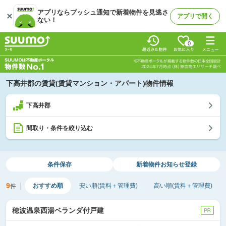
アプリならプッシュ通知で新着物件を見逃さ
アプリで開く
ない！
0
下高井郡の賃貸(賃貸マンション・アパート)物件情報
下高井郡
間取り・条件を絞り込む
条件保存
新着物件
お知らせ登録
9
おすすめ順
安い順(賃料＋管理費)
高い順(賃料＋管理費)
件
穂波温泉西湯ベランダ付戸建