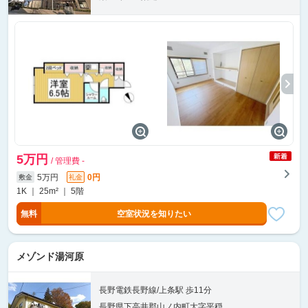
5万円
/ 管理費 -
5万円
0円
敷金
礼金
1K ｜ 25m² ｜ 5階
無料
空室状況を知りたい
メゾンド湯河原
長野電鉄長野線/上条駅 歩11分
長野県下高井郡山ノ内町大字平穏