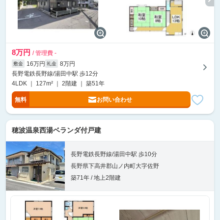
8万円
/ 管理費 -
16万円
8万円
敷金
礼金
長野電鉄長野線/湯田中駅 歩12分
4LDK ｜ 127m² ｜ 2階建 ｜ 築51年
無料
お問い合わせ
穂波温泉西湯ベランダ付戸建
長野電鉄長野線/湯田中駅 歩10分
長野県下高井郡山ノ内町大字佐野
築71年 / 地上2階建