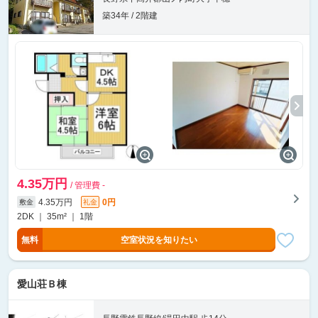
築34年 / 2階建
4.35万円
/ 管理費 -
4.35万円
0円
敷金
礼金
2DK ｜ 35m² ｜ 1階
無料
空室状況を知りたい
愛山荘Ｂ棟