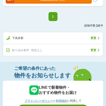
1
14
総物件数
件
下高井郡
変更
絞り込み条件 : 指定なし
変更
ご希望の条件
に
あっ
た
物件
を
お知
らせし
ます
LINEで新着物件・
おすすめ物件をお届け
プライバシーポリシー
と
利用規約
に同意して