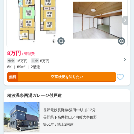
8万円
/ 管理費 -
16万円
8万円
敷金
礼金
6K ｜ 89m² ｜ 2階建
無料
空室状況を知りたい
穂波温泉西湯ガレージ付戸建
長野電鉄長野線/湯田中駅 歩12分
長野県下高井郡山ノ内町大字佐野
築51年 / 地上2階建