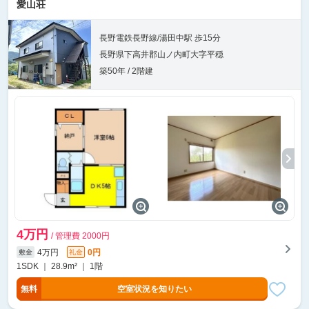
愛山荘
長野電鉄長野線/湯田中駅 歩15分
長野県下高井郡山ノ内町大字平穏
築50年 / 2階建
4万円
/ 管理費 2000円
4万円
0円
敷金
礼金
1SDK ｜ 28.9m² ｜ 1階
無料
空室状況を知りたい