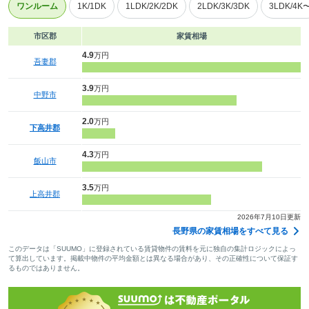
ワンルーム
1K/1DK
1LDK/2K/2DK
2LDK/3K/3DK
3LDK/4K
市区郡
家賃相場
4.9
万円
吾妻郡
3.9
万円
中野市
2.0
万円
下高井郡
4.3
万円
飯山市
3.5
万円
上高井郡
2026年7月10日更新
長野県の家賃相場をすべて見る
このデータは「SUUMO」に登録されている賃貸物件の賃料を元に独自の集計ロジックによっ
て算出しています。掲載中物件の平均金額とは異なる場合があり、その正確性について保証す
るものではありません。