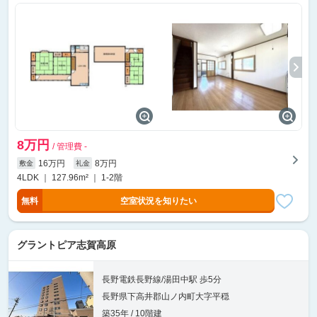
8万円
/ 管理費 -
16万円
8万円
敷金
礼金
4LDK ｜ 127.96m² ｜ 1-2階
無料
空室状況を知りたい
グラントピア志賀高原
長野電鉄長野線/湯田中駅 歩5分
長野県下高井郡山ノ内町大字平穏
築35年 / 10階建