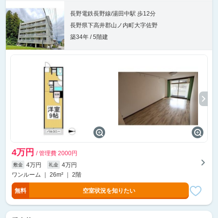
長野電鉄長野線/湯田中駅 歩12分
長野県下高井郡山ノ内町大字佐野
築34年 / 5階建
4万円
/ 管理費 2000円
4万円
4万円
敷金
礼金
ワンルーム ｜ 26m² ｜ 2階
無料
空室状況を知りたい