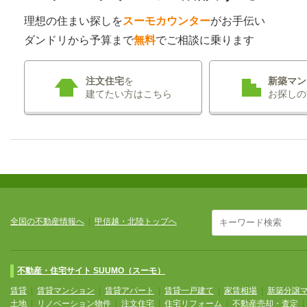
理想の住まい探しを
スーモカウンター
がお手伝い
ダンドリから予算まで
無料
でご相談に乗ります
注文住宅
を
新築マン
建てたい方はこちら
お探しの
全国の不動産情報へ
|
甲信越・北陸トップへ
不動産・住宅サイト SUUMO（スーモ）
賃貸
|
賃貸マンション
|
賃貸アパート
|
賃貸一戸建て
|
家賃相場
|
新築分譲
土地
|
リノベーション物件
|
注文住宅
|
住宅リフォーム
|
不動産売却・査定