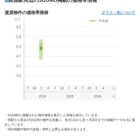
延徳駅周辺のSUUMO掲載の価格帯情報
賃貸物件の価格帯推移
グラフ・表について
万円
：中央値
6.5
5.9
5.3
4.7
4.1
3.5
7
10
1
4
7
10
1
4
7
10
1
4
7
10
1
4
月
2023
2024
2025
2026
年
SUUMOに掲載された物件価格を集計した情報を表示しています。
各駅から徒歩15分以内の物件を対象に、各月1日から翌々月末日までの掲載データを元に集
計しています。
現在掲載中物件の金額・賃料とは異なる場合があります。