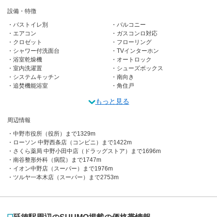
設備・特徴
バストイレ別
バルコニー
エアコン
ガスコンロ対応
クロゼット
フローリング
シャワー付洗面台
TVインターホン
浴室乾燥機
オートロック
室内洗濯置
シューズボックス
システムキッチン
南向き
追焚機能浴室
角住戸
もっと見る
周辺情報
中野市役所（役所）まで1329m
ローソン 中野西条店（コンビニ）まで1422m
さくら薬局 中野小田中店（ドラッグストア）まで1696m
南谷整形外科（病院）まで1747m
イオン中野店（スーパー）まで1976m
ツルヤ一本木店（スーパー）まで2753m