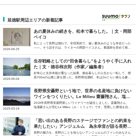
延徳駅周辺エリアの新着記事
あの夏休みの続きを、松本で暮らした。｜文・岡部
ベイコ
私にとって長野は憧れで、非現実的で、遠い夏休みのような存在だった
――。そう話すのは、ライターの岡部ベイコさん。看護師を辞めて移住
2026-06-25
した長野県松本市で、自分の本当にやりたいことを探した夏休みの続き
のような日々を綴っていただきました。
生存戦略としての“田舎暮らし”をようやく手に入れ
た｜文・徳谷柿次郎（作家／編集者）
好奇心と生存本能が重なった結果、都会暮らしの人生から一転して、標
高700mの山奥に家を買った。長野県信濃町、冬は2mぐらい積もる豪雪
2026-06-04
地帯だ――。そう話すのは編集者の徳谷柿次郎さん。全国のローカルプ
レイヤーに話を聞いた末に編集者として辿り着いた長野県信濃町での田
舎暮らしについて綴っていただきました。
長野県安曇野という地で、世界の名産地に負けない
ワインをつくりたい。Le Milieu 齋藤翔さん、塩瀬
豪さん【ジモトグラフィー】
2018年長野県安曇野新しいワイナリーが誕生しました。斎藤翔さん、
塩瀬豪さんが営むLe Milieu（ル・ミリュウ）です。荒廃した農地を自分
2025-03-19
たちの手で開墾し、ぶどう畑を造成。そこで育てたぶどうを使い、安曇
野でしかつくれないワインを目指しています。やりがいに満ちた仕事と
理想の暮らしがかなう安曇野の魅力について、斎藤さん、塩瀬さんに伺
「思い出のある長野のステージでファンとの約束を
いました。
果たしたい」アンジュルム 為永幸音が語る長野の
魅力
長野の魅力を、長野のことを知らないアンジュルムのファンのみなさん