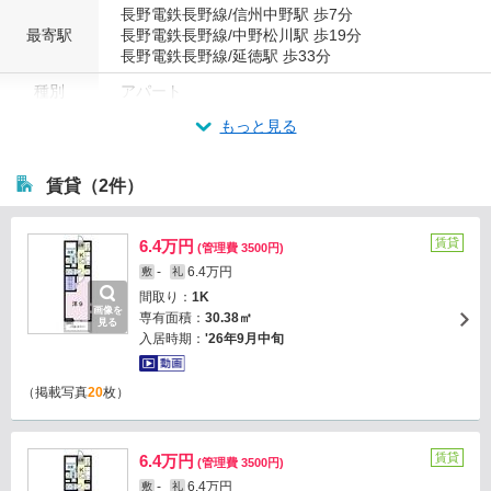
長野電鉄長野線/信州中野駅 歩7分
最寄駅
長野電鉄長野線/中野松川駅 歩19分
長野電鉄長野線/延徳駅 歩33分
種別
アパート
もっと見る
賃貸（2件）
賃貸
6.4万円
(管理費 3500円)
-
6.4万円
敷
礼
間取り：
1K
画像を
専有面積：
30.38㎡
見る
入居時期：
'26年9月中旬
（掲載写真
20
枚）
賃貸
6.4万円
(管理費 3500円)
-
6.4万円
敷
礼