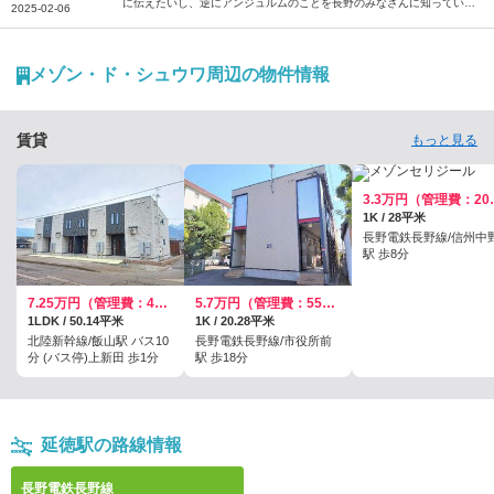
に伝えたいし、逆にアンジュルムのことを長野のみなさんに知っていた
2025-02-06
だきたいです――。そう話すのは、アンジュルムのメンバー・為永幸音
さん。地元のテレビ番組への憧れをきっかけに芸能界を目指し、上京後
に気付いた長野の魅力や思い出を語っていただきました。
メゾン・ド・シュウワ周辺の物件情報
賃貸
もっと見る
3.3万円
1K / 28平米
長野電鉄長野線/信州中
駅 歩8分
7.25万円（管理費：4600円）
5.7万円（管理費：5500円）
1LDK / 50.14平米
1K / 20.28平米
北陸新幹線/飯山駅 バス10
長野電鉄長野線/市役所前
分 (バス停)上新田 歩1分
駅 歩18分
延徳駅の路線情報
長野電鉄長野線