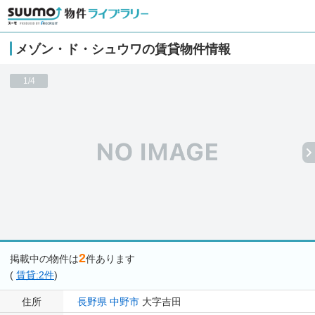
メゾン・ド・シュウワの賃貸物件情報
1/4
2
掲載中の物件は
件あります
(
賃貸:2件
)
住所
長野県
中野市
大字吉田