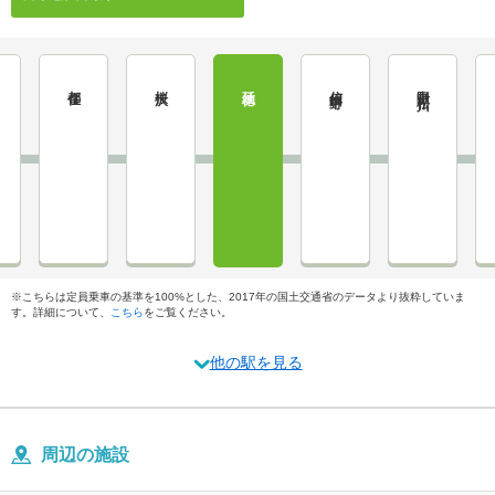
都住
桜沢
延徳
信州中野
中野松川
※こちらは定員乗車の基準を100%とした、2017年の国土交通省のデータより抜粋していま
す。詳細について、
こちら
をご覧ください。
他の駅を見る
周辺の施設