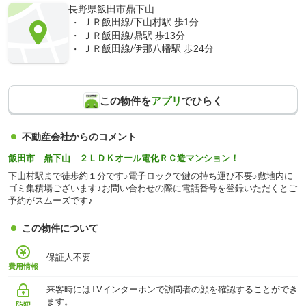
長野県飯田市鼎下山
ＪＲ飯田線/下山村駅 歩1分
ＪＲ飯田線/鼎駅 歩13分
ＪＲ飯田線/伊那八幡駅 歩24分
この物件を
アプリ
でひらく
不動産会社からのコメント
飯田市 鼎下山 ２ＬＤＫオール電化ＲＣ造マンション！
下山村駅まで徒歩約１分です♪電子ロックで鍵の持ち運び不要♪敷地内に
ゴミ集積場ございます♪お問い合わせの際に電話番号を登録いただくとご
予約がスムーズです♪
この物件について
保証人不要
費用情報
来客時にはTVインターホンで訪問者の顔を確認することができ
ます。
防犯