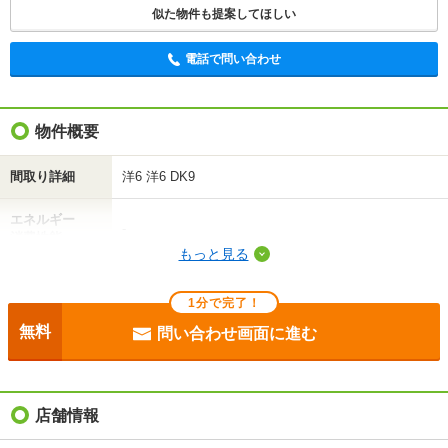
似た物件も提案してほしい
電話で問い合わせ
物件概要
間取り詳細
洋6 洋6 DK9
エネルギー
-
消費性能
もっと見る
断熱性能
-
1分で完了！
目安光熱費
-
無料
問い合わせ画面に進む
駐車場
付無料
入居
即
店舗情報