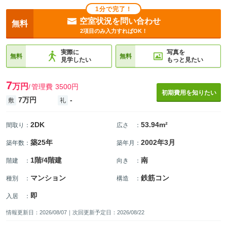
1分で完了！
空室状況を問い合わせ
無料
2項目のみ入力すればOK！
実際に
写真を
無料
無料
見学したい
もっと見たい
7
万円
管理費
3500円
初期費用を知りたい
7万円
-
敷
礼
2DK
53.94m²
間取り
：
広さ
：
築25年
2002年3月
築年数
：
築年月
：
1階/4階建
南
階建
：
向き
：
マンション
鉄筋コン
種別
：
構造
：
即
入居
：
情報更新日：2026/08/07｜次回更新予定日：2026/08/22