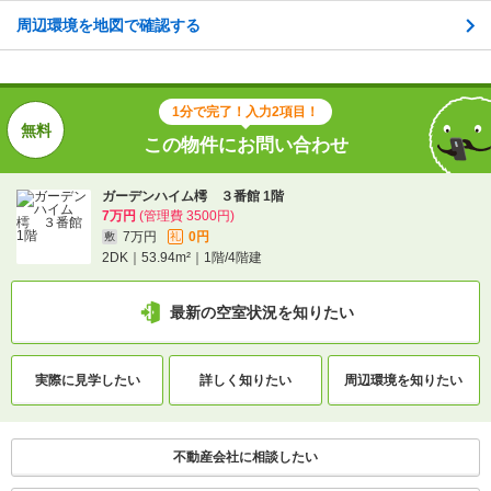
周辺環境を地図で確認する
最新の空室状況を知りたい
間取りや設備を
実際に
見学したい
詳しく知りたい
知りたい
1分で完了！入力2項目！
この物件にお問い合わせ
不動産会社に相談したい
ガーデンハイム樗 ３番館 1階
7万円
(管理費 3500円)
電話で問い合わせ
7万円
0円
敷
礼
2DK｜53.94m²｜1階/4階建
最新の空室状況を知りたい
実際に
見学したい
詳しく知りたい
周辺環境を
知りたい
不動産会社に相談したい