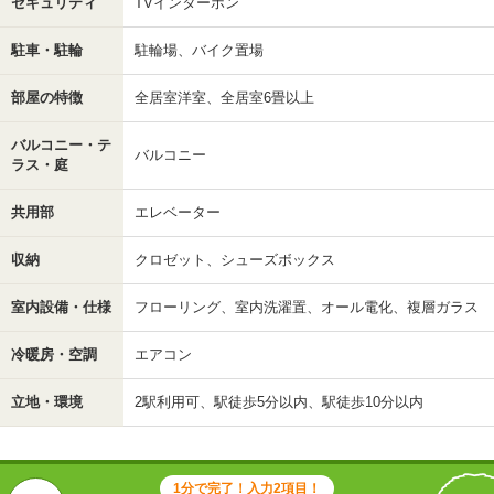
セキュリティ
TVインターホン
駐車・駐輪
駐輪場、バイク置場
部屋の特徴
全居室洋室、全居室6畳以上
バルコニー・テ
バルコニー
ラス・庭
共用部
エレベーター
収納
クロゼット、シューズボックス
室内設備・仕様
フローリング、室内洗濯置、オール電化、複層ガラス
冷暖房・空調
エアコン
立地・環境
2駅利用可、駅徒歩5分以内、駅徒歩10分以内
1分で完了！入力2項目！