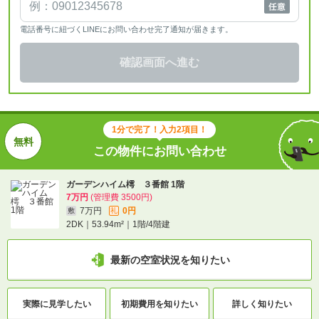
電話番号に紐づくLINEにお問い合わせ完了通知が届きます。
確認画面へ進む
1分で完了！入力2項目！
この物件にお問い合わせ
ガーデンハイム樗 ３番館 1階
7万円
(管理費 3500円)
7万円
0円
敷
礼
2DK｜53.94m²｜1階/4階建
最新の空室状況を知りたい
実際に
見学したい
初期費用を
知りたい
詳しく知りたい