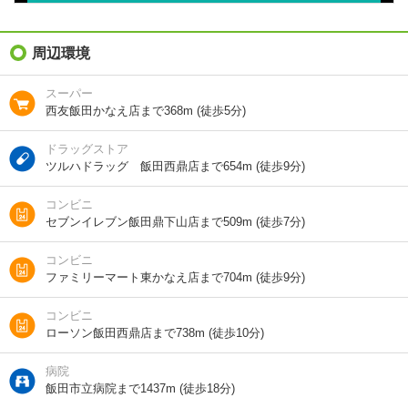
総戸数
8戸
向き
南
周辺環境
住所
長野県飯田市鼎下山
スーパー
西友飯田かなえ店まで368m (徒歩5分)
地図を見る
ドラッグストア
交通
ＪＲ飯田線/下山村駅 歩1分
ツルハドラッグ 飯田西鼎店まで654m (徒歩9分)
ＪＲ飯田線/鼎駅 歩13分
ＪＲ飯田線/伊那八幡駅 歩24分
コンビニ
セブンイレブン飯田鼎下山店まで509m (徒歩7分)
コンビニ
1分で完了！入力2項目！
ファミリーマート東かなえ店まで704m (徒歩9分)
この物件にお問い合わせ
コンビニ
ローソン飯田西鼎店まで738m (徒歩10分)
ガーデンハイム樗 ３番館 1階
7万円
(管理費 3500円)
7万円
0円
病院
敷
礼
2DK｜53.94m²｜1階/4階建
飯田市立病院まで1437m (徒歩18分)