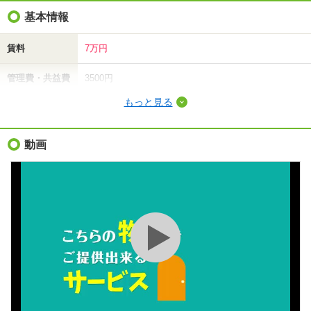
基本情報
賃料
7万円
管理費・共益費
3500円
もっと見る
敷金（保証金）
7万円
礼金（敷引・償
動画
-
却金）
間取り / 専有面
2DK
/
53.94m²
積
種別 / 構造
マンション
/
鉄筋コン
築年 / 築年月
築25年
/
2002年3月
階建
1階/4階建