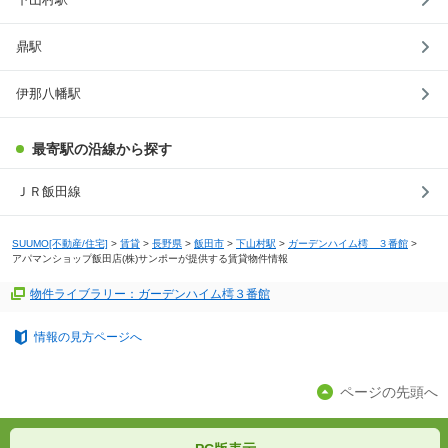
鼎駅
伊那八幡駅
最寄駅の沿線から探す
ＪＲ飯田線
SUUMO[不動産/住宅]
>
賃貸
>
長野県
>
飯田市
>
下山村駅
>
ガーデンハイム樗 ３番館
>
アパマンショップ飯田店(株)サンポーが提供する賃貸物件情報
物件ライブラリー：ガーデンハイム樗３番館
情報の見方ページへ
ページの先頭へ