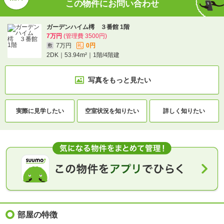
この物件にお問い合わせ
ガーデンハイム樗 ３番館 1階
7万円
(管理費 3500円)
7万円
0円
敷
礼
2DK｜53.94m²｜1階/4階建
写真をもっと見たい
実際に
見学したい
空室状況を
知りたい
詳しく知りたい
部屋の特徴