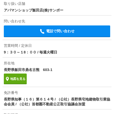
条件
二人入居可/子供可
取り扱い店舗
アパマンショップ飯田店(株)サンポー
損保
要
問い合わせ先
保証会社
保証会社利用必 初回保証料賃料等総額７０％（最低保
証料３５，０００円）・毎月保証料５５０円・継続保
電話で問い合わせ
証料１０，０００円（１年毎）
ほか初期費用
合計10.24万円（内訳：入居時保証料／簡易消火器
営業時間 / 定休日
（課税対象）／消臭・除菌施工（課税対象）／２４時
9：３０～１8：００
/
毎週火曜日
間安心サポート（課税対象）／ＥＤロックセットアッ
プ料（課税対象）等）
所在地
その他諸費用
-
長野県飯田市鼎名古熊 603-1
情報更新日
2026/08/07
地図を見る
次回更新予定日
2026/08/22
免許番号
長野県知事（１６）第６１４号 / （公社）長野県宅地建物取引業協
物件備考
●6/.28退去予定。●区費等別途請求有。●写真は別のお
会会員 / （公社）首都圏不動産公正取引協議会加盟
部屋の物です。 保証会社:ジェイリース株式会社