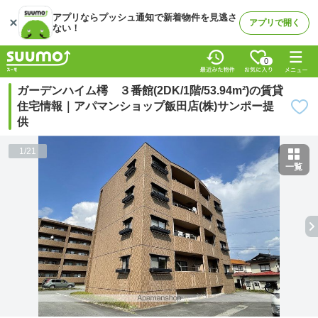
アプリならプッシュ通知で新着物件を見逃さ
アプリで開く
ない！
0
ガーデンハイム樗 ３番館(2DK/1階/53.94m²)の賃貸
住宅情報｜アパマンショップ飯田店(株)サンポー提
供
1
/
21
一覧