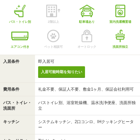
バス・トイレ別
2階以上
駐車場あり
室内洗濯機置場
エアコン付き
ペット相談可
オートロック
洗面所独立
入居条件
即入居可
入居可能時期を知りたい
費用条件
礼金不要、保証人不要、敷金1ヶ月、保証会社利用可
バス・トイレ・
バストイレ別、浴室乾燥機、温水洗浄便座、洗面所独
洗面所
立
キッチン
システムキッチン、2口コンロ、IHクッキングヒータ
ー