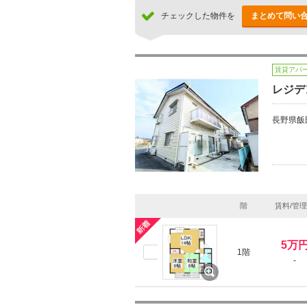
チェックした物件を
まとめて問い
賃貸アパ
レジデ
長野県飯
階
賃料/管
5万
1階
-