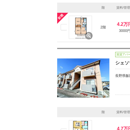
階
賃料/管
4.2万
2階
3000
賃貸アパ
シェソ
長野県飯
階
賃料/管
4.7万