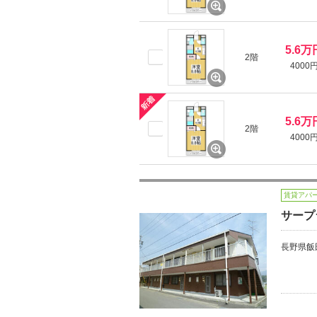
5.6万
2階
4000
5.6万
2階
4000
賃貸アパ
サープ
長野県飯