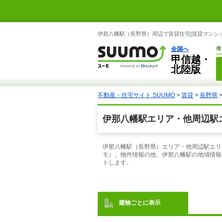
伊那八幡駅（長野県）周辺で賃貸住宅[賃貸マンショ
全国へ
借
甲信越・
北陸版
不動産・住宅サイト SUUMO
>
賃貸
>
長野県
伊那八幡駅エリア・他周辺駅エ
伊那八幡駅（長野県）エリア・他周辺駅エリ
モ）。物件情報の他、伊那八幡駅の地域情報
トします。
建物ごとに表示