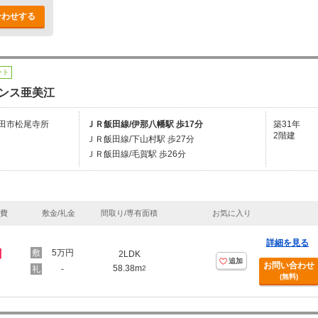
合わせする
ート
ンス亜美江
田市松尾寺所
ＪＲ飯田線/伊那八幡駅 歩17分
築31年
2階建
ＪＲ飯田線/下山村駅 歩27分
ＪＲ飯田線/毛賀駅 歩26分
理費
敷金/礼金
間取り/専有面積
お気に入り
詳細を見る
円
5万円
2LDK
追加
お問い合わせ
58.38m
-
2
(無料)