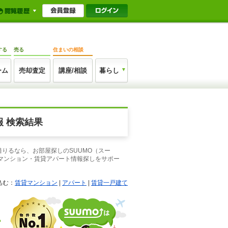
する
売る
住まいの相談
ーム
売却査定
講座/相談
暮らし
 検索結果
りるなら、お部屋探しのSUUMO（スー
マンション・賃貸アパート情報探しをサポー
込む：
賃貸マンション
|
アパート
|
賃貸一戸建て