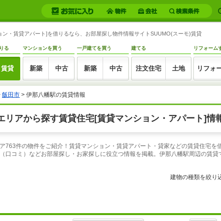
ン・賃貸アパート]を借りるなら、お部屋探し物件情報サイトSUUMO(スーモ)賃貸
りる
マンションを買う
一戸建てを買う
建てる
リフォーム
賃貸
新築
中古
新築
中古
注文住宅
土地
リフォ
>
飯田市
> 伊那八幡駅の賃貸情報
リアから探す賃貸住宅[賃貸マンション・アパート]情報
ア763件の物件をご紹介！賃貸マンション・賃貸アパート・貸家などの賃貸住宅を借
（口コミ）などお部屋探し・お家探しに役立つ情報を掲載。伊那八幡駅周辺の賃貸
建物の種類を絞り