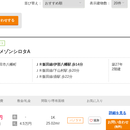
並び替え：
表示建物数：
合わせする
ート
メゾンシロタA
田市八幡町
ＪＲ飯田線/伊那八幡駅 歩14分
築27年
2階建
ＪＲ飯田線/下山村駅 歩20分
ＪＲ飯田線/鼎駅 歩22分
理費
敷金/礼金
間取り/専有面積
お気に入り
詳細を見る
円
-
1K
パノラマ
追加
お問い合わせ
25.02m
4.5万円
2
円
(無料)