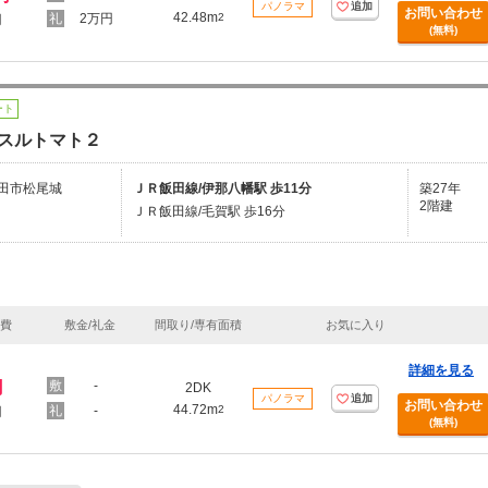
パノラマ
追加
お問い合わせ
42.48m
2万円
2
円
(無料)
ート
スルトマト２
田市松尾城
ＪＲ飯田線/伊那八幡駅 歩11分
築27年
2階建
ＪＲ飯田線/毛賀駅 歩16分
理費
敷金/礼金
間取り/専有面積
お気に入り
詳細を見る
円
-
2DK
パノラマ
追加
お問い合わせ
44.72m
-
2
円
(無料)