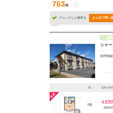
763
件
チェックした物件を
まとめて問い
賃貸アパ
シャー
長野県飯
階
賃料/管
4.5万
2階
3000