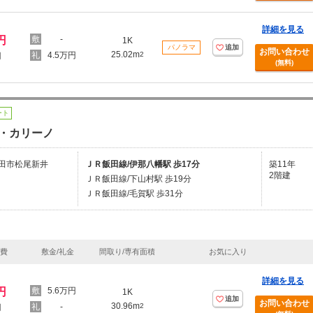
詳細を見る
円
-
1K
パノラマ
追加
お問い合わせ
25.02m
4.5万円
2
円
(無料)
ート
・カリーノ
田市松尾新井
ＪＲ飯田線/伊那八幡駅 歩17分
築11年
2階建
ＪＲ飯田線/下山村駅 歩19分
ＪＲ飯田線/毛賀駅 歩31分
理費
敷金/礼金
間取り/専有面積
お気に入り
詳細を見る
円
5.6万円
1K
追加
お問い合わせ
30.96m
-
2
円