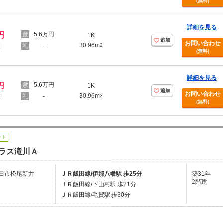
(無料)
詳細を見る
円
5.6万円
1K
追加
お問い合わせ
30.96m
-
2
円
(無料)
詳細を見る
円
5.6万円
1K
追加
お問い合わせ
30.96m
-
2
円
(無料)
ート
ラス滝川Ａ
田市松尾新井
ＪＲ飯田線/伊那八幡駅 歩25分
築31年
2階建
ＪＲ飯田線/下山村駅 歩21分
ＪＲ飯田線/毛賀駅 歩30分