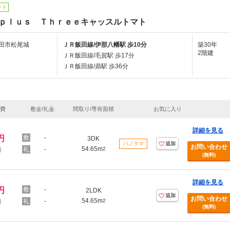
ート
ｐｌｕｓ Ｔｈｒｅｅキャッスルトマト
田市松尾城
ＪＲ飯田線/伊那八幡駅 歩10分
築30年
2階建
ＪＲ飯田線/毛賀駅 歩17分
ＪＲ飯田線/鼎駅 歩36分
理費
敷金/礼金
間取り/専有面積
お気に入り
詳細を見る
円
-
3DK
パノラマ
追加
お問い合わせ
54.65m
-
2
円
(無料)
詳細を見る
円
-
2LDK
追加
お問い合わせ
54.65m
-
2
円
(無料)