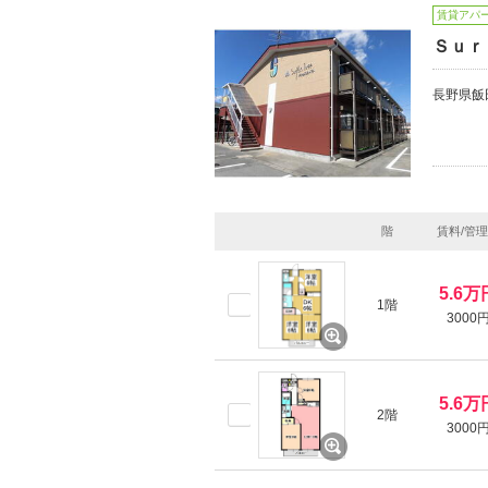
賃貸アパ
Ｓｕｒ
長野県飯
階
賃料/管
5.6万
1階
3000
5.6万
2階
3000