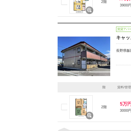
2階
3900
賃貸アパ
キャッ
長野県飯
階
賃料/管
5万
2階
3000