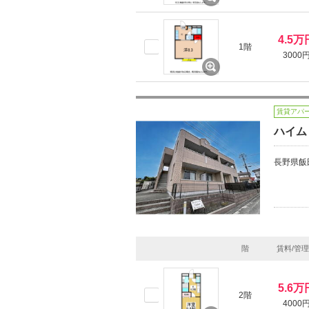
4.5万
1階
3000
賃貸アパ
ハイム
長野県飯
階
賃料/管
5.6万
2階
4000