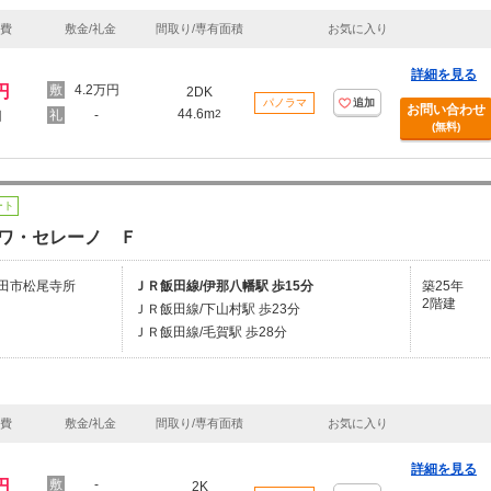
理費
敷金/礼金
間取り/専有面積
お気に入り
詳細を見る
円
4.2万円
2DK
パノラマ
追加
お問い合わせ
44.6m
-
2
円
(無料)
ート
ワ・セレーノ Ｆ
田市松尾寺所
ＪＲ飯田線/伊那八幡駅 歩15分
築25年
2階建
ＪＲ飯田線/下山村駅 歩23分
ＪＲ飯田線/毛賀駅 歩28分
理費
敷金/礼金
間取り/専有面積
お気に入り
詳細を見る
円
-
2K