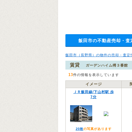
飯田市の不動産売却・査
飯田市（長野県）の物件の売却・査定
賃貸
ガーデンハイム樗３番館
13
件の情報を表示しています
イメージ
ＪＲ飯田線/下山村駅 歩
7分
20枚
の写真があります