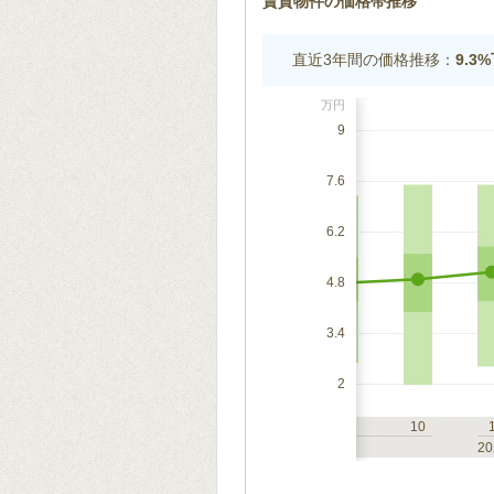
賃貸物件の価格帯推移
直近3年間の価格推移：
9.3
万円
9
7.6
6.2
4.8
3.4
2
7
10
1
4
7
10
2023
20