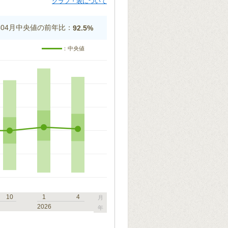
グラフ・表について
5年04月中央値の前年比：
92.5%
：中央値
10
1
4
月
2026
年