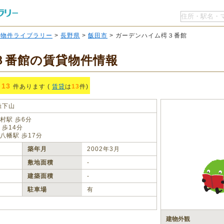
O物件ライブラリー
>
長野県
>
飯田市
> ガーデンハイム樗３番館
３番館の賃貸物件情報
13
件あります (
賃貸
は
13
件)
鼎下山
村駅 歩6分
 歩14分
八幡駅 歩17分
築年月
2002年3月
敷地面積
‐
建築面積
‐
駐車場
有
建物外観