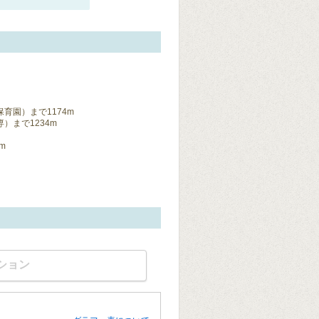
育園）まで1174m
）まで1234m
m
ション