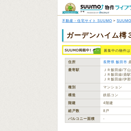
不動産・住宅サイト SUUMO
>
SUUM
ガーデンハイム樗
募集中の物件は
住所
長野県
飯田市
最寄駅
ＪＲ飯田線/下山
ＪＲ飯田線/鼎駅
ＪＲ飯田線/伊那
種別
マンション
構造
鉄筋コン
階建
4階建
総戸数
8戸
バルコニー面積
‐