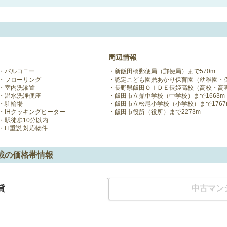
周辺情報
バルコニー
新飯田橋郵便局（郵便局）まで570m
フローリング
認定こども園鼎あかり保育園（幼稚園・保
室内洗濯置
長野県飯田ＯＩＤＥ長姫高校（高校・高専
温水洗浄便座
飯田市立鼎中学校（中学校）まで1663m
駐輪場
飯田市立松尾小学校（小学校）まで1767
IHクッキングヒーター
飯田市役所（役所）まで2273m
駅徒歩10分以内
IT重説 対応物件
載の価格帯情報
貸
中古マン