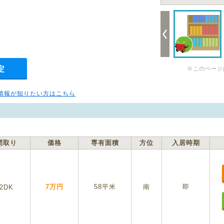
定
※このページ
情報が知りたい方はこちら
間取り
価格
専有面積
方位
入居時期
7万円
58平米
南
即
2DK