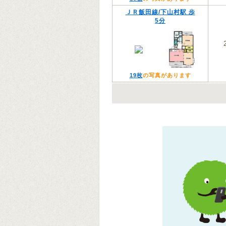
ＪＲ飯田線/下山村駅 歩
5分
19枚
の写真があります