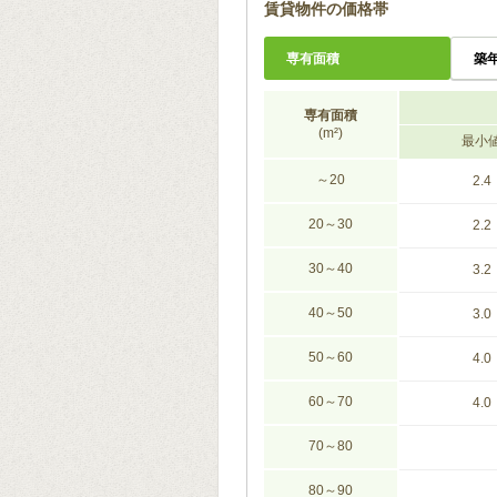
賃貸物件の価格帯
専有面積
築
専有面積
(m²)
最小
～20
2.4
20～30
2.2
30～40
3.2
40～50
3.0
50～60
4.0
60～70
4.0
70～80
80～90