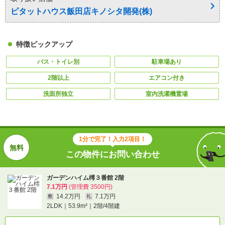
ピタットハウス飯田店キノシタ開発(株)
特徴ピックアップ
バス・トイレ別
駐車場あり
2階以上
エアコン付き
洗面所独立
室内洗濯機置場
1分で完了！入力2項目！
この物件にお問い合わせ
ガーデンハイム樗３番館 2階
7.1万円
(管理費 3500円)
14.2万円
7.1万円
敷
礼
2LDK｜53.9m²｜2階/4階建