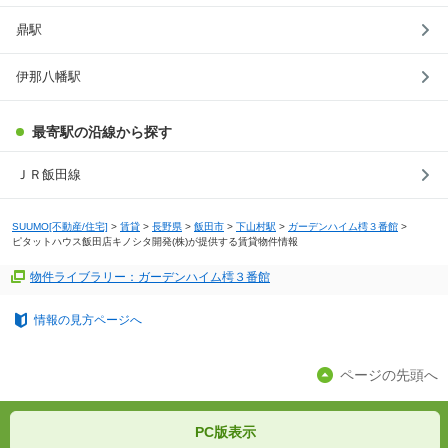
鼎駅
伊那八幡駅
最寄駅の沿線から探す
ＪＲ飯田線
SUUMO[不動産/住宅]
>
賃貸
>
長野県
>
飯田市
>
下山村駅
>
ガーデンハイム樗３番館
>
ピタットハウス飯田店キノシタ開発(株)が提供する賃貸物件情報
物件ライブラリー：ガーデンハイム樗３番館
情報の見方ページへ
ページの先頭へ
PC版表示