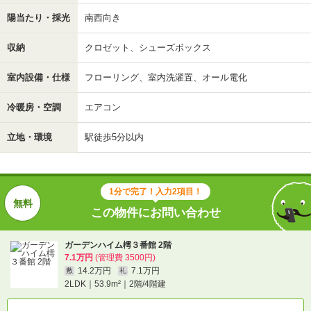
陽当たり・採光
南西向き
収納
クロゼット、シューズボックス
室内設備・仕様
フローリング、室内洗濯置、オール電化
冷暖房・空調
エアコン
立地・環境
駅徒歩5分以内
1分で完了！入力2項目！
この物件にお問い合わせ
ガーデンハイム樗３番館 2階
7.1万円
(管理費 3500円)
14.2万円
7.1万円
敷
礼
2LDK｜53.9m²｜2階/4階建