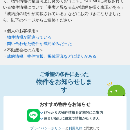
て、物件情報の精度向上に努めております。SUUMOに掲載されて
いる物件情報について「事実と異なる点や誤解を招く表現がある」
「成約済の物件が掲載されている」などにお気づきになりました
ら、以下のページからご連絡ください
＜個人のお客様用＞
・物件情報が間違っている
・問い合わせた物件が成約済みだった
＜不動産会社の方用＞
・成約情報、物件情報、掲載写真などに誤りがある
ご希望の条件
に
あっ
た
物件
を
お
知
らせし
ま
す
おすすめ物件をお知らせ
ぴったりの物件情報を定期的にご案内
住まい探しに役立つ情報がたくさん
プライバシーポリシー
と
利用規約
に同意して