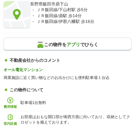
長野県飯田市鼎下山
ＪＲ飯田線/下山村駅 歩5分
ＪＲ飯田線/鼎駅 歩14分
ＪＲ飯田線/伊那八幡駅 歩16分
この物件を
アプリ
でひらく
不動産会社からのコメント
オール電化マンション
商業施設に近く買い物などのお出かけにも便利駐車場１台込
この物件について
駐車場1台無料
費用情報
お部屋はおもな開口部が南西方面に向いており、収納としてク
ロゼットを備えております。
室内設備