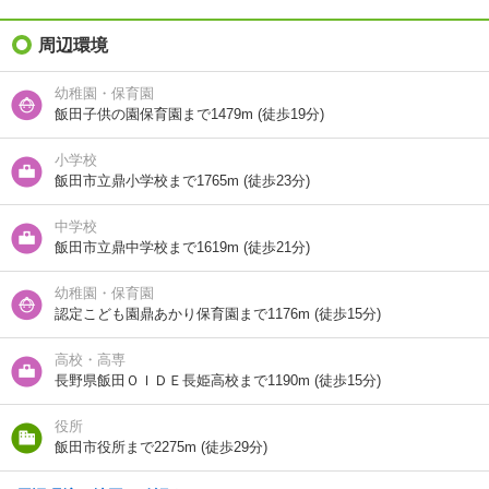
礼金（敷引・償
周辺環境
7.1万円
却金）
幼稚園・保育園
間取り / 専有面
2LDK
/
53.9m²
飯田子供の園保育園まで1479m (徒歩19分)
積
小学校
種別 / 構造
マンション
/
鉄筋コン
飯田市立鼎小学校まで1765m (徒歩23分)
築年 / 築年月
築25年
/
2002年2月
中学校
飯田市立鼎中学校まで1619m (徒歩21分)
階建
2階/4階建
幼稚園・保育園
総戸数
8戸
認定こども園鼎あかり保育園まで1176m (徒歩15分)
向き
南西
高校・高専
長野県飯田ＯＩＤＥ長姫高校まで1190m (徒歩15分)
住所
長野県飯田市鼎下山
役所
地図を見る
飯田市役所まで2275m (徒歩29分)