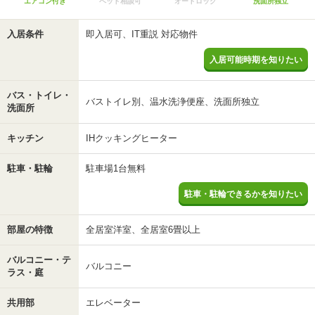
エアコン付き
ペット相談可
オートロック
洗面所独立
入居条件
即入居可、IT重説 対応物件
入居可能時期を知りたい
バス・トイレ・
バストイレ別、温水洗浄便座、洗面所独立
洗面所
キッチン
IHクッキングヒーター
駐車・駐輪
駐車場1台無料
駐車・駐輪できるかを知りたい
部屋の特徴
全居室洋室、全居室6畳以上
バルコニー・テ
バルコニー
ラス・庭
共用部
エレベーター