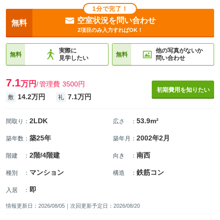
1分で完了！
空室状況を問い合わせ
無料
2項目のみ入力すればOK！
実際に
他の写真がないか
無料
無料
見学したい
問い合わせ
7.1
万円
管理費
3500円
初期費用を知りたい
14.2万円
7.1万円
敷
礼
2LDK
53.9m²
間取り
：
広さ
：
築25年
2002年2月
築年数
：
築年月
：
2階/4階建
南西
階建
：
向き
：
マンション
鉄筋コン
種別
：
構造
：
即
入居
：
情報更新日：2026/08/05｜次回更新予定日：2026/08/20