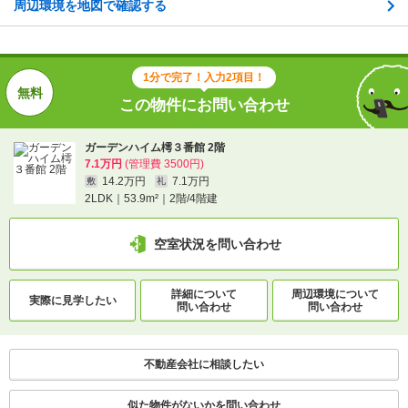
周辺環境を地図で確認する
交通
ＪＲ飯田線/下山村駅 歩5分
ＪＲ飯田線/鼎駅 歩14分
ＪＲ飯田線/伊那八幡駅 歩16分
1分で完了！入力2項目！
この物件にお問い合わせ
1分で完了！入力2項目！
この物件にお問い合わせ
ガーデンハイム樗３番館 2階
7.1万円
(管理費 3500円)
14.2万円
7.1万円
敷
礼
ガーデンハイム樗３番館 2階
2LDK｜53.9m²｜2階/4階建
7.1万円
(管理費 3500円)
14.2万円
7.1万円
敷
礼
2LDK｜53.9m²｜2階/4階建
空室状況を問い合わせ
空室状況を問い合わせ
詳細について
周辺環境について
実際に
見学したい
問い合わせ
問い合わせ
詳細について
間取り・設備を
実際に
見学したい
問い合わせ
問い合わせ
不動産会社に相談したい
不動産会社に相談したい
似た物件がないかを問い合わせ