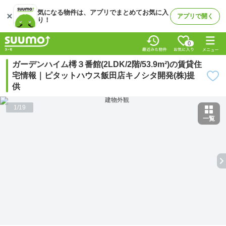
気になる物件は、アプリでまとめてお気に入
アプリで開く
り！
0
ガーデンハイム樗３番館(2LDK/2階/53.9m²)の賃貸住
宅情報｜ピタットハウス飯田店キノシタ開発(株)提
供
1
/
19
一覧