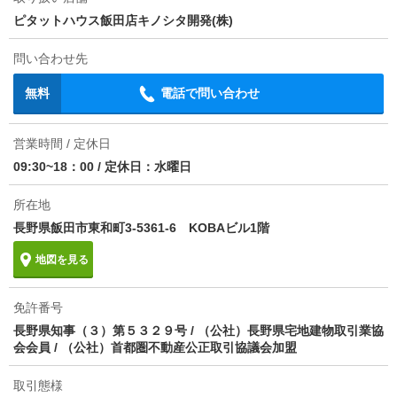
ピタットハウス飯田店キノシタ開発(株)
損保
要
問い合わせ先
保証会社
保証会社利用必 その他 初回保証料：総賃料の５０％
継続保証料：１０，０００円／年または８００円／
無料
電話で問い合わせ
月
情報更新日
2026/08/05
営業時間 / 定休日
09:30~18：00
/
定休日：水曜日
次回更新予定日
2026/08/20
所在地
物件備考
2台目駐車場：3，300円(税込)EDロックセット料金：
長野県飯田市東和町3-5361-6 KOBAビル1階
3，500円（税別）
地図を見る
免許番号
長野県知事（３）第５３２９号 / （公社）長野県宅地建物取引業協
会会員 / （公社）首都圏不動産公正取引協議会加盟
取引態様