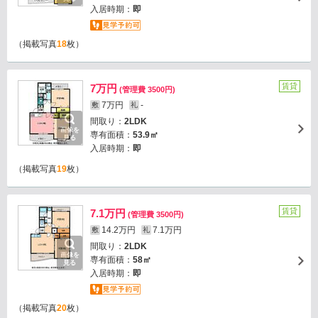
入居時期：
即
（掲載写真
18
枚）
賃貸
7万円
(管理費 3500円)
7万円
-
敷
礼
間取り：
2LDK
画像を
専有面積：
53.9㎡
見る
入居時期：
即
（掲載写真
19
枚）
賃貸
7.1万円
(管理費 3500円)
14.2万円
7.1万円
敷
礼
間取り：
2LDK
画像を
専有面積：
58㎡
見る
入居時期：
即
（掲載写真
20
枚）