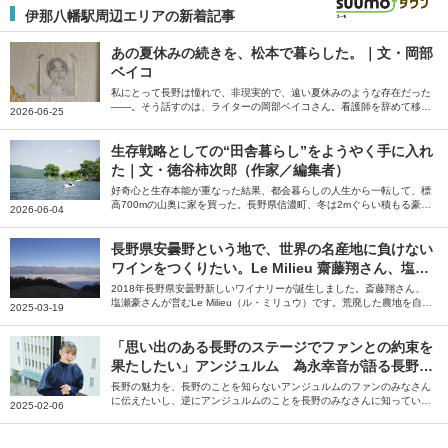
伊那八幡駅周辺エリアの新着記事
あの夏休みの続きを、松本で暮らした。｜文・岡部
ベイコ
私にとって長野は憧れで、非現実的で、遠い夏休みのような存在だった
――。そう話すのは、ライターの岡部ベイコさん。看護師を辞めて移住
2026-06-25
した長野県松本市で、自分の本当にやりたいことを探した夏休みの続き
のような日々を綴っていただきました。
生存戦略としての“田舎暮らし”をようやく手に入れ
た｜文・徳谷柿次郎（作家／編集者）
好奇心と生存本能が重なった結果、都会暮らしの人生から一転して、標
高700mの山奥に家を買った。長野県信濃町、冬は2mぐらい積もる豪雪
2026-06-04
地帯だ――。そう話すのは編集者の徳谷柿次郎さん。全国のローカルプ
レイヤーに話を聞いた末に編集者として辿り着いた長野県信濃町での田
舎暮らしについて綴っていただきました。
長野県安曇野という地で、世界の名産地に負けない
ワインをつくりたい。Le Milieu 齋藤翔さん、塩瀬
豪さん【ジモトグラフィー】
2018年長野県安曇野新しいワイナリーが誕生しました。斎藤翔さん、
塩瀬豪さんが営むLe Milieu（ル・ミリュウ）です。荒廃した農地を自分
2025-03-19
たちの手で開墾し、ぶどう畑を造成。そこで育てたぶどうを使い、安曇
野でしかつくれないワインを目指しています。やりがいに満ちた仕事と
理想の暮らしがかなう安曇野の魅力について、斎藤さん、塩瀬さんに伺
「思い出のある長野のステージでファンとの約束を
いました。
果たしたい」アンジュルム 為永幸音が語る長野の
魅力
長野の魅力を、長野のことを知らないアンジュルムのファンのみなさん
に伝えたいし、逆にアンジュルムのことを長野のみなさんに知っていた
2025-02-06
だきたいです――。そう話すのは、アンジュルムのメンバー・為永幸音
さん。地元のテレビ番組への憧れをきっかけに芸能界を目指し、上京後
に気付いた長野の魅力や思い出を語っていただきました。