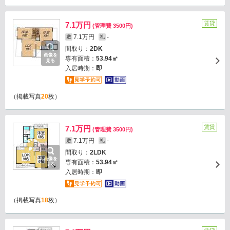
賃貸
7.1万円
(管理費 3500円)
7.1万円
-
敷
礼
間取り：
2DK
画像を
専有面積：
53.94㎡
見る
入居時期：
即
（掲載写真
20
枚）
賃貸
7.1万円
(管理費 3500円)
7.1万円
-
敷
礼
間取り：
2LDK
画像を
専有面積：
53.94㎡
見る
入居時期：
即
（掲載写真
18
枚）