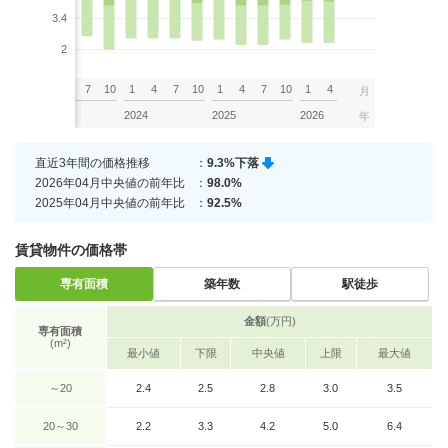
3.4
2
7
10
1
4
7
10
1
4
7
10
1
4
7
10
1
4
月
2023
2024
2025
2026
年
直近3年間の価格推移
：
9.3%下落
2026年04月中央値の前年比
：
98.0%
2025年04月中央値の前年比
：
92.5%
賃貸物件の価格帯
専有面積
築年数
駅徒歩
金額
(万円)
専有面積
(m²)
最小値
下限
中央値
上限
最大値
～20
2.4
2.5
2.8
3.0
3.5
20～30
2.2
3.3
4.2
5.0
6.4