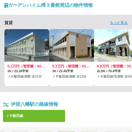
ガーデンハイム樗３番館周辺の物件情報
賃貸
もっと見る
5.3万円（管理費：6000円）
5.3万円（管理費：6000円）
6.8万円
1K / 23.18平米
1K / 22.45平米
2LDK / 70.4平米
ＪＲ飯田線/鼎駅 歩11分
ＪＲ飯田線/鼎駅 歩12分
ＪＲ飯田線/毛賀駅 歩5
伊那八幡駅の路線情報
ＪＲ飯田線