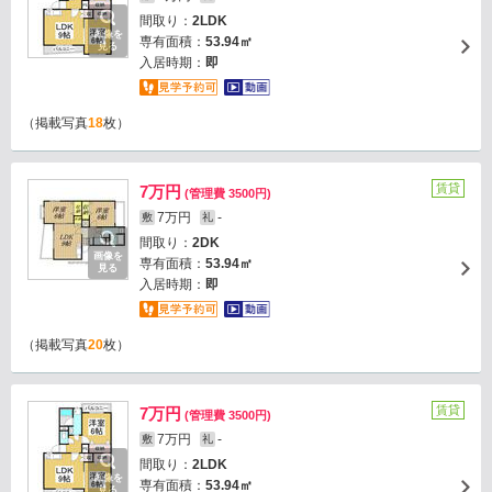
間取り：
2LDK
画像を
専有面積：
53.94㎡
見る
入居時期：
即
（掲載写真
18
枚）
賃貸
7万円
(管理費 3500円)
7万円
-
敷
礼
間取り：
2DK
画像を
専有面積：
53.94㎡
見る
入居時期：
即
（掲載写真
20
枚）
賃貸
7万円
(管理費 3500円)
7万円
-
敷
礼
間取り：
2LDK
画像を
専有面積：
53.94㎡
見る