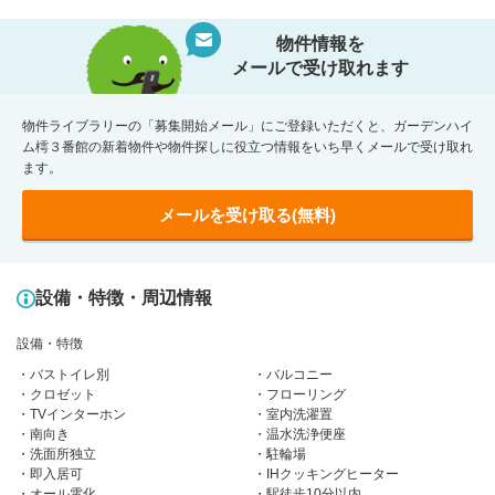
物件情報を
メールで受け取れます
物件ライブラリーの「募集開始メール」にご登録いただくと、ガーデンハイ
ム樗３番館の新着物件や物件探しに役立つ情報をいち早くメールで受け取れ
ます。
メールを受け取る(無料)
設備・特徴・周辺情報
設備・特徴
バストイレ別
バルコニー
クロゼット
フローリング
TVインターホン
室内洗濯置
南向き
温水洗浄便座
洗面所独立
駐輪場
即入居可
IHクッキングヒーター
オール電化
駅徒歩10分以内