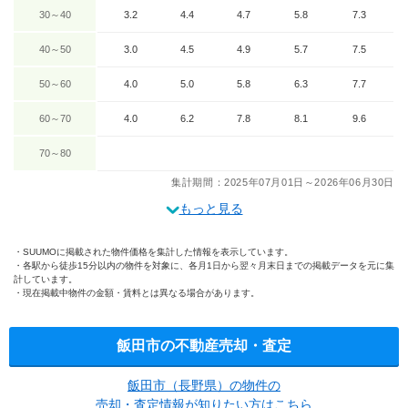
30～40
3.2
4.4
4.7
5.8
7.3
40～50
3.0
4.5
4.9
5.7
7.5
50～60
4.0
5.0
5.8
6.3
7.7
60～70
4.0
6.2
7.8
8.1
9.6
70～80
集計期間：2025年07月01日～2026年06月30日
もっと見る
SUUMOに掲載された物件価格を集計した情報を表示しています。
各駅から徒歩15分以内の物件を対象に、各月1日から翌々月末日までの掲載データを元に集
計しています。
現在掲載中物件の金額・賃料とは異なる場合があります。
飯田市の不動産売却・査定
飯田市（長野県）の物件の
売却・査定情報が知りたい方はこちら