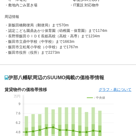
敷地内ごみ置き場
IT重説 対応物件
周辺情報
新飯田橋郵便局（郵便局）まで570m
認定こども園鼎あかり保育園（幼稚園・保育園）まで1174m
長野県飯田ＯＩＤＥ長姫高校（高校・高専）まで1234m
飯田市立鼎中学校（中学校）まで1663m
飯田市立松尾小学校（小学校）まで1767m
飯田市役所（役所）まで2273m
伊那八幡駅周辺のSUUMO掲載の価格帯情報
賃貸物件の価格帯推移
グラフ・表について
万円
：中央値
9
7.6
6.2
4.8