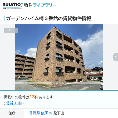
ガーデンハイム樗３番館の賃貸物件情報
1/5
13
掲載中の物件は
件あります
(
賃貸:13件
)
住所
長野県
飯田市
鼎下山