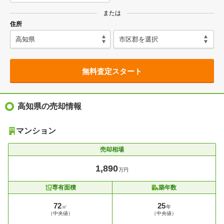
または
住所
無料査定スタート
高知県の売却情報
マンション
売却相場
1,890
万円
専有面積
築年数
72
25
㎡
年
（中央値）
（中央値）