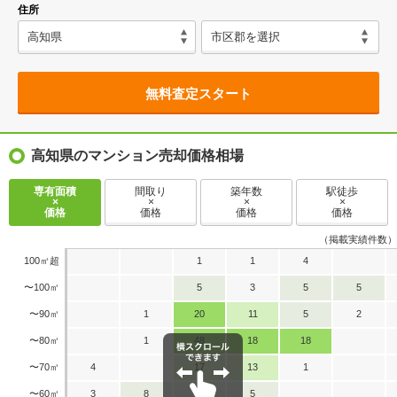
住所
無料査定スタート
高知県のマンション売却価格相場
専有面積
間取り
築年数
駅徒歩
×
×
×
×
価格
価格
価格
価格
（掲載実績件数）
100㎡超
1
1
4
〜100㎡
5
3
5
5
〜90㎡
1
20
11
5
2
〜80㎡
1
48
18
18
〜70㎡
4
17
13
1
〜60㎡
3
8
6
5