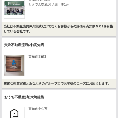
とさでん交通/河ノ瀬 歩1分
当社は不動産売買仲介実績だけでなくお客様からの評価も高知県ＮＯ1を目指
している会社です。
穴吹不動産流通(株)高知店
高知市本町3
-
豊富な売買実績とあなぶきのグループ力でお客様のニーズにお応えします。
おうち不動産(有)大崎建築
高知市中久万
-