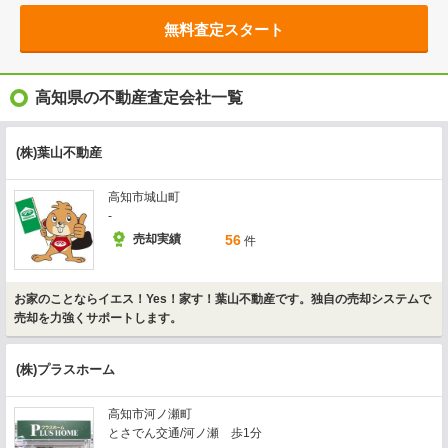
無料査定スタート
高知県の不動産査定会社一覧
(株)葉山不動産
高知市城山町
-
売却実績
56
件
お家のことならイエス！Yes！家す！葉山不動産です。独自の売却システムで
売却を力強くサポートします。
(株)プラスホーム
高知市河ノ瀬町
とさでん交通/河ノ瀬 歩1分