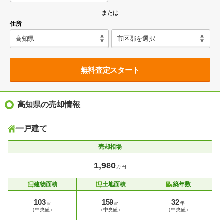
または
住所
無料査定スタート
高知県の売却情報
一戸建て
売却相場
1,980
万円
建物面積
土地面積
築年数
103
159
32
㎡
㎡
年
（中央値）
（中央値）
（中央値）