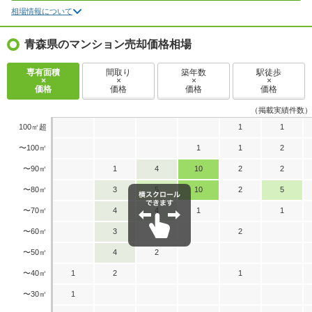
相場情報について
青森県のマンション売却価格相場
専有面積
間取り
築年数
駅徒歩
×
×
×
×
価格
価格
価格
価格
（掲載実績件数）
100㎡超
1
1
〜100㎡
1
1
2
〜90㎡
1
4
10
2
2
〜80㎡
3
5
10
2
5
〜70㎡
4
4
1
1
〜60㎡
3
1
2
〜50㎡
4
2
〜40㎡
1
2
1
〜30㎡
1