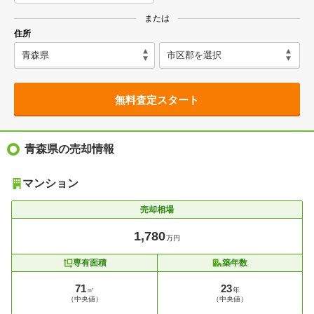
または
住所
無料査定スタート
青森県の売却情報
マンション
売却相場
1,780
万円
専有面積
築年数
71
23
㎡
年
（中央値）
（中央値）