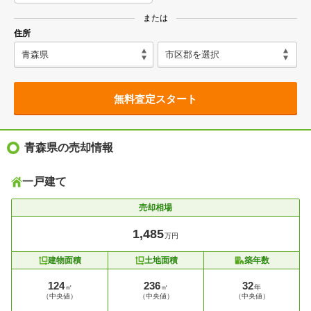
または
住所
無料査定スタート
青森県の売却情報
一戸建て
売却相場
1,485
万円
建物面積
土地面積
築年数
124
236
32
㎡
㎡
年
（中央値）
（中央値）
（中央値）