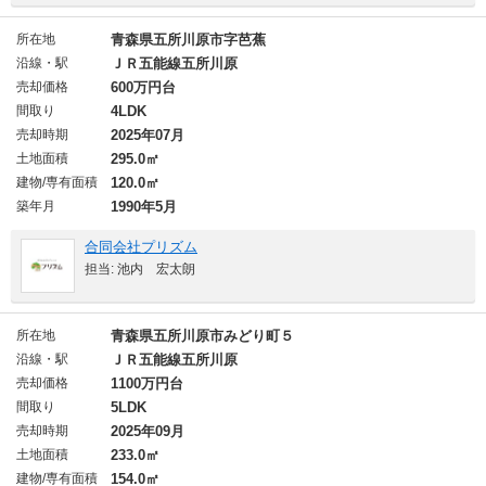
所在地
青森県五所川原市字芭蕉
沿線・駅
ＪＲ五能線五所川原
売却価格
600万円台
間取り
4LDK
売却時期
2025年07月
土地面積
295.0㎡
建物/専有面積
120.0㎡
築年月
1990年5月
合同会社プリズム
担当: 池内 宏太朗
所在地
青森県五所川原市みどり町５
沿線・駅
ＪＲ五能線五所川原
売却価格
1100万円台
間取り
5LDK
売却時期
2025年09月
土地面積
233.0㎡
建物/専有面積
154.0㎡