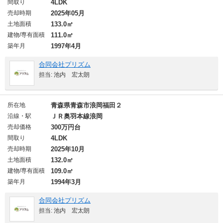
間取り
4LDK
売却時期
2025年05月
土地面積
133.0㎡
建物/専有面積
111.0㎡
築年月
1997年4月
合同会社プリズム
担当: 池内 宏太朗
所在地
青森県青森市浪岡福田２
沿線・駅
ＪＲ奥羽本線浪岡
売却価格
300万円台
間取り
4LDK
売却時期
2025年10月
土地面積
132.0㎡
建物/専有面積
109.0㎡
築年月
1994年3月
合同会社プリズム
担当: 池内 宏太朗