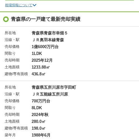
相場情報について
青森県の一戸建て最新売却実績
所在地
青森県青森市幸畑５
沿線・駅
ＪＲ奥羽本線青森
売却価格
1億6000万円台
間取り
1LDK
売却時期
2025年12月
土地面積
1233.88㎡
建物/専有面積
436.8㎡
所在地
青森県五所川原市字田町
沿線・駅
ＪＲ五能線五所川原
売却価格
700万円台
間取り
8LDK
売却時期
2024年秋
土地面積
280.0㎡
建物/専有面積
198.0㎡
築年月
1988年6月