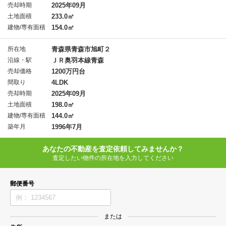
売却時期
2025年09月
土地面積
233.0㎡
建物/専有面積
154.0㎡
所在地
青森県青森市旭町２
沿線・駅
ＪＲ奥羽本線青森
売却価格
1200万円台
間取り
4LDK
売却時期
2025年09月
土地面積
198.0㎡
建物/専有面積
144.0㎡
築年月
1996年7月
あなたの不動産を査定依頼してみませんか？
査定したい物件の所在地を入力してください
郵便番号
または