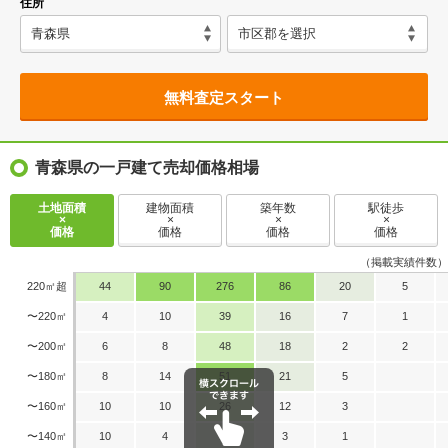
住所
無料査定スタート
青森県の一戸建て売却価格相場
土地面積
建物面積
築年数
駅徒歩
×
×
×
×
価格
価格
価格
価格
（掲載実績件数）
220㎡超
44
90
276
86
20
5
〜220㎡
4
10
39
16
7
1
〜200㎡
6
8
48
18
2
2
〜180㎡
8
14
51
21
5
〜160㎡
10
10
26
12
3
〜140㎡
10
4
18
3
1