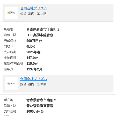
合同会社プリズム
担当: 池内 宏太朗
所在地
青森県青森市千富町２
沿線・駅
ＪＲ奥羽本線青森
売却価格
900万円台
間取り
4LDK
売却時期
2025年春
土地面積
147.0㎡
建物/専有面積
119.0㎡
築年月
1997年2月
合同会社プリズム
担当: 池内 宏太朗
所在地
青森県青森市南佃２
沿線・駅
青い森鉄道東青森
売却価格
1000万円台