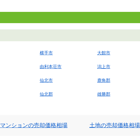
横手市
大館市
由利本荘市
潟上市
仙北市
鹿角郡
仙北郡
雄勝郡
マンションの売却価格相場
土地の売却価格相場