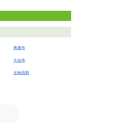
男鹿市
大仙市
北秋田郡