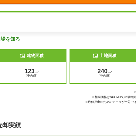
相場を知る
建物面積
土地面積
123
240
m²
m²
（中央値）
（中央値）
※相場価格はSUUMOでの最終
※数値算出のためのデータが十分では
売却実績