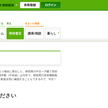
する
売る
住まいの相談
ーム
売却査定
講座/相談
暮らし
報より独自に算出した、秋田県の中古一戸建て売却
、築年数（中央値）は31年で、秋田県の売却価格相
年数、駅徒歩別に確認することもできるので、中古一
ください