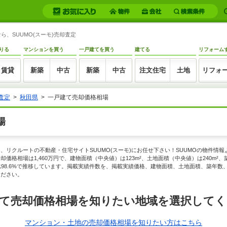
、SUUMO(スーモ)売却査定
りる
マンションを買う
一戸建てを買う
建てる
リフォーム
賃貸
新築
中古
新築
中古
注文住宅
土地
リフォ
査定
秋田県
一戸建て売却価格相場
場
、リクルートの不動産・住宅サイトSUUMO(スーモ)にお任せ下さい！SUUMOの物件情
価格相場は1,460万円で、建物面積（中央値）は123m²、土地面積（中央値）は240m²
、前月比98.6%で推移しています。掲載実績件数を、掲載実績価格、建物面積、土地面積、築
ください。
て売却価格相場を知りたい地域を選択して
マンション・土地の売却価格相場を知りたい方はこちら