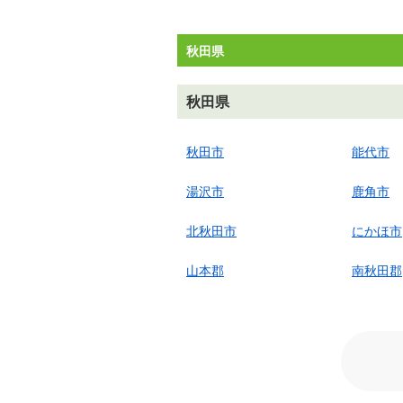
秋田県
秋田県
秋田市
能代市
湯沢市
鹿角市
北秋田市
にかほ市
山本郡
南秋田郡