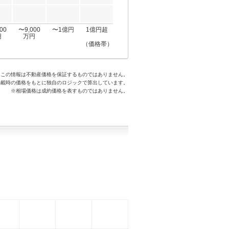
00
〜9,000
〜1億円
1億円超
円
万円
（価格帯）
※この情報は不動産価格を保証するものではありません。
掲載時の価格をもとに独自のロジックで算出しています。
※相場価格は成約価格を表すものではありません。