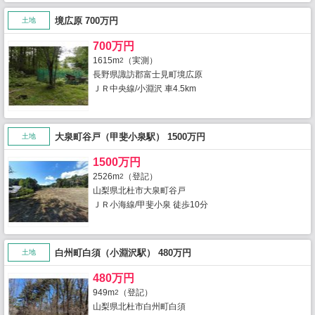
境広原 700万円
土地
700万円
1615m
（実測）
2
長野県諏訪郡富士見町境広原
ＪＲ中央線/小淵沢 車4.5km
大泉町谷戸（甲斐小泉駅） 1500万円
土地
1500万円
2526m
（登記）
2
山梨県北杜市大泉町谷戸
ＪＲ小海線/甲斐小泉 徒歩10分
白州町白須（小淵沢駅） 480万円
土地
480万円
949m
（登記）
2
山梨県北杜市白州町白須