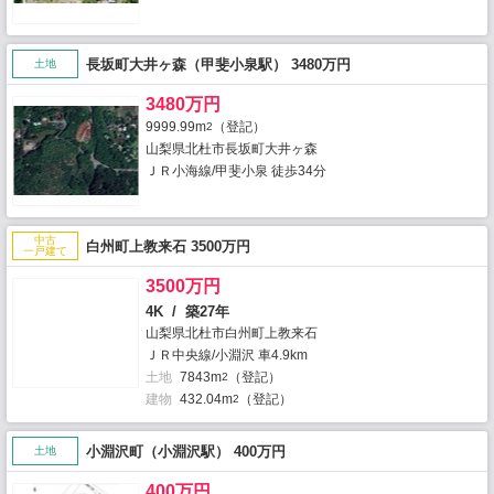
長坂町大井ヶ森（甲斐小泉駅） 3480万円
土地
3480万円
9999.99m
（登記）
2
山梨県北杜市長坂町大井ヶ森
ＪＲ小海線/甲斐小泉 徒歩34分
中古
白州町上教来石 3500万円
一戸建て
3500万円
4K / 築27年
山梨県北杜市白州町上教来石
ＪＲ中央線/小淵沢 車4.9km
土地
7843m
（登記）
2
建物
432.04m
（登記）
2
小淵沢町（小淵沢駅） 400万円
土地
400万円