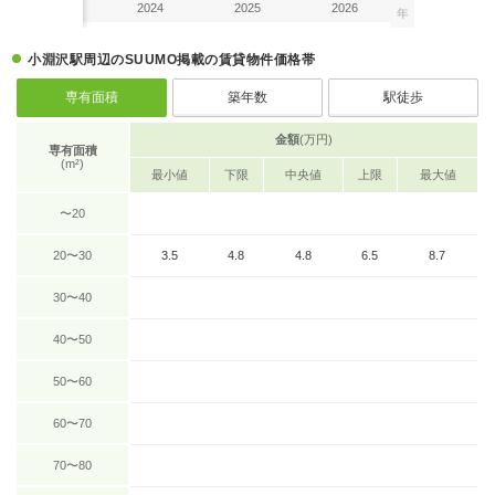
2023
2024
2025
2026
年
小淵沢駅周辺のSUUMO掲載の賃貸物件価格帯
専有面積
築年数
駅徒歩
金額
(万円)
専有面積
(m²)
最小値
下限
中央値
上限
最大値
〜20
20〜30
3.5
4.8
4.8
6.5
8.7
30〜40
40〜50
50〜60
60〜70
70〜80