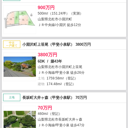
900万円
500m
（151.24坪）（実測）
2
山梨県北杜市小淵沢町
ＪＲ中央線/小淵沢 徒歩12分
中古
小淵沢町上笹尾（甲斐小泉駅） 3800万円
一戸建て
3800万円
6DK / 築43年
山梨県北杜市小淵沢町上笹尾
ＪＲ小海線/甲斐小泉 徒歩26分
土地
1759.58m
（登記）
2
建物
174.48m
（登記）
2
長坂町大井ヶ森（甲斐小泉駅） 70万円
土地
70万円
460m
（登記）
2
山梨県北杜市長坂町大井ヶ森
ＪＲ小海線/甲斐小泉 徒歩47分