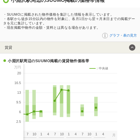
小淵沢駅周辺のSUUMO掲載の価格帯情報
・SUUMOに掲載された物件価格を集計した情報を表示しています。
・各駅から徒歩15分以内の物件を対象に、各月1日から翌々月末日までの掲載デー
タを元に集計しています。
・現在掲載中物件の金額・賃料とは異なる場合があります。
グラフ・表の見方
賃貸
小淵沢駅周辺のSUUMO掲載の賃貸物件価格帯
万円
：中央値
20
16.5
13
9.5
6
2.5
7
10
1
4
7
10
1
4
7
10
1
4
7
10
1
4
月