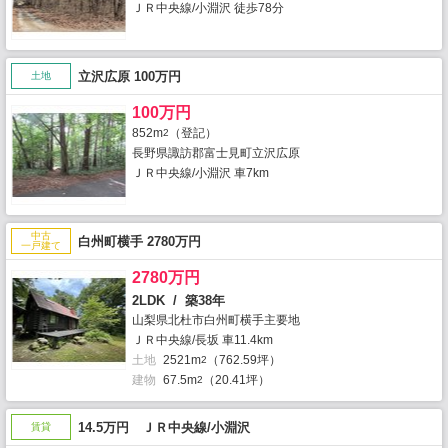
ＪＲ中央線/小淵沢 徒歩78分
立沢広原 100万円
土地
100万円
852m
（登記）
2
長野県諏訪郡富士見町立沢広原
ＪＲ中央線/小淵沢 車7km
中古
白州町横手 2780万円
一戸建て
2780万円
2LDK / 築38年
山梨県北杜市白州町横手主要地
ＪＲ中央線/長坂 車11.4km
土地
2521m
（762.59坪）
2
建物
67.5m
（20.41坪）
2
14.5万円 ＪＲ中央線/小淵沢
賃貸