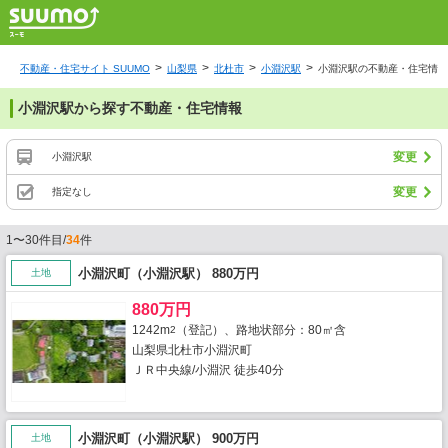
不動産・住宅サイト SUUMO
山梨県
北杜市
小淵沢駅
小淵沢駅の不動産・住宅情報
小淵沢駅から探す不動産・住宅情報
変更
小淵沢駅
変更
指定なし
1〜30件目/
34
件
小淵沢町（小淵沢駅） 880万円
土地
880万円
1242m
（登記）、路地状部分：80㎡含
2
山梨県北杜市小淵沢町
ＪＲ中央線/小淵沢 徒歩40分
小淵沢町（小淵沢駅） 900万円
土地