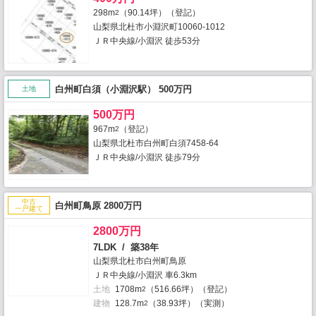
298m
（90.14坪）（登記）
2
山梨県北杜市小淵沢町10060-1012
ＪＲ中央線/小淵沢 徒歩53分
白州町白須（小淵沢駅） 500万円
土地
500万円
967m
（登記）
2
山梨県北杜市白州町白須7458-64
ＪＲ中央線/小淵沢 徒歩79分
中古
白州町鳥原 2800万円
一戸建て
2800万円
7LDK / 築38年
山梨県北杜市白州町鳥原
ＪＲ中央線/小淵沢 車6.3km
土地
1708m
（516.66坪）（登記）
2
建物
128.7m
（38.93坪）（実測）
2