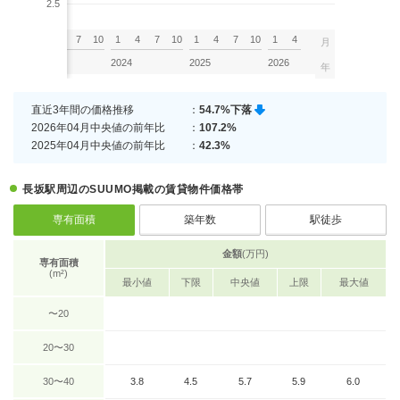
2.5
7
10
1
4
7
10
1
4
7
10
1
4
7
10
1
4
月
2023
2024
2025
2026
年
直近3年間の価格推移
：
54.7%下落
2026年04月中央値の前年比
：
107.2%
2025年04月中央値の前年比
：
42.3%
長坂駅周辺のSUUMO掲載の賃貸物件価格帯
専有面積
築年数
駅徒歩
金額
(万円)
専有面積
(m²)
最小値
下限
中央値
上限
最大値
〜20
20〜30
30〜40
3.8
4.5
5.7
5.9
6.0