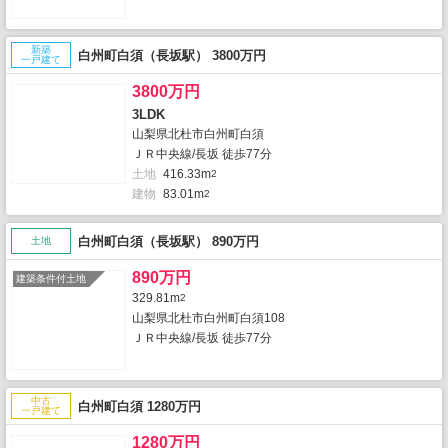
新築
白州町白須（長坂駅） 3800万円
一戸建て
3800万円
3LDK
山梨県北杜市白州町白須
ＪＲ中央線/長坂 徒歩77分
土地
416.33m
2
建物
83.01m
2
白州町白須（長坂駅） 890万円
土地
890万円
建築条件付土地
329.81m
2
山梨県北杜市白州町白須108
ＪＲ中央線/長坂 徒歩77分
中古
白州町白須 1280万円
一戸建て
1280万円