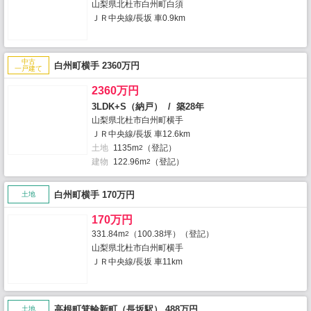
山梨県北杜市白州町白須
ＪＲ中央線/長坂 車0.9km
中古
白州町横手 2360万円
一戸建て
2360万円
3LDK+S（納戸） / 築28年
山梨県北杜市白州町横手
ＪＲ中央線/長坂 車12.6km
土地
1135m
（登記）
2
建物
122.96m
（登記）
2
白州町横手 170万円
土地
170万円
331.84m
（100.38坪）（登記）
2
山梨県北杜市白州町横手
ＪＲ中央線/長坂 車11km
高根町箕輪新町（長坂駅） 488万円
土地