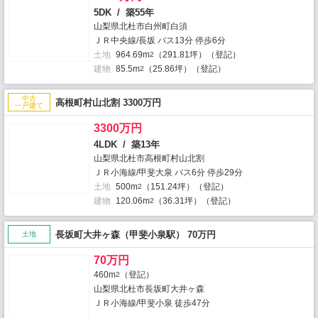
5DK / 築55年
山梨県北杜市白州町白須
ＪＲ中央線/長坂 バス13分 停歩6分
土地
964.69m
（291.81坪）（登記）
2
建物
85.5m
（25.86坪）（登記）
2
中古
高根町村山北割 3300万円
一戸建て
3300万円
4LDK / 築13年
山梨県北杜市高根町村山北割
ＪＲ小海線/甲斐大泉 バス6分 停歩29分
土地
500m
（151.24坪）（登記）
2
建物
120.06m
（36.31坪）（登記）
2
長坂町大井ヶ森（甲斐小泉駅） 70万円
土地
70万円
460m
（登記）
2
山梨県北杜市長坂町大井ヶ森
ＪＲ小海線/甲斐小泉 徒歩47分