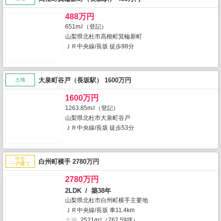
488万円
651m
（登記）
2
山梨県北杜市高根町箕輪新町
ＪＲ中央線/長坂 徒歩98分
大泉町谷戸（長坂駅） 1600万円
土地
1600万円
1263.85m
（登記）
2
山梨県北杜市大泉町谷戸
ＪＲ中央線/長坂 徒歩53分
中古
白州町横手 2780万円
一戸建て
2780万円
2LDK / 築38年
山梨県北杜市白州町横手主要地
ＪＲ中央線/長坂 車11.4km
土地
2521m
（762.59坪）
2