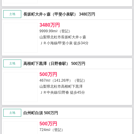
長坂町大井ヶ森（甲斐小泉駅） 3480万円
土地
3480万円
9999.99m
（登記）
2
山梨県北杜市長坂町大井ヶ森
ＪＲ小海線/甲斐小泉 徒歩34分
高根町下黒澤（日野春駅） 500万円
土地
500万円
467m
（141.26坪）（登記）
2
山梨県北杜市高根町下黒澤
ＪＲ中央線/日野春 徒歩45分
白州町白須 500万円
土地
500万円
724m
（登記）
2