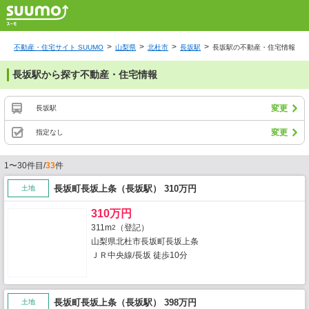
不動産・住宅サイト SUUMO
山梨県
北杜市
長坂駅
長坂駅の不動産・住宅情報
長坂駅から探す不動産・住宅情報
変更
長坂駅
変更
指定なし
1〜30件目/
33
件
長坂町長坂上条（長坂駅） 310万円
土地
310万円
311m
（登記）
2
山梨県北杜市長坂町長坂上条
ＪＲ中央線/長坂 徒歩10分
長坂町長坂上条（長坂駅） 398万円
土地