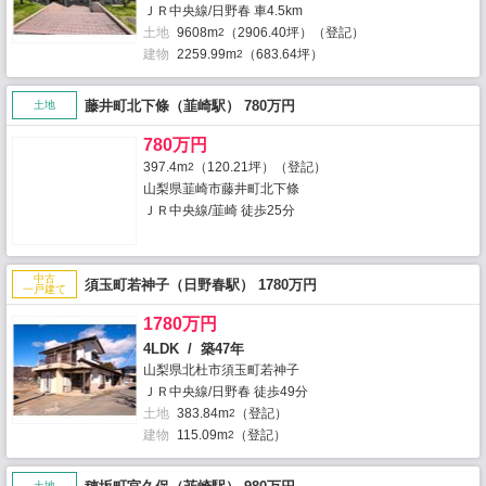
ＪＲ中央線/日野春 車4.5km
土地
9608m
（2906.40坪）（登記）
2
建物
2259.99m
（683.64坪）
2
藤井町北下條（韮崎駅） 780万円
土地
780万円
397.4m
（120.21坪）（登記）
2
山梨県韮崎市藤井町北下條
ＪＲ中央線/韮崎 徒歩25分
中古
須玉町若神子（日野春駅） 1780万円
一戸建て
1780万円
4LDK / 築47年
山梨県北杜市須玉町若神子
ＪＲ中央線/日野春 徒歩49分
土地
383.84m
（登記）
2
建物
115.09m
（登記）
2
土地