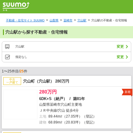
不動産・住宅サイト SUUMO
山梨県
韮崎市
穴山駅
穴山駅の不動産・住宅情報
穴山駅から探す不動産・住宅情報
変更
穴山駅
変更
指定なし
1〜25件目/
25
件
中古
穴山町（穴山駅） 280万円
一戸建て
280万円
新着
6DK+S（納戸） / 築81年
山梨県韮崎市穴山町主要地
ＪＲ中央線/穴山 徒歩4分
土地
89.44m
（27.05坪）（登記）
2
建物
68.89m
（20.83坪）（登記）
2