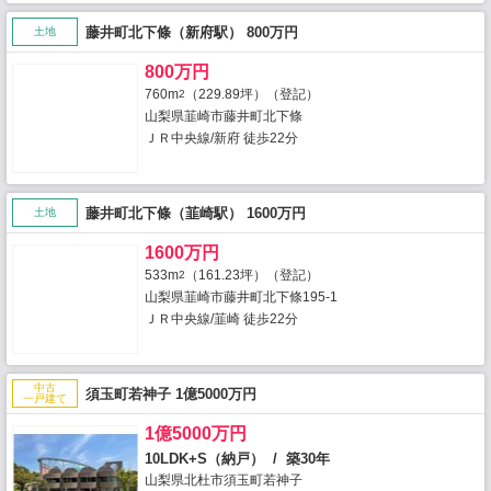
藤井町北下條（新府駅） 800万円
土地
800万円
760m
（229.89坪）（登記）
2
山梨県韮崎市藤井町北下條
ＪＲ中央線/新府 徒歩22分
藤井町北下條（韮崎駅） 1600万円
土地
1600万円
533m
（161.23坪）（登記）
2
山梨県韮崎市藤井町北下條195-1
ＪＲ中央線/韮崎 徒歩22分
中古
須玉町若神子 1億5000万円
一戸建て
1億5000万円
10LDK+S（納戸） / 築30年
山梨県北杜市須玉町若神子