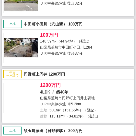
ＪＲ中央線/穴山 徒歩32分
中田町小田川（穴山駅） 100万円
土地
100万円
148.59m
（44.94坪）（登記）
2
山梨県韮崎市中田町小田川1284
ＪＲ中央線/穴山 徒歩37分
中古
円野町上円井 1200万円
一戸建て
1200万円
4LDK / 築46年
山梨県韮崎市円野町上円井主要地
ＪＲ中央線/穴山 車5.2km
土地
501m
（151.55坪）（登記）
2
建物
115.11m
（34.82坪）（登記）
2
須玉町藤田（日野春駅） 300万円
土地