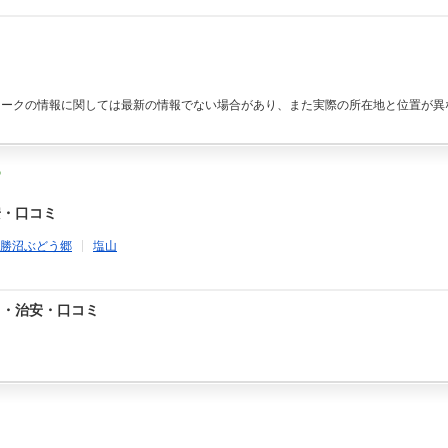
マークの情報に関しては最新の情報でない場合があり、また実際の所在地と位置が異
る
安・口コミ
勝沼ぶどう郷
塩山
さ・治安・口コミ