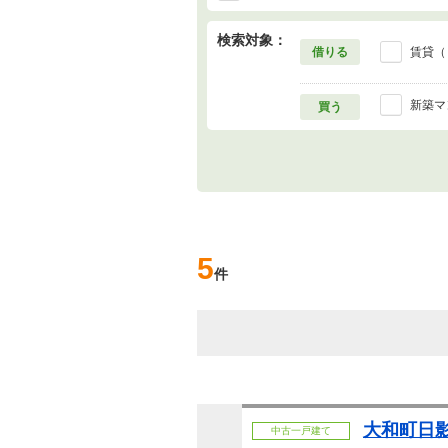
検索対象：
借りる
賃貸（
新築マ
買う
5
件
大和町日影
中古一戸建て