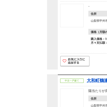
-
住所
山梨県甲州
価格（月額
購入価格：
月々支払額
大和町鶴瀬
中古一戸建て
陽当たりが
住所
山梨県甲州