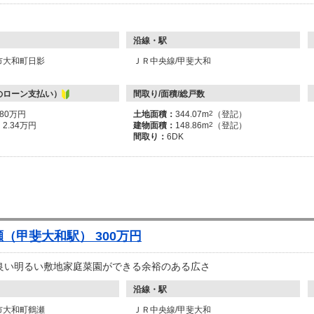
沿線・駅
市大和町日影
ＪＲ中央線/甲斐大和
のローン支払い）
間取り/面積/総戸数
980万円
土地面積：
344.07m
2
（登記）
：
2.34万円
建物面積：
148.86m
2
（登記）
間取り：
6DK
（甲斐大和駅） 300万円
良い明るい敷地家庭菜園ができる余裕のある広さ
沿線・駅
市大和町鶴瀬
ＪＲ中央線/甲斐大和