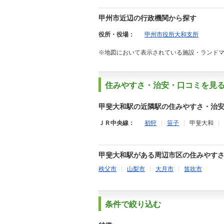
甲州市近辺の行政機関から探す
役所・役場：
甲州市役所大和支所
※地図において表示されている施設・ランド
住みやすさ・治安・口コミを見
甲斐大和駅の近隣駅の住みやすさ・治
ＪＲ中央線：
初狩
笹子
甲斐大和
甲斐大和駅がある周辺市区の住みやす
秩父市
山梨市
大月市
笛吹市
条件で絞り込む