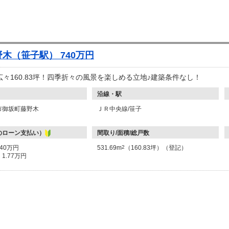
木（笹子駅） 740万円
々160.83坪！四季折々の風景を楽しめる立地♪建築条件なし！
沿線・駅
市御坂町藤野木
ＪＲ中央線/笹子
のローン支払い）
間取り/面積/総戸数
740万円
531.69m
2
（160.83坪）（登記）
：
1.77万円