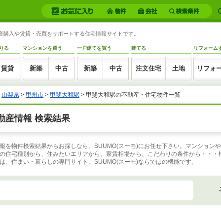
動産購入や賃貸・売買をサポートする住宅情報サイトです。
りる
マンションを買う
一戸建てを買う
建てる
リフォーム
賃貸
新築
中古
新築
中古
注文住宅
土地
リフォ
>
山梨県
>
甲州市
>
甲斐大和駅
>
甲斐大和駅の不動産・住宅物件一覧
動産情報 検索結果
報を物件検索結果からお探しなら、SUUMO(スーモ)にお任せ下さい。マンション
の住宅種別から、住みたいエリアから、家賃相場から、こだわりの条件から・・・
、住まい・暮らしの専門サイト、SUUMO(スーモ)ならではの機能です。