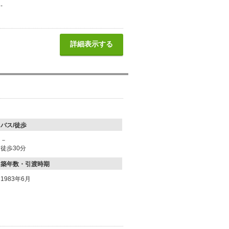
-
詳細表示する
バス/徒歩
－
徒歩30分
築年数・引渡時期
1983年6月