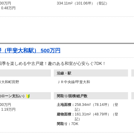
200万円
334.11m
2
（101.06坪）（登記）
：
0.48万円
（甲斐大和駅） 500万円
四季を楽しめる中古戸建！趣のある和室が心安らぐ7DK！
沿線・駅
市大和町田野
ＪＲ中央線/甲斐大和
のローン支払い）
間取り/面積/総戸数
500万円
土地面積：
258.34m
2
（78.14坪）（登
：
1.19万円
記）
建物面積：
161.31m
2
（48.79坪）（登
記）
間取り：
7DK