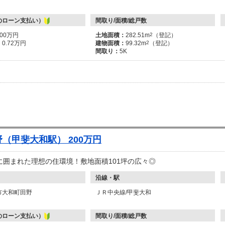
のローン支払い）
間取り/面積/総戸数
300万円
土地面積：
282.51m
2
（登記）
：
0.72万円
建物面積：
99.32m
2
（登記）
間取り：
5K
（甲斐大和駅） 200万円
に囲まれた理想の住環境！敷地面積101坪の広々◎
沿線・駅
市大和町田野
ＪＲ中央線/甲斐大和
のローン支払い）
間取り/面積/総戸数