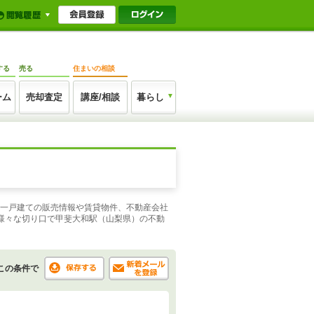
する
売る
住まいの相談
ーム
売却査定
講座/相談
暮らし
や一戸建ての販売情報や賃貸物件、不動産会社
様々な切り口で甲斐大和駅（山梨県）の不動
この条件で