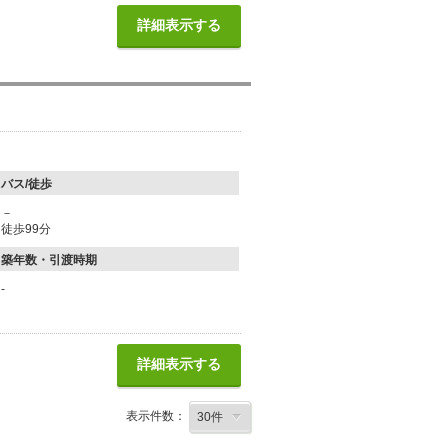
詳細表示する
バス/徒歩
－
徒歩99分
築年数・引渡時期
-
詳細表示する
表示件数：