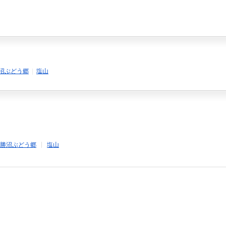
沼ぶどう郷
|
塩山
勝沼ぶどう郷
塩山