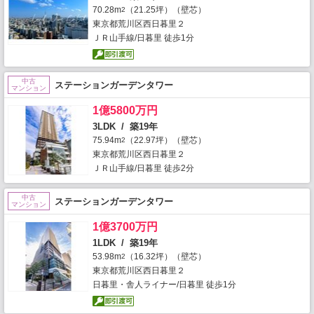
70.28m
（21.25坪）（壁芯）
2
東京都荒川区西日暮里２
ＪＲ山手線/日暮里 徒歩1分
中古
ステーションガーデンタワー
マンション
1億5800万円
3LDK / 築19年
75.94m
（22.97坪）（壁芯）
2
東京都荒川区西日暮里２
ＪＲ山手線/日暮里 徒歩2分
中古
ステーションガーデンタワー
マンション
1億3700万円
1LDK / 築19年
53.98m
（16.32坪）（壁芯）
2
東京都荒川区西日暮里２
日暮里・舎人ライナー/日暮里 徒歩1分