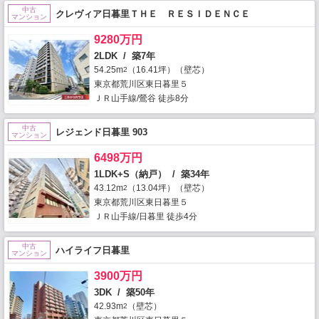
中古
クレヴィア日暮里ＴＨＥ ＲＥＳＩＤＥＮＣＥ
マンション
9280万円
2LDK / 築7年
54.25m
（16.41坪）（壁芯）
2
東京都荒川区東日暮里５
ＪＲ山手線/鶯谷 徒歩8分
中古
レジェンド日暮里 903
マンション
6498万円
1LDK+S（納戸） / 築34年
43.12m
（13.04坪）（壁芯）
2
東京都荒川区東日暮里５
ＪＲ山手線/日暮里 徒歩4分
中古
ハイライフ日暮里
マンション
3900万円
3DK / 築50年
42.93m
（壁芯）
2