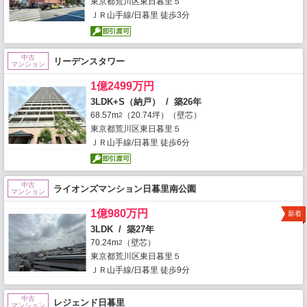
東京都荒川区東日暮里５
ＪＲ山手線/日暮里 徒歩3分
中古
リーデンスタワー
マンション
1億2499万円
3LDK+S（納戸） / 築26年
68.57m
（20.74坪）（壁芯）
2
東京都荒川区東日暮里５
ＪＲ山手線/日暮里 徒歩6分
中古
ライオンズマンション日暮里南公園
マンション
1億980万円
新着
3LDK / 築27年
70.24m
（壁芯）
2
東京都荒川区東日暮里５
ＪＲ山手線/日暮里 徒歩9分
中古
レジェンド日暮里
マンション