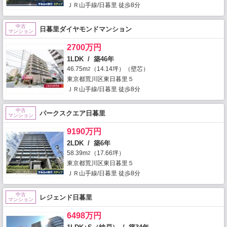
ＪＲ山手線/日暮里 徒歩8分
中古
日暮里ダイヤモンドマンション
マンション
2700万円
1LDK / 築46年
46.75m
（14.14坪）（壁芯）
2
東京都荒川区東日暮里５
ＪＲ山手線/日暮里 徒歩8分
中古
パークスクエア日暮里
マンション
9190万円
2LDK / 築6年
58.39m
（17.66坪）
2
東京都荒川区東日暮里５
ＪＲ山手線/日暮里 徒歩8分
中古
レジェンド日暮里
マンション
6498万円