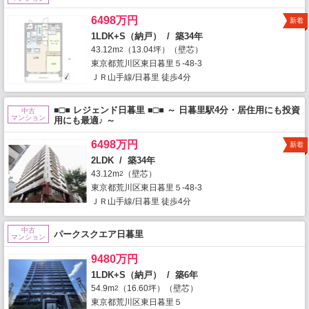
6498万円
新着
1LDK+S（納戸） / 築34年
43.12m
（13.04坪）（壁芯）
2
東京都荒川区東日暮里５-48-3
ＪＲ山手線/日暮里 徒歩4分
■□■ レジェンド日暮里 ■□■ ～ 日暮里駅4分・居住用にも投資
中古
マンション
用にも最適♪ ～
6498万円
新着
2LDK / 築34年
43.12m
（壁芯）
2
東京都荒川区東日暮里５-48-3
ＪＲ山手線/日暮里 徒歩4分
中古
パークスクエア日暮里
マンション
9480万円
1LDK+S（納戸） / 築6年
54.9m
（16.60坪）（壁芯）
2
東京都荒川区東日暮里５