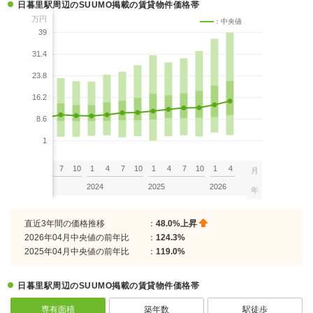
日暮里駅周辺のSUUMO掲載の賃貸物件価格帯
万円
：中央値
39
31.4
23.8
16.2
8.6
1
7
10
1
4
7
10
1
4
7
10
1
4
7
10
1
4
月
2023
2024
2025
2026
年
直近3年間の価格推移
：
48.0%上昇
2026年04月中央値の前年比
：
124.3%
2025年04月中央値の前年比
：
119.0%
日暮里駅周辺のSUUMO掲載の賃貸物件価格帯
専有面積
築年数
駅徒歩