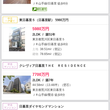
ＪＲ山手線/日暮里 徒歩6分
中古
東日暮里５（日暮里駅） 5980万円
一戸建て
5980万円
2LDK / 築51年
東京都荒川区東日暮里５
ＪＲ山手線/日暮里 徒歩8分
土地
38.51m
（登記）
2
建物
78.65m
（登記）
2
中古
クレヴィア日暮里ＴＨＥ ＲＥＳＩＤＥＮＣＥ
マンション
7700万円
2LDK / 築7年
44.58m
（13.48坪）（壁芯）
2
東京都荒川区東日暮里５
ＪＲ山手線/鶯谷 徒歩8分
中古
日暮里ダイヤモンドマンション
マンション