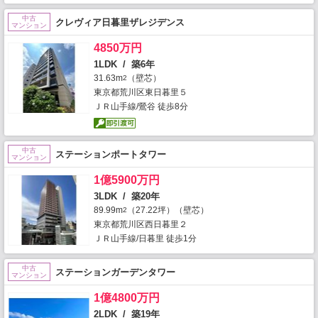
中古
クレヴィア日暮里ザレジデンス
マンション
4850万円
1LDK / 築6年
31.63m
（壁芯）
2
東京都荒川区東日暮里５
ＪＲ山手線/鶯谷 徒歩8分
中古
ステーションポートタワー
マンション
1億5900万円
3LDK / 築20年
89.99m
（27.22坪）（壁芯）
2
東京都荒川区西日暮里２
ＪＲ山手線/日暮里 徒歩1分
中古
ステーションガーデンタワー
マンション
1億4800万円
2LDK / 築19年