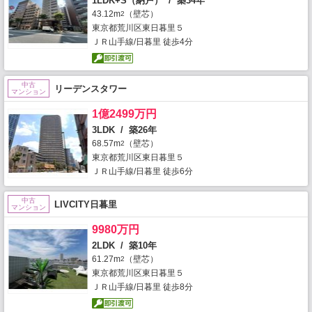
1LDK+S（納戸） / 築34年
43.12m
（壁芯）
2
東京都荒川区東日暮里５
ＪＲ山手線/日暮里 徒歩4分
中古
リーデンスタワー
マンション
1億2499万円
3LDK / 築26年
68.57m
（壁芯）
2
東京都荒川区東日暮里５
ＪＲ山手線/日暮里 徒歩6分
中古
LIVCITY日暮里
マンション
9980万円
2LDK / 築10年
61.27m
（壁芯）
2
東京都荒川区東日暮里５
ＪＲ山手線/日暮里 徒歩8分