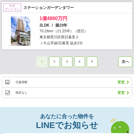
中古
ステーションガーデンタワー
マンション
1億4880万円
2LDK / 築19年
70.28m
（21.25坪）（壁芯）
2
東京都荒川区西日暮里２
ＪＲ山手線/日暮里 徒歩2分
次へ
1
2
3
4
5
変更
日暮里駅
変更
指定なし
あなたに合った物件を
LINEでお知らせ