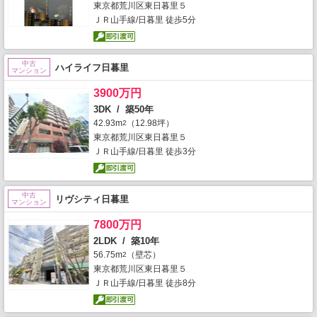
東京都荒川区東日暮里５
ＪＲ山手線/日暮里 徒歩5分
中古
ハイライフ日暮里
マンション
3900万円
3DK / 築50年
42.93m
（12.98坪）
2
東京都荒川区東日暮里５
ＪＲ山手線/日暮里 徒歩3分
中古
リヴシティ日暮里
マンション
7800万円
2LDK / 築10年
56.75m
（壁芯）
2
東京都荒川区東日暮里５
ＪＲ山手線/日暮里 徒歩8分