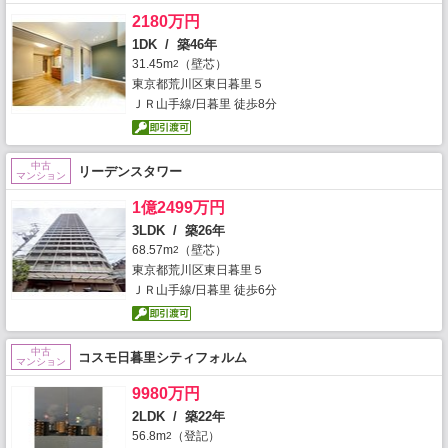
2180万円
1DK / 築46年
31.45m
（壁芯）
2
東京都荒川区東日暮里５
ＪＲ山手線/日暮里 徒歩8分
中古
リーデンスタワー
マンション
1億2499万円
3LDK / 築26年
68.57m
（壁芯）
2
東京都荒川区東日暮里５
ＪＲ山手線/日暮里 徒歩6分
中古
コスモ日暮里シティフォルム
マンション
9980万円
2LDK / 築22年
56.8m
（登記）
2