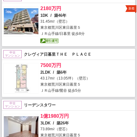
2180万円
新着
1DK / 築46年
31.45m
（壁芯）
2
東京都荒川区東日暮里５
ＪＲ山手線/日暮里 徒歩8分
中古
クレヴィア日暮里ＴＨＥ ＰＬＡＣＥ
マンション
7500万円
2LDK / 築6年
43.17m
（13.05坪）（壁芯）
2
東京都荒川区東日暮里５
ＪＲ山手線/鶯谷 徒歩5分
中古
リーデンスタワー
マンション
1億1980万円
3LDK / 築26年
73.89m
（壁芯）
2
東京都荒川区東日暮里５