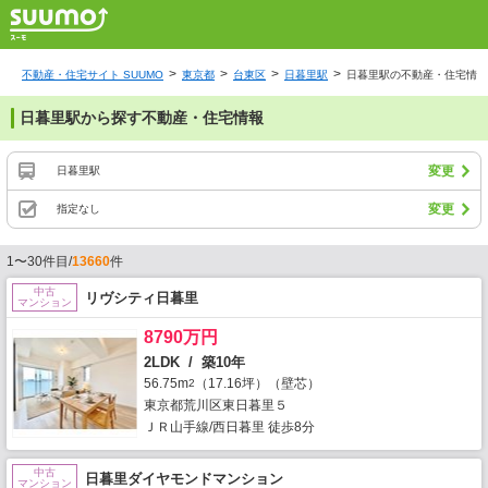
不動産・住宅サイト SUUMO
東京都
台東区
日暮里駅
日暮里駅の不動産・住宅情報
日暮里駅から探す不動産・住宅情報
変更
日暮里駅
変更
指定なし
1〜30件目/
13660
件
中古
リヴシティ日暮里
マンション
8790万円
2LDK / 築10年
56.75m
（17.16坪）（壁芯）
2
東京都荒川区東日暮里５
ＪＲ山手線/西日暮里 徒歩8分
中古
日暮里ダイヤモンドマンション
マンション