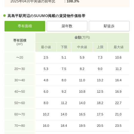
2025年04月中央値の前年比
：
108.3%
高島平駅周辺のSUUMO掲載の賃貸物件価格帯
専有面積
築年数
駅徒歩
金額
(万円)
専有面積
(m²)
最小値
下限
中央値
上限
最大値
〜20
2.5
5.1
5.9
7.3
10.6
20〜30
5.3
7.5
8.2
9.0
11.2
30〜40
4.8
8.0
11.0
13.2
16.4
40〜50
6.0
9.2
10.8
12.5
16.9
50〜60
8.0
11.2
14.0
18.2
22.7
60〜70
10.2
14.0
16.5
17.5
21.0
70〜80
16.0
18.4
19.5
20.5
23.5