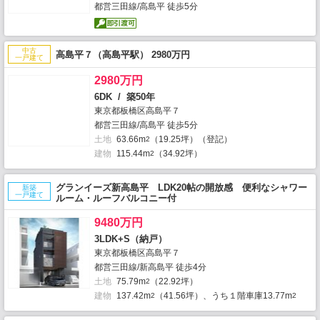
都営三田線/高島平 徒歩5分
中古
高島平７（高島平駅） 2980万円
一戸建て
2980万円
6DK / 築50年
東京都板橋区高島平７
都営三田線/高島平 徒歩5分
土地
63.66m
（19.25坪）（登記）
2
建物
115.44m
（34.92坪）
2
グランイーズ新高島平 LDK20帖の開放感 便利なシャワー
新築
一戸建て
ルーム・ルーフバルコニー付
9480万円
3LDK+S（納戸）
東京都板橋区高島平７
都営三田線/新高島平 徒歩4分
土地
75.79m
（22.92坪）
2
建物
137.42m
（41.56坪）、うち１階車庫13.77m
2
2