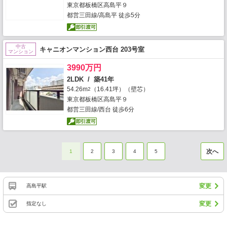
東京都板橋区高島平９
都営三田線/高島平 徒歩5分
中古
キャニオンマンション西台 203号室
マンション
3990万円
2LDK / 築41年
54.26m
（16.41坪）（壁芯）
2
東京都板橋区高島平９
都営三田線/西台 徒歩6分
次へ
1
2
3
4
5
変更
高島平駅
変更
指定なし