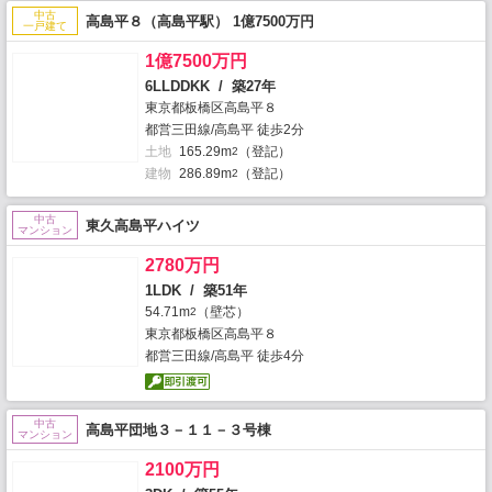
中古
高島平８（高島平駅） 1億7500万円
一戸建て
1億7500万円
6LLDDKK / 築27年
東京都板橋区高島平８
都営三田線/高島平 徒歩2分
土地
165.29m
（登記）
2
建物
286.89m
（登記）
2
中古
東久高島平ハイツ
マンション
2780万円
1LDK / 築51年
54.71m
（壁芯）
2
東京都板橋区高島平８
都営三田線/高島平 徒歩4分
中古
高島平団地３－１１－３号棟
マンション
2100万円