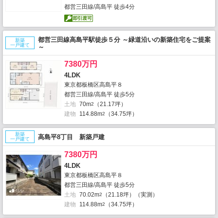
都営三田線/高島平 徒歩4分
都営三田線高島平駅徒歩５分 ～緑道沿いの新築住宅をご提案
新築
一戸建て
～
7380万円
4LDK
東京都板橋区高島平８
都営三田線/高島平 徒歩5分
土地
70m
（21.17坪）
2
建物
114.88m
（34.75坪）
2
新築
高島平8丁目 新築戸建
一戸建て
7380万円
4LDK
東京都板橋区高島平８
都営三田線/高島平 徒歩5分
土地
70.02m
（21.18坪）（実測）
2
建物
114.88m
（34.75坪）
2