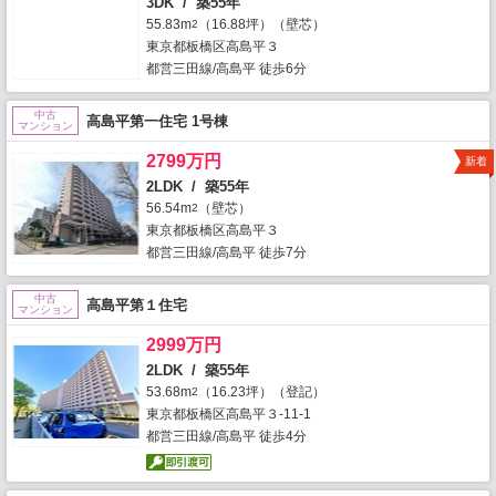
3DK / 築55年
55.83m
（16.88坪）（壁芯）
2
東京都板橋区高島平３
都営三田線/高島平 徒歩6分
中古
高島平第一住宅 1号棟
マンション
2799万円
新着
2LDK / 築55年
56.54m
（壁芯）
2
東京都板橋区高島平３
都営三田線/高島平 徒歩7分
中古
高島平第１住宅
マンション
2999万円
2LDK / 築55年
53.68m
（16.23坪）（登記）
2
東京都板橋区高島平３-11-1
都営三田線/高島平 徒歩4分