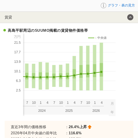
グラフ・表の見方
賃貸
高島平駅周辺のSUUMO掲載の賃貸物件価格帯
万円
：中央値
21.5
17.7
13.9
10.1
6.3
2.5
7
10
1
4
7
10
1
4
7
10
1
4
7
10
1
4
月
2023
2024
2025
2026
年
直近3年間の価格推移
：
26.4%上昇
2026年04月中央値の前年比
：
116.6%