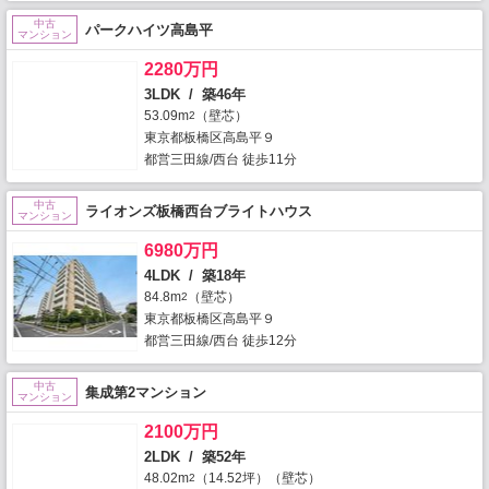
中古
パークハイツ高島平
マンション
2280万円
3LDK / 築46年
53.09m
（壁芯）
2
東京都板橋区高島平９
都営三田線/西台 徒歩11分
中古
ライオンズ板橋西台ブライトハウス
マンション
6980万円
4LDK / 築18年
84.8m
（壁芯）
2
東京都板橋区高島平９
都営三田線/西台 徒歩12分
中古
集成第2マンション
マンション
2100万円
2LDK / 築52年
48.02m
（14.52坪）（壁芯）
2