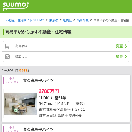
不動産・住宅サイト SUUMO
東京都
板橋区
高島平駅
高島平駅の不動産・住宅情報
高島平駅から探す不動産・住宅情報
変更
高島平駅
変更
指定なし
1〜30件目/
6978
件
中古
東久高島平ハイツ
マンション
2780万円
1LDK / 築51年
54.71m
（16.54坪）（壁芯）
2
東京都板橋区高島平８-27-11
都営三田線/高島平 徒歩4分
中古
東久高島平ハイツ
マンション