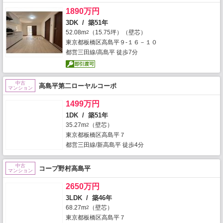
1890万円
3DK / 築51年
52.08m
（15.75坪）（壁芯）
2
東京都板橋区高島平９-１６－１０
都営三田線/高島平 徒歩7分
中古
高島平第二ローヤルコーポ
マンション
1499万円
1DK / 築51年
35.27m
（壁芯）
2
東京都板橋区高島平７
都営三田線/新高島平 徒歩4分
中古
コープ野村高島平
マンション
2650万円
3LDK / 築46年
68.27m
（壁芯）
2
東京都板橋区高島平７