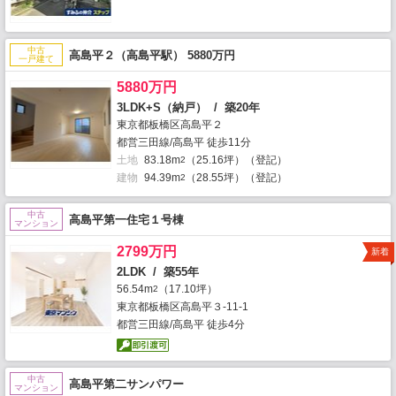
中古
高島平２（高島平駅） 5880万円
一戸建て
5880万円
3LDK+S（納戸） / 築20年
東京都板橋区高島平２
都営三田線/高島平 徒歩11分
土地
83.18m
（25.16坪）（登記）
2
建物
94.39m
（28.55坪）（登記）
2
中古
高島平第一住宅１号棟
マンション
2799万円
新着
2LDK / 築55年
56.54m
（17.10坪）
2
東京都板橋区高島平３-11-1
都営三田線/高島平 徒歩4分
中古
高島平第二サンパワー
マンション