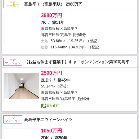
中古
高島平７（高島平駅） 2980万円
一戸建て
2980万円
7K / 築51年
東京都板橋区高島平７
都営三田線/高島平 徒歩5分
土地
63.66m
（19.25坪）（登記）
2
建物
115.44m
（34.92坪）（登記）
2
中古
【お盆も休まず営業中】キャニオンマンション第10高島平
マンション
2590万円
2LDK / 築45年
55.14m
（壁芯）
2
東京都板橋区高島平７
都営三田線/新高島平 徒歩3分
中古
高島平第二ウィーンハイツ
マンション
1050万円
2DK / 築50年