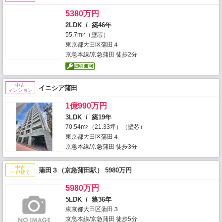
5380万円
2LDK / 築46年
55.7m
（壁芯）
2
東京都大田区蒲田４
京急本線/京急蒲田 徒歩2分
中古
イニシア蒲田
マンション
1億990万円
3LDK / 築19年
70.54m
（21.33坪）（壁芯）
2
東京都大田区蒲田４
京急本線/京急蒲田 徒歩3分
中古
蒲田３（京急蒲田駅） 5980万円
一戸建て
5980万円
5LDK / 築36年
東京都大田区蒲田３
京急本線/京急蒲田 徒歩5分