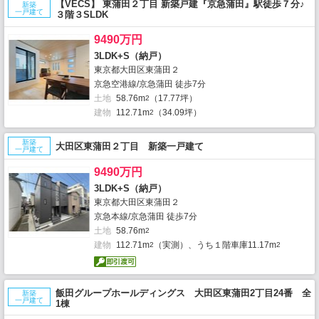
【VECS】 東蒲田２丁目 新築戸建『京急蒲田』駅徒歩７分♪
新築
一戸建て
３階３SLDK
9490万円
3LDK+S（納戸）
東京都大田区東蒲田２
京急空港線/京急蒲田 徒歩7分
土地
58.76m
（17.77坪）
2
建物
112.71m
（34.09坪）
2
新築
大田区東蒲田２丁目 新築一戸建て
一戸建て
9490万円
3LDK+S（納戸）
東京都大田区東蒲田２
京急本線/京急蒲田 徒歩7分
土地
58.76m
2
建物
112.71m
（実測）、うち１階車庫11.17m
2
2
飯田グループホールディングス 大田区東蒲田2丁目24番 全
新築
一戸建て
1棟