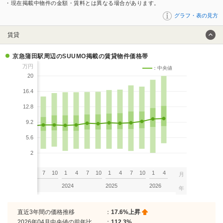
・現在掲載中物件の金額・賃料とは異なる場合があります。
グラフ・表の見方
賃貸
京急蒲田駅周辺のSUUMO掲載の賃貸物件価格帯
万円
：中央値
20
16.4
12.8
9.2
5.6
2
7
10
1
4
7
10
1
4
7
10
1
4
7
10
1
4
月
2023
2024
2025
2026
年
直近3年間の価格推移
：
17.6%上昇
2026年04月中央値の前年比
：
112.3%