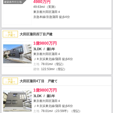
4980万円
建築条件付土地
49.63m
（実測）
2
東京都大田区蒲田４
京急本線/京急蒲田 徒歩4分
中古
大田区蒲田四丁目戸建
一戸建て
1億9800万円
3LDK / 築1年
東京都大田区蒲田４
ＪＲ京浜東北線/蒲田 徒歩6分
土地
78.01m
（登記）
2
建物
122.53m
（登記）
2
中古
大田区蒲田4丁目 戸建て
一戸建て
1億9800万円
3LDK / 築1年
東京都大田区蒲田４
ＪＲ京浜東北線/蒲田 徒歩6分
土地
78.01m
（23.59坪）（登記）
2