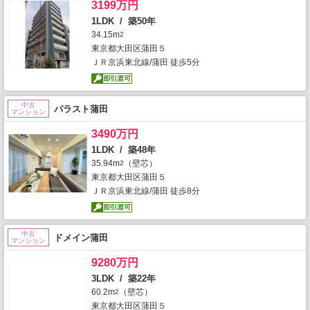
3199万円
1LDK / 築50年
34.15m
2
東京都大田区蒲田５
ＪＲ京浜東北線/蒲田 徒歩5分
中古
パラスト蒲田
マンション
3490万円
1LDK / 築48年
35.94m
（壁芯）
2
東京都大田区蒲田５
ＪＲ京浜東北線/蒲田 徒歩8分
中古
ドメイン蒲田
マンション
9280万円
3LDK / 築22年
60.2m
（壁芯）
2
東京都大田区蒲田５