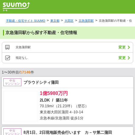
不動産・住宅サイト SUUMO
東京都
大田区
京急蒲田駅
京急蒲田駅の不動産・住宅
京急蒲田駅から探す不動産・住宅情報
変更
京急蒲田駅
変更
指定なし
1〜30件目/
17146
件
中古
プラウドシティ蒲田
マンション
1億5980万円
2LDK / 築11年
70.19m
（21.23坪）（壁芯）
2
東京都大田区蒲田４-10-14
京急本線/京急蒲田 徒歩1分
中古
8月1日、2日現地販売会行います カ－サ第二蒲田
マンション