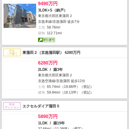
9490万円
3LDK+S（納戸）
東京都大田区東蒲田２
京急本線/京急蒲田 徒歩7分
土地
58.76m
2
建物
112.71m
2
中古
東蒲田２（京急蒲田駅） 6280万円
一戸建て
6280万円
2LDK / 築3年
東京都大田区東蒲田２
京急空港線/京急蒲田 徒歩12分
土地
65.74m
（19.88坪）（登記）
2
建物
59.94m
（18.13坪）（登記）
2
中古
エクセルダイア蒲田５
マンション
5890万円
1LDK / 築19年
37.66m
（11.39坪）（壁芯）
2