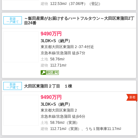
建物
122.53m
（37.06坪）（登記）
2
～飯田産業がお届けするハートフルタウン～大田区東蒲田2丁
新築
一戸建て
目24番
9490万円
3LDK+S（納戸）
東京都大田区東蒲田２-37-4付近
京急本線/京急蒲田 徒歩7分
土地
58.76m
2
建物
112.71m
2
新築
大田区東蒲田２丁目 １棟
一戸建て
9490万円
新着
3LDK+S（納戸）
東京都大田区東蒲田２
京急本線/京急蒲田 徒歩6分
土地
58.76m
（実測）
2
建物
112.71m
（実測）、うち１階車庫11.17m
2
2