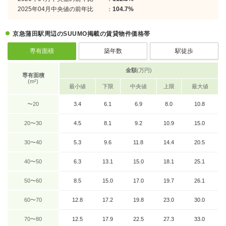
2025年04月中央値の前年比
：
104.7%
京急蒲田駅周辺のSUUMO掲載の賃貸物件価格帯
専有面積
築年数
駅徒歩
金額
(万円)
専有面積
(m²)
最小値
下限
中央値
上限
最大値
〜20
3.4
6.1
6.9
8.0
10.8
20〜30
4.5
8.1
9.2
10.9
15.0
30〜40
5.3
9.6
11.8
14.4
20.5
40〜50
6.3
13.1
15.0
18.1
25.1
50〜60
8.5
15.0
17.0
19.7
26.1
60〜70
12.8
17.2
19.8
23.0
30.0
70〜80
12.5
17.9
22.5
27.3
33.0