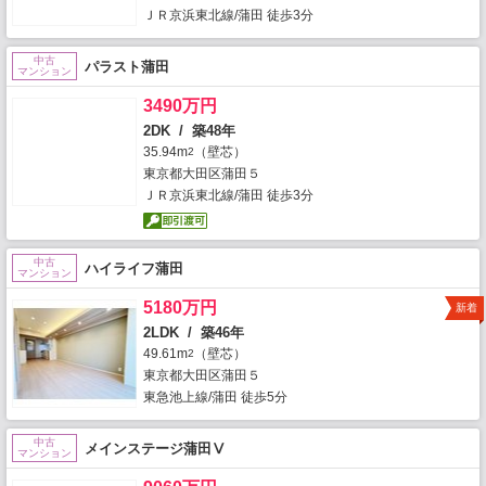
ＪＲ京浜東北線/蒲田 徒歩3分
中古
パラスト蒲田
マンション
3490万円
2DK / 築48年
35.94m
（壁芯）
2
東京都大田区蒲田５
ＪＲ京浜東北線/蒲田 徒歩3分
中古
ハイライフ蒲田
マンション
5180万円
新着
2LDK / 築46年
49.61m
（壁芯）
2
東京都大田区蒲田５
東急池上線/蒲田 徒歩5分
中古
メインステージ蒲田Ⅴ
マンション