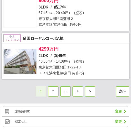
9060万円
3LDK / 築17年
67.45m
（20.40坪）（壁芯）
2
東京都大田区南蒲田２
京急本線/京急蒲田 徒歩6分
中古
蒲田ローヤルコーポA棟
マンション
4299万円
2LDK / 築49年
46.56m
（14.08坪）（壁芯）
2
東京都大田区蒲田１-22-18
ＪＲ京浜東北線/蒲田 徒歩7分
次へ
1
2
3
4
5
変更
京急蒲田駅
変更
指定なし