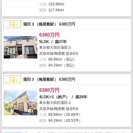
土地
193.98m
2
建物
117.44m
2
中古
蒲田３（梅屋敷駅） 6380万円
一戸建て
6380万円
5LDK / 築27年
東京都大田区蒲田３
京急本線/梅屋敷 徒歩6分
土地
88.89m
（登記）
2
建物
94.29m
（登記）
2
中古
蒲田３（梅屋敷駅） 6380万円
一戸建て
6380万円
4LDK+S（納戸） / 築28年
東京都大田区蒲田３
京急本線/梅屋敷 徒歩6分
土地
88.89m
（26.88坪）
2
建物
94.29m
（28.52坪）
2