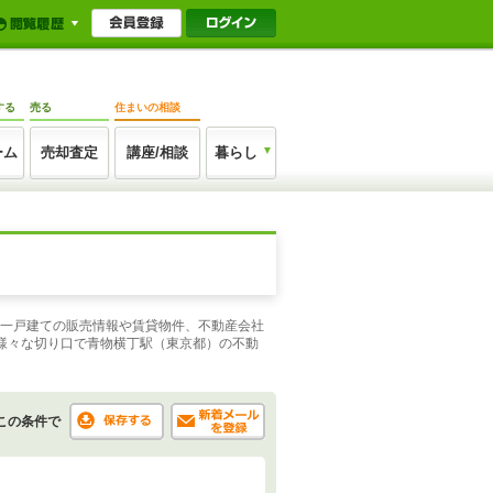
する
売る
住まいの相談
ーム
売却査定
講座/相談
暮らし
や一戸建ての販売情報や賃貸物件、不動産会社
様々な切り口で青物横丁駅（東京都）の不動
この条件で