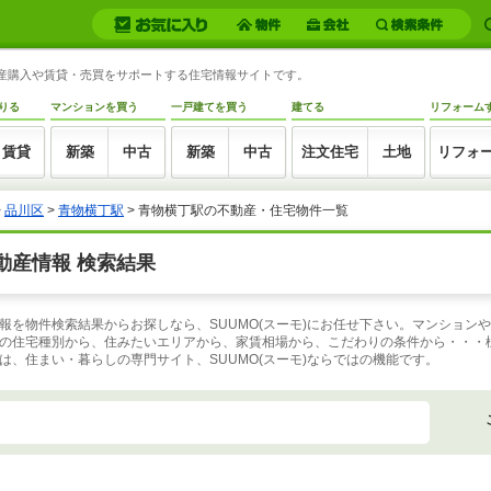
動産購入や賃貸・売買をサポートする住宅情報サイトです。
りる
マンションを買う
一戸建てを買う
建てる
リフォーム
賃貸
新築
中古
新築
中古
注文住宅
土地
リフォ
>
品川区
>
青物横丁駅
>
青物横丁駅の不動産・住宅物件一覧
動産情報 検索結果
報を物件検索結果からお探しなら、SUUMO(スーモ)にお任せ下さい。マンション
の住宅種別から、住みたいエリアから、家賃相場から、こだわりの条件から・・・
、住まい・暮らしの専門サイト、SUUMO(スーモ)ならではの機能です。