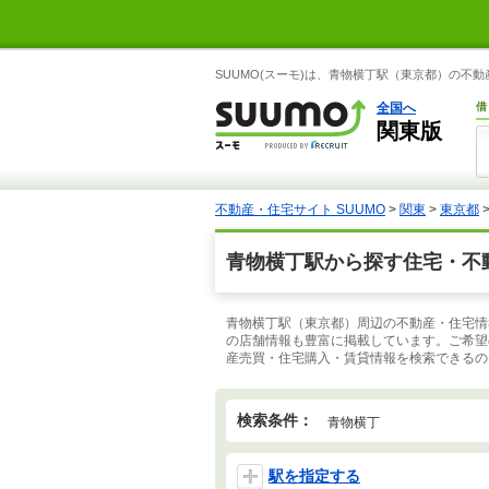
SUUMO(スーモ)は、青物横丁駅（東京都）の不
全国へ
借
関東版
不動産・住宅サイト SUUMO
>
関東
>
東京都
青物横丁駅から探す住宅・不
青物横丁駅（東京都）周辺の不動産・住宅情
の店舗情報も豊富に掲載しています。ご希望
産売買・住宅購入・賃貸情報を検索できるのは
検索条件：
青物横丁
駅を指定する