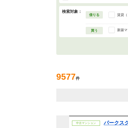
検索対象：
借りる
賃貸（
新築マ
買う
9577
件
パークス
中古マンション