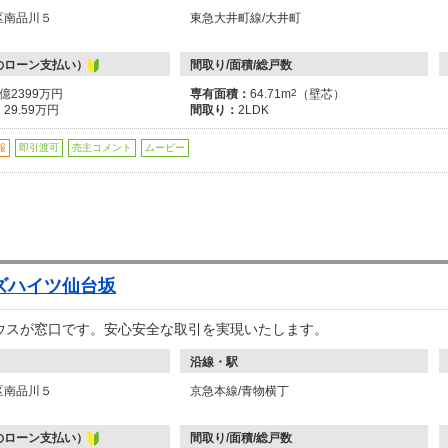
区南品川５
東急大井町線/大井町
のローン支払い）
間取り/面積/総戸数
1億2399万円
専有面積：
64.71m
2
（壁芯）
：
29.59万円
間取り：
2LDK
報
即引渡可
売主コメント
ムービー
ズハイツ仙台坂
ウスが窓口です。安心安全な取引を実現いたします。
沿線・駅
区南品川５
京急本線/青物横丁
のローン支払い）
間取り/面積/総戸数