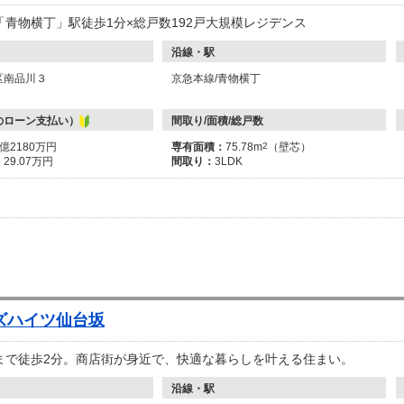
「青物横丁」駅徒歩1分×総戸数192戸大規模レジデンス
沿線・駅
区南品川３
京急本線/青物横丁
のローン支払い）
間取り/面積/総戸数
1億2180万円
専有面積：
75.78m
2
（壁芯）
：
29.07万円
間取り：
3LDK
ズハイツ仙台坂
まで徒歩2分。商店街が身近で、快適な暮らしを叶える住まい。
沿線・駅