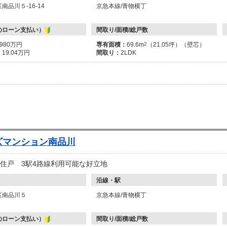
南品川５-16-14
京急本線/青物横丁
のローン支払い）
間取り/面積/総戸数
7980万円
専有面積：
69.6m
2
（21.05坪）（壁芯）
：
19.04万円
間取り：
2LDK
ズマンション南品川
き住戸 3駅4路線利用可能な好立地
沿線・駅
区南品川５
京急本線/青物横丁
のローン支払い）
間取り/面積/総戸数