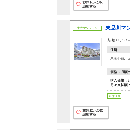
東品川マ
中古マンション
新規リノベ
住所
東京都品川区
価格（月額
購入価格：
月々支払額
即引渡可