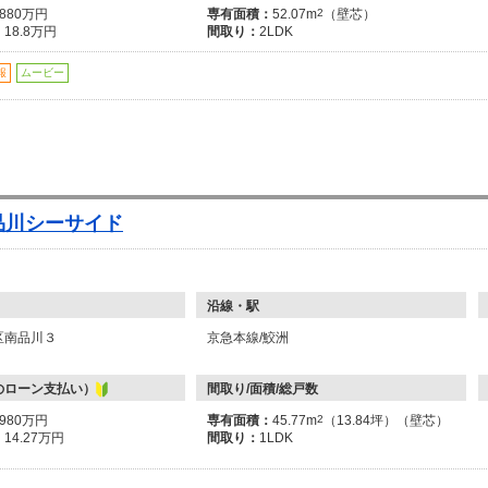
7880万円
専有面積：
52.07m
2
（壁芯）
：
18.8万円
間取り：
2LDK
報
ムービー
品川シーサイド
沿線・駅
区南品川３
京急本線/鮫洲
のローン支払い）
間取り/面積/総戸数
5980万円
専有面積：
45.77m
2
（13.84坪）（壁芯）
：
14.27万円
間取り：
1LDK