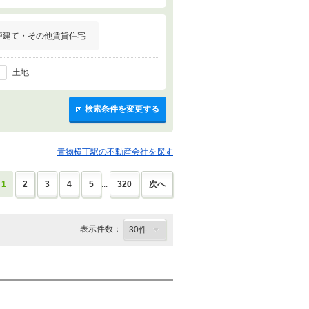
戸建て・その他賃貸住宅
土地
検索条件を変更する
青物横丁駅の不動産会社を探す
1
2
3
4
5
...
320
次へ
表示件数：