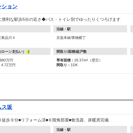
ンション
に便利な駅歩5分の近さ◆バス・トイレ別でゆったりくつろげます
沿線・駅
区東品川４
京急本線/青物横丁
のローン支払い）
間取り/面積/総戸数
1980万円
専有面積：
26.37m
2
（壁芯）
：
4.72万円
間取り：
1DK
ムス坂
り徒歩９分■リフォーム済■６階角部屋■食洗器、床暖房完備
沿線・駅