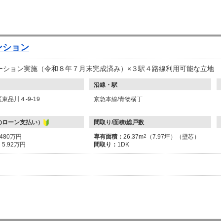
ンション
ーション実施（令和８年７月末完成済み）×３駅４路線利用可能な立地
沿線・駅
東品川４-9-19
京急本線/青物横丁
のローン支払い）
間取り/面積/総戸数
2480万円
専有面積：
26.37m
2
（7.97坪）（壁芯）
：
5.92万円
間取り：
1DK