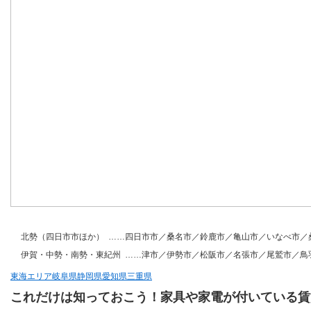
北勢（四日市市ほか） ……
四日市市／桑名市／鈴鹿市／亀山市／いなべ市／
伊賀・中勢・南勢・東紀州 ……
津市／伊勢市／松阪市／名張市／尾鷲市／鳥
東海エリア
岐阜県
静岡県
愛知県
三重県
これだけは知っておこう！家具や家電が付いている賃