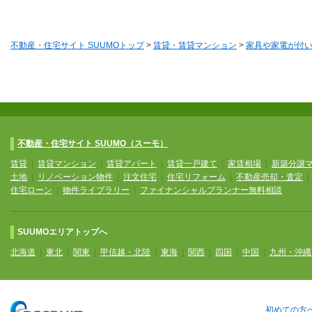
不動産・住宅サイト SUUMOトップ
>
賃貸・賃貸マンション
>
家具や家電が付い
不動産・住宅サイト SUUMO（スーモ）
賃貸
|
賃貸マンション
|
賃貸アパート
|
賃貸一戸建て
|
家賃相場
|
新築分譲
土地
|
リノベーション物件
|
注文住宅
|
住宅リフォーム
|
不動産売却・査定
住宅ローン
|
物件ライブラリー
|
ファイナンシャルプランナー無料相談
SUUMOエリアトップへ
北海道
|
東北
|
関東
|
甲信越・北陸
|
東海
|
関西
|
四国
|
中国
|
九州・沖縄
初めての方