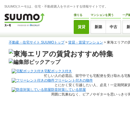
SUUMO(スーモ)は、住宅・不動産購入をサポートする情報サイトです。
借りる
マンションを買う
一戸
賃貸
新築
中古
不動産・住宅サイト SUUMOトップ
>
賃貸・賃貸マンション
> 東海エリアの
宅配ボックス付き
忙しい人の必需品。留守中でも宅配便を受け取れる宅
フリーレント付きの物件
とにかく安く引越したい人、必見！一定期間家賃
防音対策している部屋
周囲に気兼ねなく、ピアノやギターを思いっきり