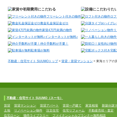
フリーレント付きの物件
ロフ
敷金礼金保証金ゼロ
家賃4万円未満の物件
リ
インターネットが無料♪
仲介手数料が不要！
駐車場が無料
宅配
不動産・住宅サイト SUUMOトップ
>
賃貸・賃貸マンション
> 東海エリアの
不動産・住宅サイト SUUMO（スーモ）
賃貸
|
賃貸マンション
|
賃貸アパート
|
賃貸一戸建て
|
家賃相場
|
新築分譲
土地
|
リノベーション物件
|
注文住宅
|
住宅リフォーム
|
不動産売却・査定
住宅ローン
|
物件ライブラリー
|
ファイナンシャルプランナー無料相談