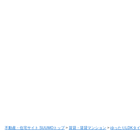
不動産・住宅サイト SUUMOトップ
>
賃貸・賃貸マンション
>
ゆったりLDKタ