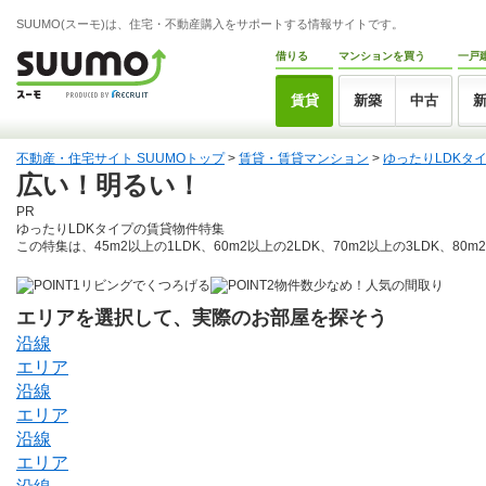
SUUMO(スーモ)は、住宅・不動産購入をサポートする情報サイトです。
借りる
マンションを買う
一戸
賃貸
新築
中古
不動産・住宅サイト SUUMOトップ
>
賃貸・賃貸マンション
>
ゆったりLDKタ
広い！明るい！
PR
ゆったりLDKタイプの賃貸物件特集
この特集は、45m2以上の1LDK、60m2以上の2LDK、70m2以上の3LDK、8
リビングでくつろげる
物件数少なめ！人気の間取り
エリアを選択して、実際のお部屋を探そう
沿線
エリア
沿線
エリア
沿線
エリア