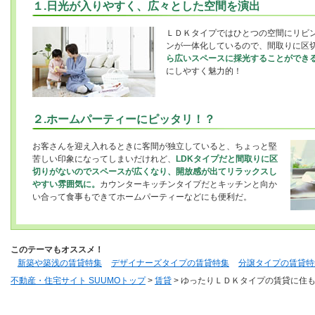
１.日光が入りやすく、広々とした空間を演出
ＬＤＫタイプではひとつの空間にリビ
ンが一体化しているので、間取りに区
ら広いスペースに採光することができ
にしやすく魅力的！
２.ホームパーティーにピッタリ！？
お客さんを迎え入れるときに客間が独立していると、ちょっと堅
苦しい印象になってしまいだけれど、
LDKタイプだと間取りに区
切りがないのでスペースが広くなり、開放感が出てリラックスし
やすい雰囲気に。
カウンターキッチンタイプだとキッチンと向か
い合って食事もできてホームパーティーなどにも便利だ。
このテーマもオススメ！
新築や築浅の賃貸特集
デザイナーズタイプの賃貸特集
分譲タイプの賃貸特
不動産・住宅サイト SUUMOトップ
>
賃貸
> ゆったりＬＤＫタイプの賃貸に住