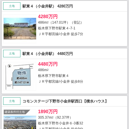
駅東４（小金井駅） 4280万円
土地
4280万円
486m
（147.01坪）（登記）
2
栃木県下野市駅東４-7-1
ＪＲ宇都宮線/小金井 徒歩7分
駅東４（小金井駅） 4480万円
土地
4480万円
486m
2
栃木県下野市駅東４
ＪＲ宇都宮線/小金井 徒歩8分
コモンステージ下野市小金井駅西口【積水ハウス】
土地
1890万円
建築条件付土地
305.37m
（92.37坪）
2
栃木県下野市小金井６-3番32
ＪＲ宇都宮線/小金井 徒歩9分