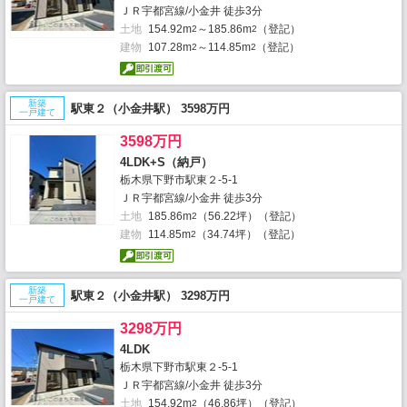
ＪＲ宇都宮線/小金井 徒歩3分
土地
154.92m
～185.86m
（登記）
2
2
建物
107.28m
～114.85m
（登記）
2
2
新築
駅東２（小金井駅） 3598万円
一戸建て
3598万円
4LDK+S（納戸）
栃木県下野市駅東２-5-1
ＪＲ宇都宮線/小金井 徒歩3分
土地
185.86m
（56.22坪）（登記）
2
建物
114.85m
（34.74坪）（登記）
2
新築
駅東２（小金井駅） 3298万円
一戸建て
3298万円
4LDK
栃木県下野市駅東２-5-1
ＪＲ宇都宮線/小金井 徒歩3分
土地
154.92m
（46.86坪）（登記）
2