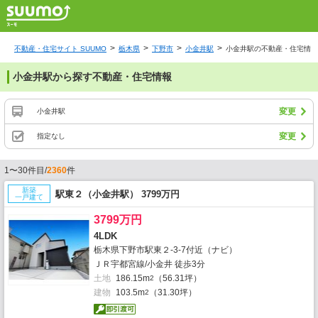
不動産・住宅サイト SUUMO
栃木県
下野市
小金井駅
小金井駅の不動産・住宅情報
小金井駅から探す不動産・住宅情報
変更
小金井駅
変更
指定なし
1〜30件目/
2360
件
新築
駅東２（小金井駅） 3799万円
一戸建て
3799万円
4LDK
栃木県下野市駅東２-3-7付近（ナビ）
ＪＲ宇都宮線/小金井 徒歩3分
土地
186.15m
（56.31坪）
2
建物
103.5m
（31.30坪）
2