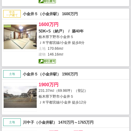
中古
小金井５（小金井駅） 1600万円
一戸建て
1600万円
5DK+S（納戸） / 築40年
栃木県下野市小金井５
ＪＲ宇都宮線/小金井 徒歩8分
土地
170.66m
2
建物
146.16m
2
小金井５（小金井駅） 1900万円
土地
1900万円
231.37m
（69.98坪）（登記）
2
栃木県下野市小金井５
ＪＲ宇都宮線/小金井 徒歩12分
川中子（小金井駅） 1470万円～1765万円
土地