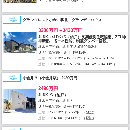
新築
グランクレスト小金井駅北 グランディハウス
一戸建て
3380万円～3430万円
4LDK～4LDK+S（納戸）長期優良住宅認定。ZEH水
準断熱・省エネ性能。制震ダンパー搭載。
栃木県下野市小金井字結城道90番3外
ＪＲ宇都宮線/小金井 徒歩12分
土地
195.35m
～195.56m
（59.09坪～59.15坪）
2
2
建物
112.89m
～115.17m
（34.14坪～34.83坪）
2
2
新築
小金井３（小金井駅） 2490万円
一戸建て
2490万円
4LDK+S（納戸）
栃木県下野市小金井３
ＪＲ宇都宮線/小金井 徒歩13分
土地
172.65m
（52.22坪）（登記）
2
建物
112.61m
（34.06坪）（登記）
2