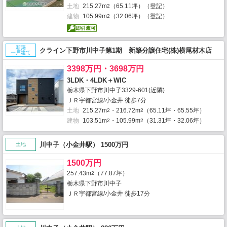
土地
215.27m
（65.11坪）（登記）
2
建物
105.99m
（32.06坪）（登記）
2
新築
クライン下野市川中子第1期 新築分譲住宅(株)横尾材木店
一戸建て
3398万円・3698万円
3LDK・4LDK＋WIC
栃木県下野市川中子3329-601(近隣)
ＪＲ宇都宮線/小金井 徒歩7分
土地
215.27m
・216.72m
（65.11坪・65.55坪）
2
2
建物
103.51m
・105.99m
（31.31坪・32.06坪）
2
2
川中子（小金井駅） 1500万円
土地
1500万円
257.43m
（77.87坪）
2
栃木県下野市川中子
ＪＲ宇都宮線/小金井 徒歩17分