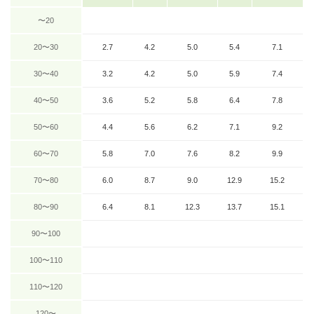
〜20
20〜30
2.7
4.2
5.0
5.4
7.1
30〜40
3.2
4.2
5.0
5.9
7.4
40〜50
3.6
5.2
5.8
6.4
7.8
50〜60
4.4
5.6
6.2
7.1
9.2
60〜70
5.8
7.0
7.6
8.2
9.9
70〜80
6.0
8.7
9.0
12.9
15.2
80〜90
6.4
8.1
12.3
13.7
15.1
90〜100
100〜110
110〜120
120〜