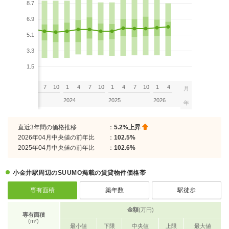
8.7
6.9
5.1
3.3
1.5
7
10
1
4
7
10
1
4
7
10
1
4
7
10
1
4
月
2023
2024
2025
2026
年
直近3年間の価格推移
：
5.2%上昇
2026年04月中央値の前年比
：
102.5%
2025年04月中央値の前年比
：
102.6%
小金井駅周辺のSUUMO掲載の賃貸物件価格帯
専有面積
築年数
駅徒歩
金額
(万円)
専有面積
(m²)
最小値
下限
中央値
上限
最大値