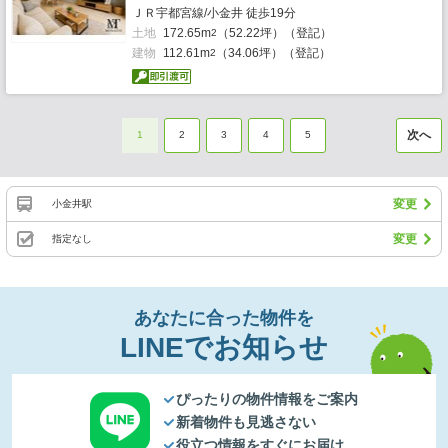
ＪＲ宇都宮線/小金井 徒歩19分
土地
172.65m
（52.22坪）（登記）
2
建物
112.61m
（34.06坪）（登記）
2
次へ
1
2
3
4
5
変更
小金井駅
変更
指定なし
あなたに合った物件を
LINEでお知らせ
ぴったりの物件情報をご案内
新着物件も見逃さない
役立つ情報をすぐにお届け