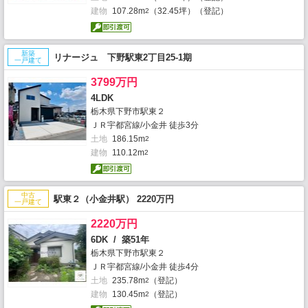
建物
107.28m
（32.45坪）（登記）
2
新築
リナージュ 下野駅東2丁目25-1期
一戸建て
3799万円
4LDK
栃木県下野市駅東２
ＪＲ宇都宮線/小金井 徒歩3分
土地
186.15m
2
建物
110.12m
2
中古
駅東２（小金井駅） 2220万円
一戸建て
2220万円
6DK / 築51年
栃木県下野市駅東２
ＪＲ宇都宮線/小金井 徒歩4分
土地
235.78m
（登記）
2
建物
130.45m
（登記）
2