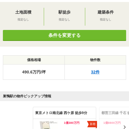
土地面積
駅徒歩
建築条件
指定なし
指定なし
指定なし
条件を変更する
価格相場
物件数
490.6万円/坪
32件
巣鴨駅の物件ピックアップ情報
東京メトロ南北線 西ケ原 徒歩9分
都営三田線 千石 
1億380万円
1億8800万円
新着