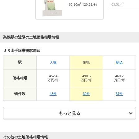
2
2
66.16m
（20.01坪）
63.51m
巣鴨駅の近隣の土地価格相場情報
ＪＲ山手線巣鴨駅周辺
駅
大塚
巣鴨
駒込
452.4
490.6
460.2
価格相場
万円/坪
万円/坪
万円/坪
物件数
43件
32件
37件
もっと見る
その他の土地価格相場情報