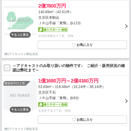
2億7800万円
140.89m²（42.61坪）
文京区本駒込
ＪＲ山手線「巣鴨」歩12分
文京区本駒込２丁目 売地
(株)アドキャスト駒込支店
～アドキャストのみ取り扱いの物件です♪ ご紹介・販売状況の確
認は弊社まで～
1億1680万円～2億4160万円
建築条件付土地
53.69m²～119.48m²（16.24坪～36.14坪）
文京区千石
ＪＲ山手線「巣鴨」歩9分
文京区千石３丁目 売地
(株)アドキャスト駒込支店