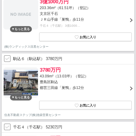
3億1000万円
203.36m²（61.51坪）（登記）
文京区千石
ＪＲ山手線「巣鴨」歩11分
千石４（千石駅） 3億1000…
(株)ランディックス目黒センター
駒込６（駒込駅） 3780万円
3780万円
43.09m²（13.03坪）（登記）
豊島区駒込
都営三田線「巣鴨」歩12分
住友不動産ステップ(株)池袋営業センター
千石４（千石駅） 5230万円