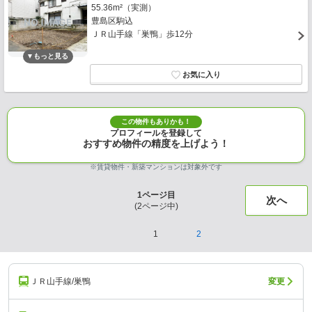
55.36m²（実測）
豊島区駒込
ＪＲ山手線「巣鴨」歩12分
この物件もありかも！
プロフィールを登録して
おすすめ物件の精度を上げよう！
※賃貸物件・新築マンションは対象外です
1
ページ目
次へ
(
2
ページ中)
1
2
ＪＲ山手線/巣鴨
変更