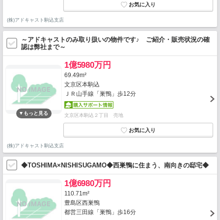
(株)アドキャスト駒込支店
～アドキャストのみ取り扱いの物件です♪ ご紹介・販売状況の確
認は弊社まで～
1億5980万円
69.49m²
文京区本駒込
ＪＲ山手線「巣鴨」歩12分
文京区本駒込２丁目 売地
(株)アドキャスト駒込支店
◆TOSHIMA×NISHISUGAMO◆西巣鴨に住まう、南向きの邸宅◆
1億6980万円
110.71m²
豊島区西巣鴨
都営三田線「巣鴨」歩16分