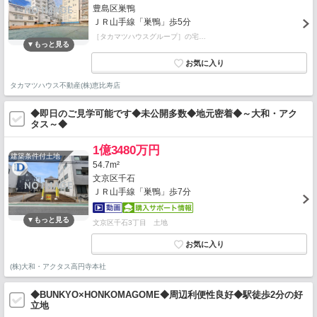
豊島区巣鴨
ＪＲ山手線「巣鴨」歩5分
［タカマツハウスグループ］の宅…
タカマツハウス不動産(株)恵比寿店
◆即日のご見学可能です◆未公開多数◆地元密着◆～大和・アク
タス～◆
1億3480万円
建築条件付土地
54.7m²
文京区千石
ＪＲ山手線「巣鴨」歩7分
文京区千石3丁目 土地
(株)大和・アクタス高円寺本社
◆BUNKYO×HONKOMAGOME◆周辺利便性良好◆駅徒歩2分の好
立地