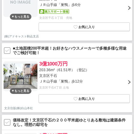
ＪＲ山手線「巣鴨」歩6分
文京区千石３丁目 売地
(株)アドキャスト駒込支店
■土地面積200平米超！お好きなハウスメーカーで多種多様な用途
でご検討可能！
3億1000万円
203.36m²（61.51坪）（登記）
文京区千石
ＪＲ山手線「巣鴨」歩12分
文京区千石4丁目 土地
文京住販(株)白山本社
価格改定！文京区千石の２００平米超ゆとりある敷地は建築条件
なし。理想の邸宅を