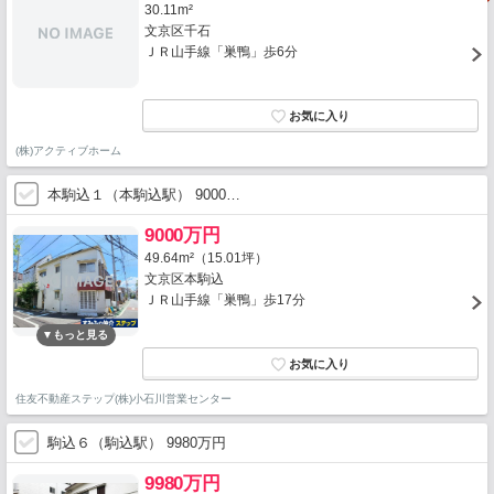
30.11m²
文京区千石
ＪＲ山手線「巣鴨」歩6分
(株)アクティブホーム
本駒込１（本駒込駅） 9000…
9000万円
49.64m²（15.01坪）
文京区本駒込
ＪＲ山手線「巣鴨」歩17分
住友不動産ステップ(株)小石川営業センター
駒込６（駒込駅） 9980万円
9980万円