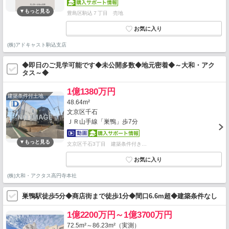
豊島区駒込７丁目 売地
(株)アドキャスト駒込支店
◆即日のご見学可能です◆未公開多数◆地元密着◆～大和・アク
タス～◆
1億1380万円
建築条件付土地
48.64m²
文京区千石
ＪＲ山手線「巣鴨」歩7分
文京区千石3丁目 建築条件付き…
(株)大和・アクタス高円寺本社
巣鴨駅徒歩5分◆商店街まで徒歩1分◆間口6.6m超◆建築条件なし
1億2200万円～1億3700万円
72.5m²～86.23m²（実測）