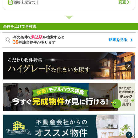
価格未定含む｜
変更
条件を広げて再検索
今の条件で
駒込駅
を検索すると
結果を見る
39
件該当物件があります