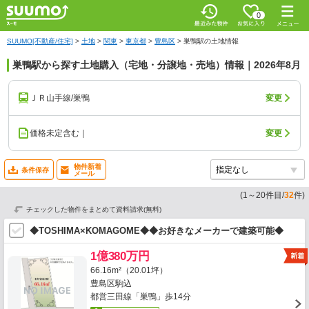
0
SUUMO[不動産/住宅]
>
土地
>
関東
>
東京都
>
豊島区
>
巣鴨駅の土地情報
巣鴨駅から探す土地購入（宅地・分譲地・売地）情報｜2026年8月
ＪＲ山手線/巣鴨
変更
価格未定含む｜
変更
物件新着
条件保存
メール
(
1
～
20
件目/
32
件)
チェックした物件をまとめて資料請求(無料)
◆TOSHIMA×KOMAGOME◆◆お好きなメーカーで建築可能◆
1億380万円
66.16m²（20.01坪）
豊島区駒込
都営三田線「巣鴨」歩14分