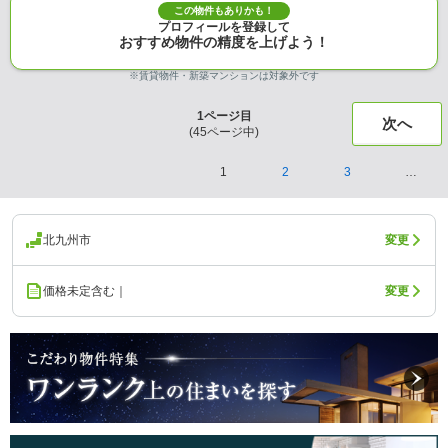
この物件もありかも！
プロフィールを登録して
おすすめ物件の精度を上げよう！
※賃貸物件・新築マンションは対象外です
1
ページ目
次へ
(
45
ページ中)
1
2
3
…
北九州市
変更
価格未定含む｜
変更