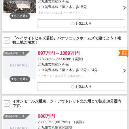
北九州市若松区今光
ＪＲ筑豊本線「藤ノ木」歩15分
【セキスイハイム】ベイサイドヒ…
『ベイサイドヒルズ若松』パナソニックホームズで建てよう！複
数土地ご用意！
897万円～1069万円
建築条件付土地
178.24m²～233.62m²（実測）
北九州市若松区今光
ＪＲ筑豊本線「藤ノ木」歩12分～14分
ベイサイドヒルズ若松（建築条件…
イオンモール八幡東、ジ・アウトレット北九州まで徒歩10分圏内
です。
900万円
建築条件付土地
293.53m²（88.79坪）（実測）
北九州市八幡東区諏訪