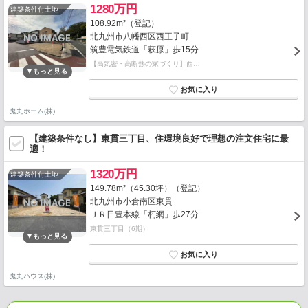
1280万円
建築条件付土地
108.92m²（登記）
北九州市八幡西区西王子町
筑豊電気鉄道「萩原」歩15分
【高気密・高断熱の家づくり】西…
鬼丸ホーム(株)
【建築条件なし】東貫三丁目、住環境良好で理想の注文住宅に最
適！
1320万円
建築条件付土地
149.78m²（45.30坪）（登記）
北九州市小倉南区東貫
ＪＲ日豊本線「朽網」歩27分
東貫三丁目（6期）
鬼丸ハウス(株)