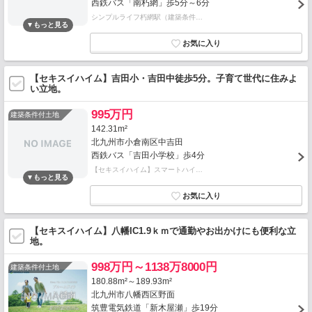
西鉄バス「南朽網」歩5分～6分
シンプルライフ朽網駅（建築条件…
【セキスイハイム】吉田小・吉田中徒歩5分。子育て世代に住みよ
い立地。
995万円
建築条件付土地
142.31m²
北九州市小倉南区中吉田
西鉄バス「吉田小学校」歩4分
【セキスイハイム】スマートハイ…
【セキスイハイム】八幡IC1.9ｋｍで通勤やお出かけにも便利な立
地。
998万円～1138万8000円
建築条件付土地
180.88m²～189.93m²
北九州市八幡西区野面
筑豊電気鉄道「新木屋瀬」歩19分