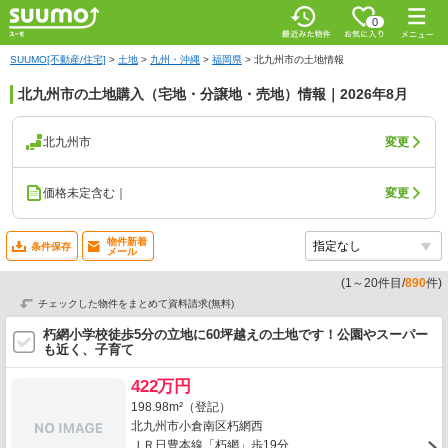
0
SUUMO[不動産/住宅]
>
土地
>
九州・沖縄
>
福岡県
>
北九州市の土地情報
北九州市の土地購入（宅地・分譲地・売地）情報｜2026年8月
北九州市
変更
価格未定含む｜
変更
物件新着
条件保存
メール
(
1
～
20
件目/
890
件)
チェックした物件をまとめて資料請求(無料)
朽網小学校徒歩5分の立地に60坪越えの土地です！公園やスーパー
も近く、子育て
422万円
198.98m²（登記）
北九州市小倉南区朽網西
ＪＲ日豊本線「朽網」歩19分