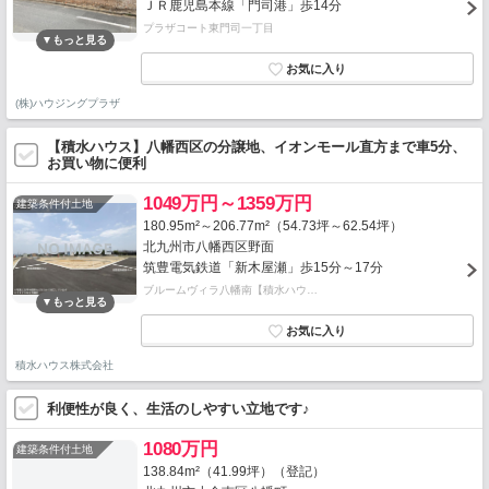
ＪＲ鹿児島本線「門司港」歩14分
プラザコート東門司一丁目
(株)ハウジングプラザ
【積水ハウス】八幡西区の分譲地、イオンモール直方まで車5分、
お買い物に便利
1049万円～1359万円
建築条件付土地
180.95m²～206.77m²（54.73坪～62.54坪）
北九州市八幡西区野面
筑豊電気鉄道「新木屋瀬」歩15分～17分
ブルームヴィラ八幡南【積水ハウ…
積水ハウス株式会社
利便性が良く、生活のしやすい立地です♪
1080万円
建築条件付土地
138.84m²（41.99坪）（登記）