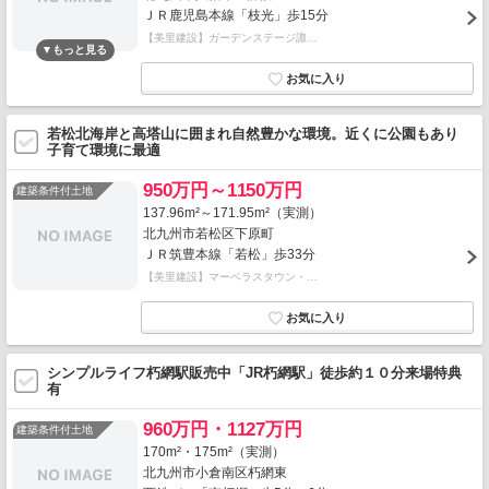
ＪＲ鹿児島本線「枝光」歩15分
【美里建設】ガーデンステージ諏…
若松北海岸と高塔山に囲まれ自然豊かな環境。近くに公園もあり
子育て環境に最適
950万円～1150万円
建築条件付土地
137.96m²～171.95m²（実測）
北九州市若松区下原町
ＪＲ筑豊本線「若松」歩33分
【美里建設】マーベラスタウン・…
シンプルライフ朽網駅販売中「JR朽網駅」徒歩約１０分来場特典
有
960万円・1127万円
建築条件付土地
170m²・175m²（実測）
北九州市小倉南区朽網東