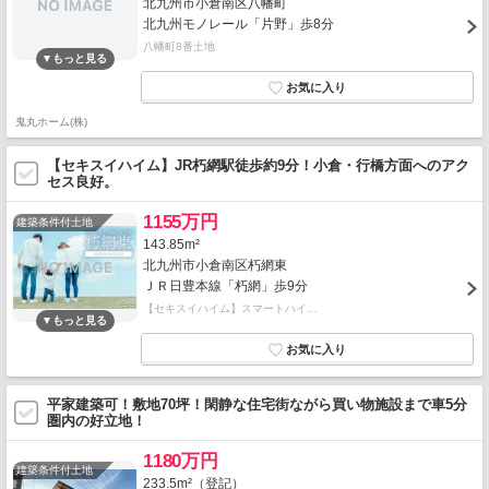
北九州市小倉南区八幡町
北九州モノレール「片野」歩8分
八幡町8番土地
鬼丸ホーム(株)
【セキスイハイム】JR朽網駅徒歩約9分！小倉・行橋方面へのアク
セス良好。
1155万円
建築条件付土地
143.85m²
北九州市小倉南区朽網東
ＪＲ日豊本線「朽網」歩9分
【セキスイハイム】スマートハイ…
平家建築可！敷地70坪！閑静な住宅街ながら買い物施設まで車5分
圏内の好立地！
1180万円
建築条件付土地
233.5m²（登記）