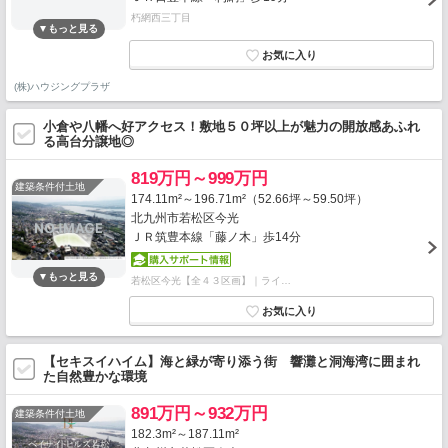
朽網西三丁目
(株)ハウジングプラザ
小倉や八幡へ好アクセス！敷地５０坪以上が魅力の開放感あふれ
る高台分譲地◎
819万円～999万円
建築条件付土地
174.11m²～196.71m²（52.66坪～59.50坪）
北九州市若松区今光
ＪＲ筑豊本線「藤ノ木」歩14分
若松区今光【全４３区画】｜ライ…
【セキスイハイム】海と緑が寄り添う街 響灘と洞海湾に囲まれ
た自然豊かな環境
891万円～932万円
建築条件付土地
182.3m²～187.11m²