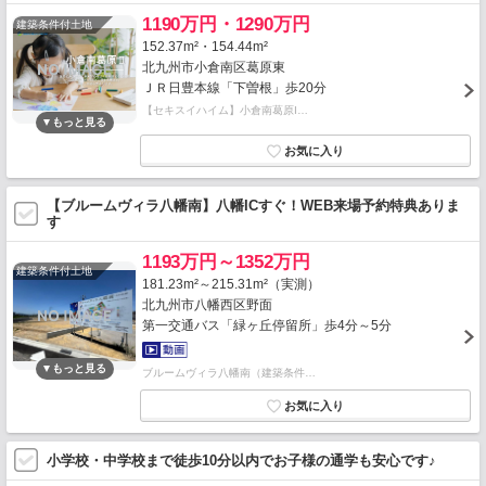
1190万円・1290万円
建築条件付土地
152.37m²・154.44m²
北九州市小倉南区葛原東
ＪＲ日豊本線「下曽根」歩20分
【セキスイハイム】小倉南葛原I…
【ブルームヴィラ八幡南】八幡ICすぐ！WEB来場予約特典ありま
す
1193万円～1352万円
建築条件付土地
181.23m²～215.31m²（実測）
北九州市八幡西区野面
第一交通バス「緑ヶ丘停留所」歩4分～5分
ブルームヴィラ八幡南（建築条件…
小学校・中学校まで徒歩10分以内でお子様の通学も安心です♪