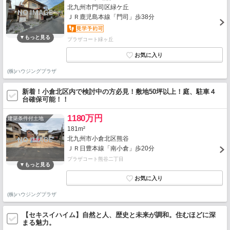
北九州市門司区緑ケ丘
ＪＲ鹿児島本線「門司」歩38分
プラザコート緑ヶ丘
(株)ハウジングプラザ
新着！小倉北区内で検討中の方必見！敷地50坪以上！庭、駐車４
台確保可能！！
1180万円
建築条件付土地
181m²
北九州市小倉北区熊谷
ＪＲ日豊本線「南小倉」歩20分
プラザコート熊谷二丁目
(株)ハウジングプラザ
【セキスイハイム】自然と人、歴史と未来が調和。住むほどに深
まる魅力。