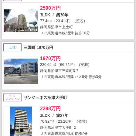
2590万円
3LDK / 築30年
77.4m
（23.41坪）（壁芯）
2
静岡県沼津市上土町
ＪＲ東海道本線/沼津 徒歩10分
三園町 1970万円
土地
1970万円
220.65m
（66.74坪）（実測）
2
静岡県沼津市三園町3-7
ＪＲ東海道本線/沼津 バス8分 停歩3分
中古
サンジュネス沼津大手町
マンション
2298万円
3LDK / 築27年
76.92m
（23.26坪）（壁芯）
2
静岡県沼津市大手町２
ＪＲ東海道本線/沼津 徒歩7分