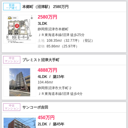
新築
本郷町（沼津駅） 2580万円
一戸建て
2580万円
3LDK
静岡県沼津市本郷町
ＪＲ東海道本線/沼津 徒歩25分
土地
108.35m
（32.77坪）（登記）
2
建物
85.86m
（25.97坪）
2
中古
プレミスト沼津大手町
マンション
4888万円
4LDK / 築15年
104.46m
2
静岡県沼津市大手町２
ＪＲ東海道本線/沼津 徒歩4分
中古
サンコーポ吉田
マンション
450万円
2LDK / 築45年