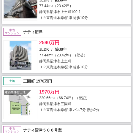
3LDK / 築30年
77.44m
（23.42坪）
2
静岡県沼津市上土町100-1
ＪＲ東海道本線/沼津 徒歩10分
中古
ナティ沼津
マンション
2590万円
3LDK / 築30年
77.44m
（23.42坪）（壁芯）
2
静岡県沼津市上土町
ＪＲ東海道本線/沼津 徒歩10分
三園町 1970万円
土地
1970万円
建築条件付土地
220.65m
（66.74坪）（登記）
2
静岡県沼津市三園町
ＪＲ東海道本線/沼津 バス7分 停歩2分
中古
ナティ沼津５０６号室
マンション