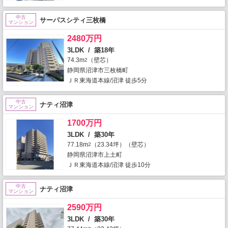
中古
サーパスシティ三枚橋
マンション
2480万円
3LDK / 築18年
74.3m
（壁芯）
2
静岡県沼津市三枚橋町
ＪＲ東海道本線/沼津 徒歩5分
中古
ナティ沼津
マンション
1700万円
3LDK / 築30年
77.18m
（23.34坪）（壁芯）
2
静岡県沼津市上土町
ＪＲ東海道本線/沼津 徒歩10分
中古
ナティ沼津
マンション
2590万円
3LDK / 築30年