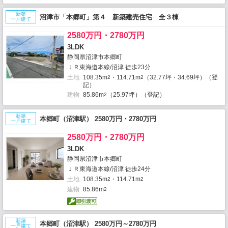
新築
沼津市「本郷町」第４ 新築建売住宅 全３棟
一戸建て
2580万円・2780万円
3LDK
静岡県沼津市本郷町
ＪＲ東海道本線/沼津 徒歩23分
土地
108.35m
・114.71m
（32.77坪・34.69坪）（登
2
2
記）
建物
85.86m
（25.97坪）（登記）
2
新築
本郷町（沼津駅） 2580万円・2780万円
一戸建て
2580万円・2780万円
3LDK
静岡県沼津市本郷町
ＪＲ東海道本線/沼津 徒歩24分
土地
108.35m
・114.71m
2
2
建物
85.86m
2
新築
本郷町（沼津駅） 2580万円～2780万円
一戸建て