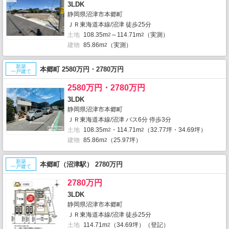
3LDK
静岡県沼津市本郷町
ＪＲ東海道本線/沼津 徒歩25分
土地
108.35m
～114.71m
（実測）
2
2
建物
85.86m
（実測）
2
新築
本郷町 2580万円・2780万円
一戸建て
2580万円・2780万円
3LDK
静岡県沼津市本郷町
ＪＲ東海道本線/沼津 バス6分 停歩3分
土地
108.35m
・114.71m
（32.77坪・34.69坪）
2
2
建物
85.86m
（25.97坪）
2
新築
本郷町（沼津駅） 2780万円
一戸建て
2780万円
3LDK
静岡県沼津市本郷町
ＪＲ東海道本線/沼津 徒歩25分
土地
114.71m
（34.69坪）（登記）
2