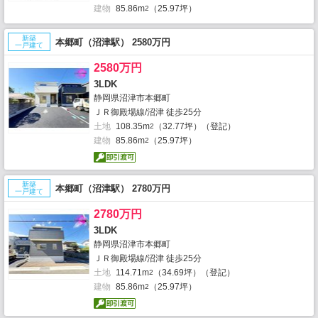
建物
85.86m
（25.97坪）
2
新築
本郷町（沼津駅） 2580万円
一戸建て
2580万円
3LDK
静岡県沼津市本郷町
ＪＲ御殿場線/沼津 徒歩25分
土地
108.35m
（32.77坪）（登記）
2
建物
85.86m
（25.97坪）
2
新築
本郷町（沼津駅） 2780万円
一戸建て
2780万円
3LDK
静岡県沼津市本郷町
ＪＲ御殿場線/沼津 徒歩25分
土地
114.71m
（34.69坪）（登記）
2
建物
85.86m
（25.97坪）
2