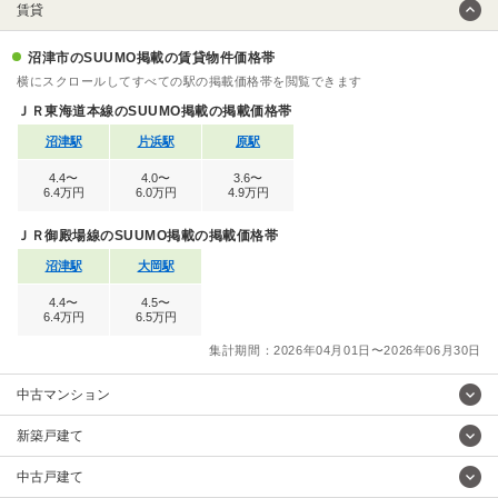
賃貸
沼津市のSUUMO掲載の賃貸物件価格帯
横にスクロールしてすべての駅の掲載価格帯を閲覧できます
ＪＲ東海道本線のSUUMO掲載の掲載価格帯
沼津駅
片浜駅
原駅
4.4〜
4.0〜
3.6〜
6.4万円
6.0万円
4.9万円
ＪＲ御殿場線のSUUMO掲載の掲載価格帯
沼津駅
大岡駅
4.4〜
4.5〜
6.4万円
6.5万円
集計期間：2026年04月01日〜2026年06月30日
中古マンション
新築戸建て
中古戸建て