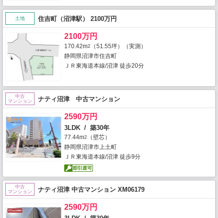
住吉町（沼津駅） 2100万円
土地
2100万円
170.42m
（51.55坪）（実測）
2
静岡県沼津市住吉町
ＪＲ東海道本線/沼津 徒歩20分
中古
ナティ沼津 中古マンション
マンション
2590万円
3LDK / 築30年
77.44m
（壁芯）
2
静岡県沼津市上土町
ＪＲ東海道本線/沼津 徒歩9分
中古
ナティ沼津 中古マンション XM06179
マンション
2590万円