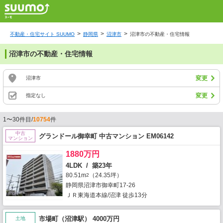
不動産・住宅サイト SUUMO
静岡県
沼津市
沼津市の不動産・住宅情報
沼津市の不動産・住宅情報
変更
沼津市
変更
指定なし
1〜30件目/
10754
件
中古
グランドール御幸町 中古マンション EM06142
マンション
1880万円
4LDK / 築23年
80.51m
（24.35坪）
2
静岡県沼津市御幸町17-26
ＪＲ東海道本線/沼津 徒歩13分
市場町（沼津駅） 4000万円
土地