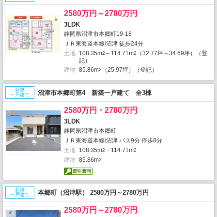
2580万円～2780万円
3LDK
静岡県沼津市本郷町19-18
ＪＲ東海道本線/沼津 徒歩24分
土地
108.35m
～114.71m
（32.77坪～34.69坪）（登
2
2
記）
建物
85.86m
（25.97坪）（登記）
2
新築
沼津市本郷町第4 新築一戸建て 全3棟
一戸建て
2580万円・2780万円
3LDK
静岡県沼津市本郷町
ＪＲ東海道本線/沼津 バス9分 停歩8分
土地
108.35m
・114.71m
2
2
建物
85.86m
2
新築
本郷町（沼津駅） 2580万円～2780万円
一戸建て
2580万円～2780万円