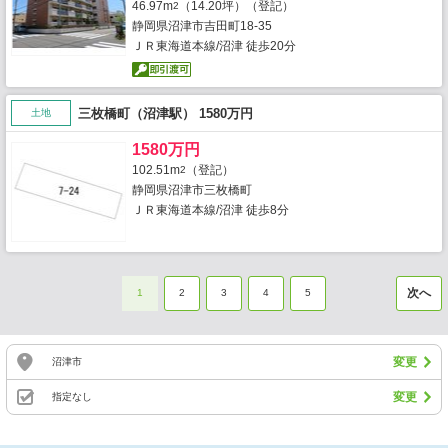
46.97m
（14.20坪）（登記）
2
静岡県沼津市吉田町18-35
ＪＲ東海道本線/沼津 徒歩20分
三枚橋町（沼津駅） 1580万円
土地
1580万円
102.51m
（登記）
2
静岡県沼津市三枚橋町
ＪＲ東海道本線/沼津 徒歩8分
次へ
1
2
3
4
5
変更
沼津市
変更
指定なし