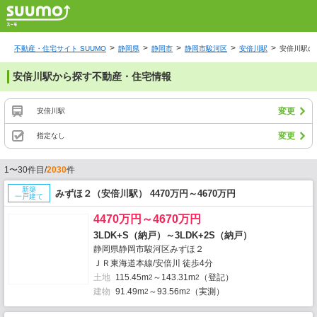
不動産・住宅サイト SUUMO
静岡県
静岡市
静岡市駿河区
安倍川駅
安倍川駅の
安倍川駅から探す不動産・住宅情報
変更
安倍川駅
変更
指定なし
1〜30件目/
2030
件
新築
みずほ２（安倍川駅） 4470万円～4670万円
一戸建て
4470万円～4670万円
3LDK+S（納戸）～3LDK+2S（納戸）
静岡県静岡市駿河区みずほ２
ＪＲ東海道本線/安倍川 徒歩4分
土地
115.45m
～143.31m
（登記）
2
2
建物
91.49m
～93.56m
（実測）
2
2