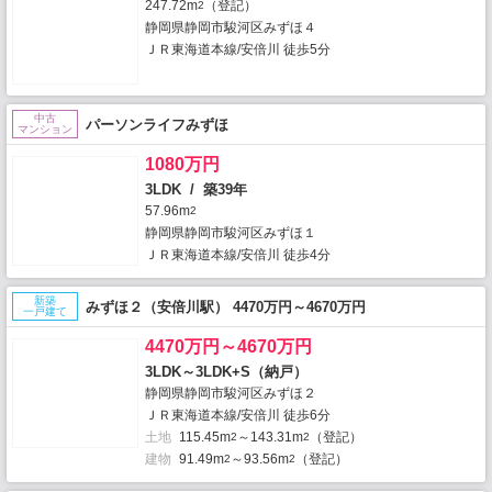
247.72m
（登記）
2
静岡県静岡市駿河区みずほ４
ＪＲ東海道本線/安倍川 徒歩5分
中古
パーソンライフみずほ
マンション
1080万円
3LDK / 築39年
57.96m
2
静岡県静岡市駿河区みずほ１
ＪＲ東海道本線/安倍川 徒歩4分
新築
みずほ２（安倍川駅） 4470万円～4670万円
一戸建て
4470万円～4670万円
3LDK～3LDK+S（納戸）
静岡県静岡市駿河区みずほ２
ＪＲ東海道本線/安倍川 徒歩6分
土地
115.45m
～143.31m
（登記）
2
2
建物
91.49m
～93.56m
（登記）
2
2