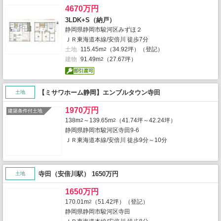
4670万円
3LDK+S（納戸）
静岡県静岡市駿河区みずほ２
ＪＲ東海道本線/安倍川 徒歩7分
土地
115.45m
（34.92坪）（登記）
2
建物
91.49m
（27.67坪）
2
【ミサワホーム静岡】エンブルタウン寺田
土地
1970万円
建築条件付土地
138m
～139.65m
（41.74坪～42.24坪）
2
2
静岡県静岡市駿河区寺田9-6
ＪＲ東海道本線/安倍川 徒歩9分～10分
寺田（安倍川駅） 1650万円
土地
1650万円
170.01m
（51.42坪）（登記）
2
静岡県静岡市駿河区寺田