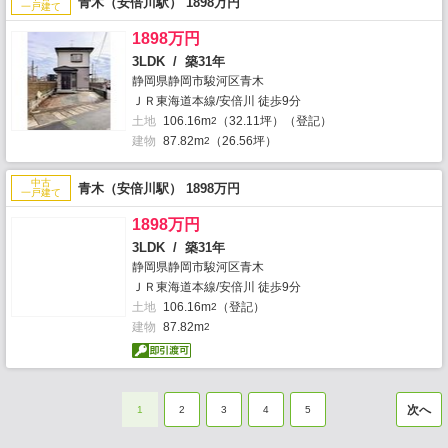
青木（安倍川駅） 1898万円
一戸建て
1898万円
3LDK / 築31年
静岡県静岡市駿河区青木
ＪＲ東海道本線/安倍川 徒歩9分
土地
106.16m
（32.11坪）（登記）
2
建物
87.82m
（26.56坪）
2
中古
青木（安倍川駅） 1898万円
一戸建て
1898万円
3LDK / 築31年
静岡県静岡市駿河区青木
ＪＲ東海道本線/安倍川 徒歩9分
土地
106.16m
（登記）
2
建物
87.82m
2
次へ
1
2
3
4
5