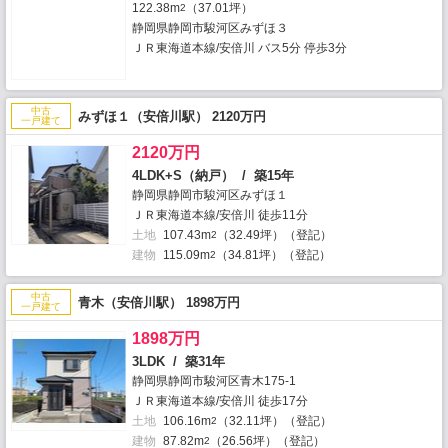
122.38m
（37.01坪）
2
静岡県静岡市駿河区みずほ３
ＪＲ東海道本線/安倍川 バス5分 停歩3分
中古
みずほ１（安倍川駅） 2120万円
一戸建て
2120万円
4LDK+S（納戸） / 築15年
静岡県静岡市駿河区みずほ１
ＪＲ東海道本線/安倍川 徒歩11分
土地
107.43m
（32.49坪）（登記）
2
建物
115.09m
（34.81坪）（登記）
2
中古
青木（安倍川駅） 1898万円
一戸建て
1898万円
3LDK / 築31年
静岡県静岡市駿河区青木175-1
ＪＲ東海道本線/安倍川 徒歩17分
土地
106.16m
（32.11坪）（登記）
2
建物
87.82m
（26.56坪）（登記）
2