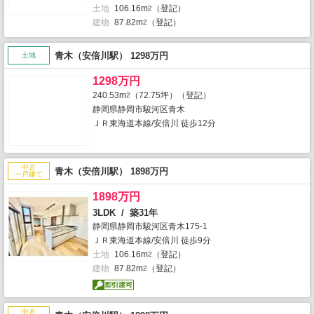
土地
106.16m
（登記）
2
建物
87.82m
（登記）
2
青木（安倍川駅） 1298万円
土地
1298万円
240.53m
（72.75坪）（登記）
2
静岡県静岡市駿河区青木
ＪＲ東海道本線/安倍川 徒歩12分
中古
青木（安倍川駅） 1898万円
一戸建て
1898万円
3LDK / 築31年
静岡県静岡市駿河区青木175-1
ＪＲ東海道本線/安倍川 徒歩9分
土地
106.16m
（登記）
2
建物
87.82m
（登記）
2
中古