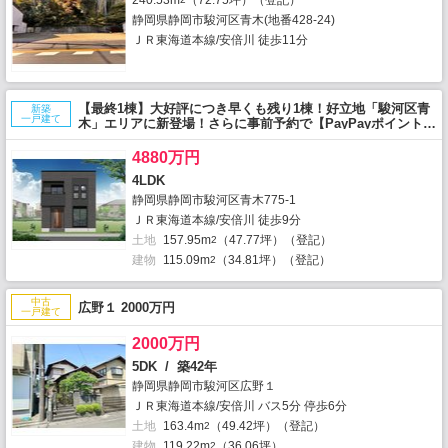
静岡県静岡市駿河区青木(地番428-24)
ＪＲ東海道本線/安倍川 徒歩11分
【最終1棟】大好評につき早くも残り1棟！好立地「駿河区青
新築
一戸建て
木」エリアに新登場！さらに事前予約で【PayPayポイント1
万円】進呈
4880万円
4LDK
静岡県静岡市駿河区青木775-1
ＪＲ東海道本線/安倍川 徒歩9分
土地
157.95m
（47.77坪）（登記）
2
建物
115.09m
（34.81坪）（登記）
2
中古
広野１ 2000万円
一戸建て
2000万円
5DK / 築42年
静岡県静岡市駿河区広野１
ＪＲ東海道本線/安倍川 バス5分 停歩6分
土地
163.4m
（49.42坪）（登記）
2
建物
119.22m
（36.06坪）
2