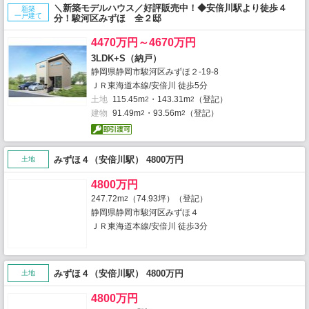
＼新築モデルハウス／好評販売中！◆安倍川駅より徒歩４
新築
一戸建て
分！駿河区みずほ 全２邸
4470万円～4670万円
3LDK+S（納戸）
静岡県静岡市駿河区みずほ２-19-8
ＪＲ東海道本線/安倍川 徒歩5分
土地
115.45m
・143.31m
（登記）
2
2
建物
91.49m
・93.56m
（登記）
2
2
みずほ４（安倍川駅） 4800万円
土地
4800万円
247.72m
（74.93坪）（登記）
2
静岡県静岡市駿河区みずほ４
ＪＲ東海道本線/安倍川 徒歩3分
みずほ４（安倍川駅） 4800万円
土地
4800万円