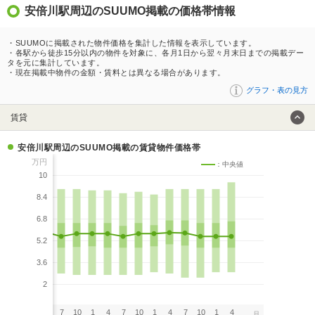
安倍川駅周辺のSUUMO掲載の価格帯情報
・SUUMOに掲載された物件価格を集計した情報を表示しています。
・各駅から徒歩15分以内の物件を対象に、各月1日から翌々月末日までの掲載デー
タを元に集計しています。
・現在掲載中物件の金額・賃料とは異なる場合があります。
グラフ・表の見方
賃貸
安倍川駅周辺のSUUMO掲載の賃貸物件価格帯
万円
：中央値
10
8.4
6.8
5.2
3.6
2
7
10
1
4
7
10
1
4
7
10
1
4
7
10
1
4
月