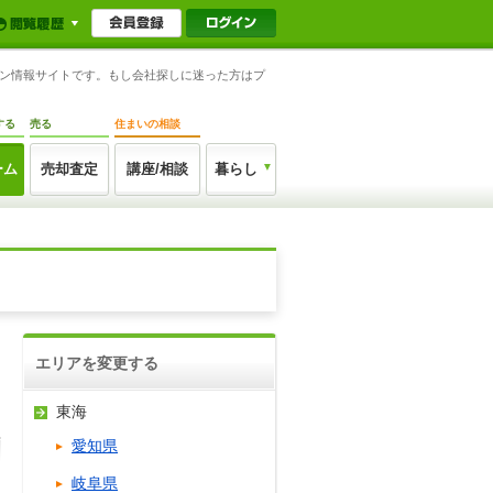
ョン情報サイトです。もし会社探しに迷った方はプ
する
売る
住まいの相談
ーム
売却査定
講座/相談
暮らし
エリアを変更する
東海
愛知県
岐阜県