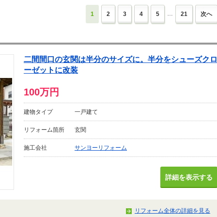
…
1
2
3
4
5
21
次へ
二間間口の玄関は半分のサイズに。半分をシューズク
ーゼットに改装
100万円
建物タイプ
一戸建て
リフォーム箇所
玄関
施工会社
サンヨーリフォーム
詳細を表示する
リフォーム全体の詳細を見る