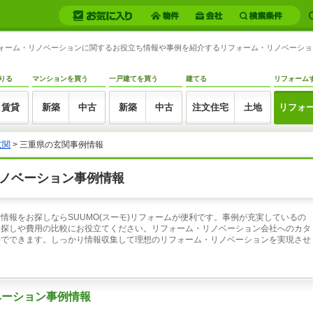
リフォーム・リノベーションに関するお役立ち情報や事例を紹介するリフォーム・リノベーシ
りる
マンションを買う
一戸建てを買う
建てる
リフォーム
賃貸
新築
中古
新築
中古
注文住宅
土地
リフォ
玄関
> 三重県の玄関事例情報
ノベーション事例情報
情報をお探しならSUUMO(スーモ)リフォームが便利です。事例が充実しているの
ア探しや費用の比較にお役立てください。リフォーム・リノベーション会社へのカタ
料でできます。しっかり情報収集して理想のリフォーム・リノベーションを実現させ
ベーション事例情報