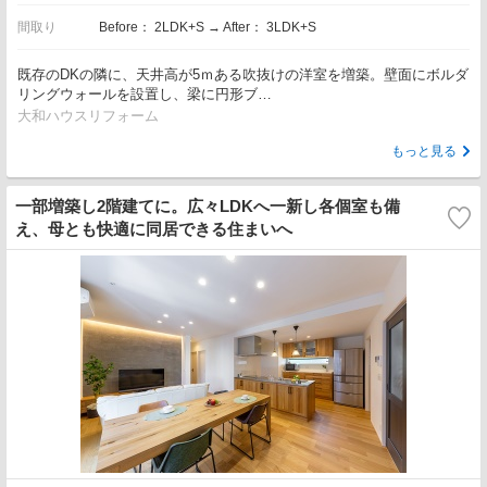
間取り
Before： 2LDK+S → After： 3LDK+S
既存のDKの隣に、天井高が5ｍある吹抜けの洋室を増築。壁面にボルダ
リングウォールを設置し、梁に円形ブ…
大和ハウスリフォーム
もっと見る
一部増築し2階建てに。広々LDKへ一新し各個室も備
え、母とも快適に同居できる住まいへ