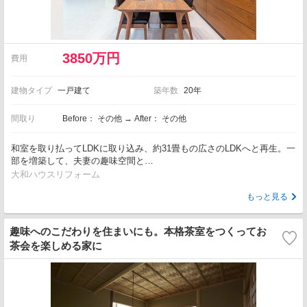
3850万円
費用
建物タイプ
一戸建て
築年数
20年
間取り
Before： その他 → After： その他
和室を取り払ってLDKに取り込み、約31畳もの広さのLDKへと再生。一
部を増築して、夫妻の趣味空間と…
大和ハウスリフォーム
もっと見る
趣味へのこだわりを住まいにも。本格茶室をつくってお
茶会を楽しめる家に