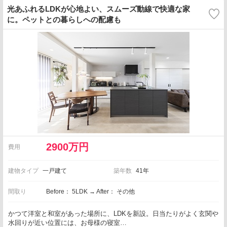
光あふれるLDKが心地よい、スムーズ動線で快適な家
に。ペットとの暮らしへの配慮も
2900万円
費用
建物タイプ
一戸建て
築年数
41年
間取り
Before： 5LDK → After： その他
かつて洋室と和室があった場所に、LDKを新設。日当たりがよく玄関や
水回りが近い位置には、お母様の寝室…