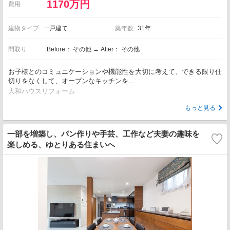
1170万円
費用
建物タイプ
一戸建て
築年数
31年
間取り
Before： その他 → After： その他
お子様とのコミュニケーションや機能性を大切に考えて、できる限り仕
切りをなくして、オープンなキッチンを…
大和ハウスリフォーム
もっと見る
一部を増築し、パン作りや手芸、工作など夫妻の趣味を
楽しめる、ゆとりある住まいへ