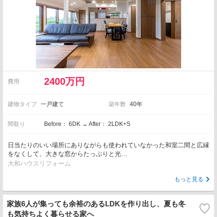
2400万円
費用
建物タイプ
一戸建て
築年数
40年
間取り
Before： 6DK → After： 2LDK+S
日当たりのいい場所にありながらも使われていなかった和室二間と広縁
をなくして、大きな窓からたっぷりと光…
大和ハウスリフォーム
もっと見る
家族6人が集っても余裕のあるLDKを作り出し、夏も冬
も気持ちよく暮らせる家へ