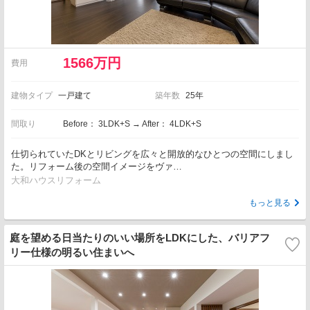
1566万円
費用
建物タイプ
一戸建て
築年数
25年
間取り
Before： 3LDK+S → After： 4LDK+S
仕切られていたDKとリビングを広々と開放的なひとつの空間にしまし
た。リフォーム後の空間イメージをヴァ…
大和ハウスリフォーム
もっと見る
庭を望める日当たりのいい場所をLDKにした、バリアフ
リー仕様の明るい住まいへ