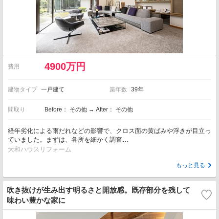
4900万円
費用
建物タイプ
一戸建て
築年数
39年
間取り
Before： その他 → After： その他
経年劣化による雨だれなどの影響で、クロス面の黄ばみや浮きが目立っ
ていました。まずは、各所を細かく調査…
大和ハウスリフォーム
もっと見る
吹き抜けが生み出す明るさと開放感。既存部分を残して
味わい豊かな家に