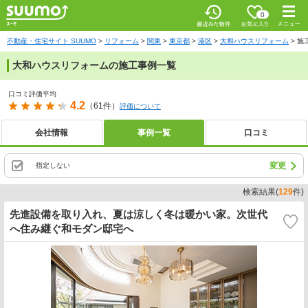
お気に入
0
り
最近みた
メニ
物件
ュー
不動産・住宅サイト SUUMO
リフォーム
関東
東京都
港区
大和ハウスリフォーム
施
大和ハウスリフォームの施工事例一覧
口コミ評価平均
4.2
（61件）
評価について
会社情報
事例一覧
口コミ
変更
指定しない
検索結果(
129
件)
先進設備を取り入れ、夏は涼しく冬は暖かい家。次世代
へ住み継ぐ和モダン邸宅へ