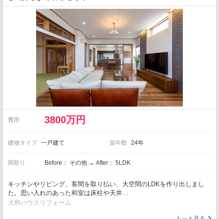
3800万円
費用
建物タイプ
一戸建て
築年数
24年
間取り
Before： その他 → After： 5LDK
キッチンやリビング、客間を取り払い、大空間のLDKを作り出しまし
た。思い入れのあった和室は床柱や天井…
大和ハウスリフォーム
もっと見る