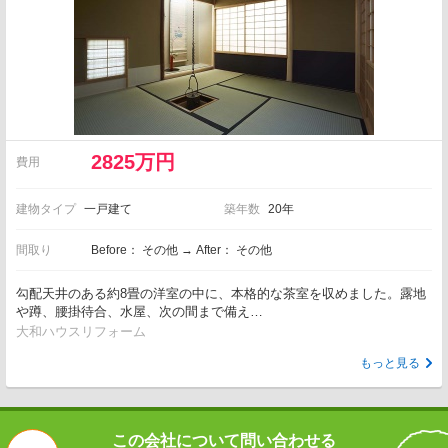
2825万円
費用
建物タイプ
一戸建て
築年数
20年
間取り
Before： その他 → After： その他
勾配天井のある約8畳の洋室の中に、本格的な茶室を収めました。露地
や蹲、腰掛待合、水屋、次の間まで備え…
大和ハウスリフォーム
もっと見る
この会社について問い合わせる