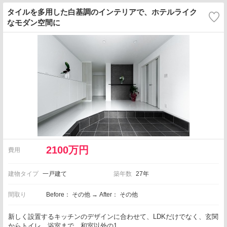
タイルを多用した白基調のインテリアで、ホテルライク
なモダン空間に
2100万円
費用
建物タイプ
一戸建て
築年数
27年
間取り
Before： その他 → After： その他
新しく設置するキッチンのデザインに合わせて、LDKだけでなく、玄関
からトイレ、浴室まで、和室以外の1…