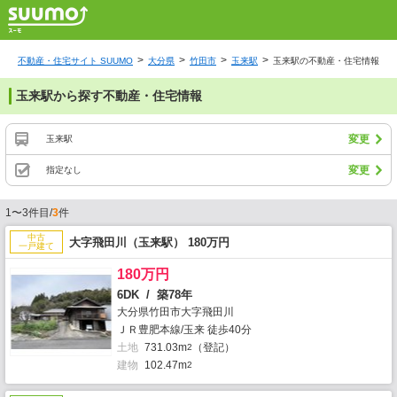
不動産・住宅サイト SUUMO
大分県
竹田市
玉来駅
玉来駅の不動産・住宅情報
玉来駅から探す不動産・住宅情報
変更
玉来駅
変更
指定なし
1〜3件目/
3
件
中古
大字飛田川（玉来駅） 180万円
一戸建て
180万円
6DK / 築78年
大分県竹田市大字飛田川
ＪＲ豊肥本線/玉来 徒歩40分
土地
731.03m
（登記）
2
建物
102.47m
2