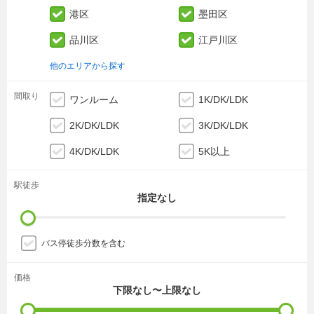
港区
墨田区
品川区
江戸川区
他のエリアから探す
間取り
ワンルーム
1K/DK/LDK
2K/DK/LDK
3K/DK/LDK
4K/DK/LDK
5K以上
駅徒歩
指定なし
バス停徒歩分数を含む
価格
下限なし〜上限なし