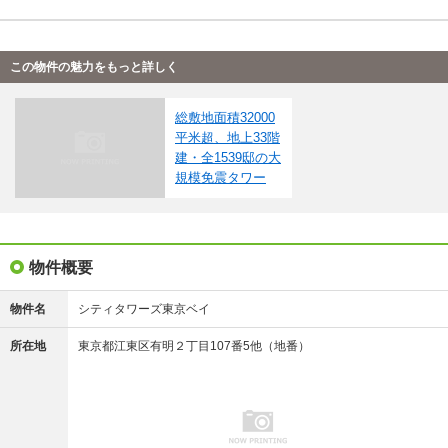
※住戸別の価格（帯）表記については、そのタイプに含まれるすべての住戸の情報を掲載して
いない場合があります。住戸タイプと各住戸の価格帯表記について、単位（1000万円・100万
円・10万円）が異なる場合があります。
※「モデルルーム」とは、間取りや仕様・設備などを知ることができる施設全般を指し、それ
らの一部のみ展示している「サンプルルーム」や「ギャラリー」、「インフォメーションセン
この物件の魅力をもっと詳しく
ター」なども含みます。
※完成予想図はいずれも外構、植栽、外観等実際のものとは多少異なることがあります。
※ＣＧ合成の画像の場合、実際とは多少異なる場合があります。
総敷地面積32000
※写真に写っている、またはパース（絵）や間取り図に描かれている家具や車などは、特にコ
メントがない場合、販売価格に含まれません。
平米超、地上33階
※完成後１年以上を経過した未入居物件が掲載される場合があります。ご了承ください。
建・全1539邸の大
※掲載の省エネ性能ラベル内の物件・住棟・号室名称については最新のものに変更されている
規模免震タワー
場合があります。
※概要のエネルギー消費性能、断熱性能、目安光熱費については、表示している省エネ性能ラ
ベルによってデータの内容が異なります。販売戸数が複数の住棟ラベル、または住戸ラベルの
場合は、原則建築確認が下りている物件全体の最小～最大を、販売戸数1戸の住戸ラベルの場合
はその住戸のデータを表示しています。
物件概要
物件名
シティタワーズ東京ベイ
所在地
東京都江東区有明２丁目107番5他（地番）