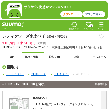
ダウンロード
アプリで開く
0
シティタワーズ東京ベイ
（価格・間取り）
9300万円～1億8500万円
（先着順）
1LDK～3LDK
43.18m²～72.76m²
東京都江東区有明２丁目107番5他（地番）
TOP
価格・
間取り
取材
レポ
画像
モデル
ルーム
間取り
～1LDK（1）
2LDK（1）
3LDK（1）
4LDK〜（0）
～1LDK（1R・1DK・1Kを含む）
掲載中1点
II-45P2-1
1LDK+N(納戸)+WIC(ウォークインクロゼット)
43.2m²