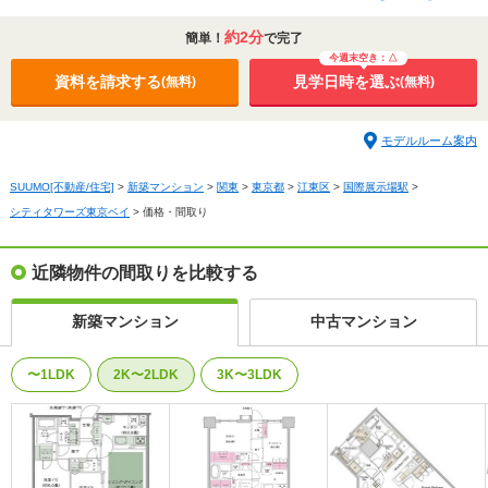
約2分
簡単！
で完了
今週末空き：△
資料を請求する
見学日時を選ぶ
(無料)
(無料)
モデルルーム案内
SUUMO[不動産/住宅]
>
新築マンション
>
関東
>
東京都
>
江東区
>
国際展示場駅
>
シティタワーズ東京ベイ
>
価格・間取り
近隣物件の間取りを比較する
新築マンション
中古マンション
〜1LDK
2K〜2LDK
3K〜3LDK