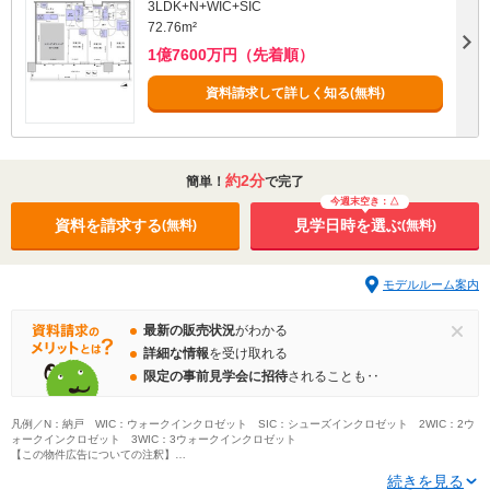
3LDK+N+WIC+SIC
72.76m²
1億7600万円（先着順）
資料請求して詳しく知る(無料)
約2分
簡単！
で完了
今週末空き：△
資料を請求する
見学日時を選ぶ
(無料)
(無料)
モデルルーム案内
最新の販売状況
がわかる
詳細な情報
を受け取れる
限定の事前見学会に招待
されることも‥
凡例／N：納戸 WIC：ウォークインクロゼット SIC：シューズインクロゼット 2WIC：2ウ
ォークインクロゼット 3WIC：3ウォークインクロゼット
【この物件広告についての注釈】
※価格は物件の代金総額を表示しています。消費税が課税される場合は税込み価格を表示して
続きを見る
おり、10000円未満を切り上げている場合があります。