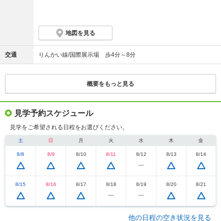
地図を見る
交通
りんかい線/国際展示場 歩4分～8分
概要をもっと見る
見学予約スケジュール
見学をご希望される日程をお選びください。
土
日
月
火
水
木
金
8/8
8/9
8/10
8/11
8/12
8/13
8/14
8/15
8/16
8/17
8/18
8/19
8/20
8/21
他の日程の空き状況を見る