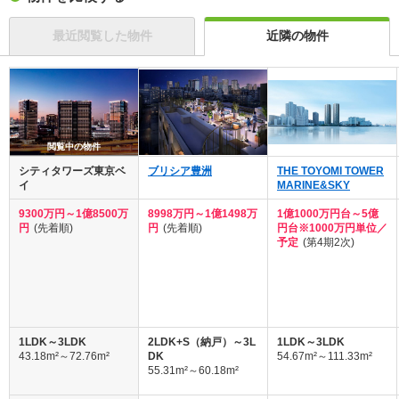
最近閲覧した物件
近隣の物件
閲覧中の物件
シティタワーズ東京ベ
ブリシア豊洲
THE TOYOMI TOWER
イ
MARINE&SKY
9300万円～1億8500万
8998万円～1億1498万
1億1000万円台～5億
円
(先着順)
円
(先着順)
円台※1000万円単位／
予定
(第4期2次)
1LDK～3LDK
2LDK+S（納戸）～3L
1LDK～3LDK
43.18m²～72.76m²
DK
54.67m²～111.33m²
55.31m²～60.18m²