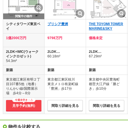
閲覧中の物件
シティタワーズ東京ベ
ブリシア豊洲
THE TOYOMI TOWER
イ
MARINE&SKY
1億2000万円
9798万円
価格未定
2LDK+WIC(ウォーク
2LDK…
2LDK…
インクロゼット)
60.18m²
67.29m²
54.3m²
新築
新築
新築
東京都江東区有明２丁
東京都江東区枝川
東京都中央区豊海町
目107番5他（地番）
東京メトロ有楽町線
都営大江戸線「勝ど
りんかい線/国際展示
「豊洲」歩17分
き」歩10分
場 歩4分～8分
今週末空き：△
見学予約(無料)
間取り詳細を見る
間取り詳細を見る
物件を比較する