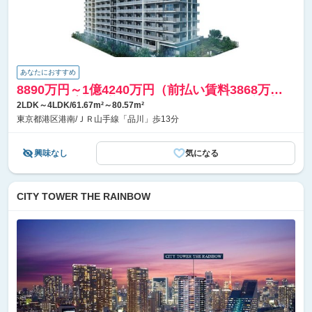
あなたにおすすめ
8890万円～1億4240万円（前払い賃料3868万
2404円、建物価格5021万7596円～前払い賃料
2LDK～4LDK/61.67m²～80.57m²
4783万1700円、建物価格9456万8300円）
東京都港区港南/ＪＲ山手線「品川」歩13分
興味なし
気になる
CITY TOWER THE RAINBOW