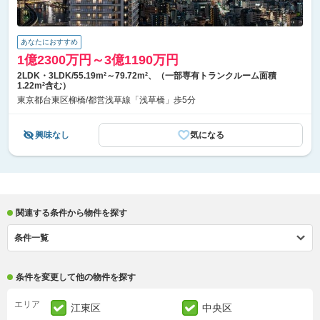
あなたにおすすめ
1億2300万円～3億1190万円
2LDK・3LDK/55.19m²～79.72m²、（一部専有トランクルーム面積
1.22m²含む）
東京都台東区柳橋/都営浅草線「浅草橋」歩5分
興味なし
気になる
関連する条件から物件を探す
条件一覧
条件を変更して他の物件を探す
エリア
江東区
中央区