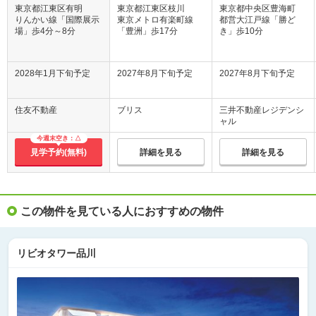
東京都江東区有明
東京都江東区枝川
東京都中央区豊海町
りんかい線「国際展示
東京メトロ有楽町線
都営大江戸線「勝ど
場」歩4分～8分
「豊洲」歩17分
き」歩10分
2028年1月下旬予定
2027年8月下旬予定
2027年8月下旬予定
住友不動産
ブリス
三井不動産レジデンシ
ャル
今週末空き：△
見学予約(無料)
詳細を見る
詳細を見る
この物件を見ている人におすすめの物件
リビオタワー品川