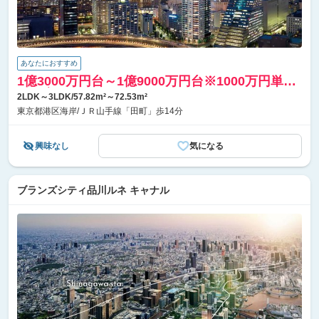
あなたにおすすめ
1億3000万円台～1億9000万円台※1000万円単位
／予定
2LDK～3LDK/57.82m²～72.53m²
東京都港区海岸/ＪＲ山手線「田町」歩14分
興味なし
気になる
ブランズシティ品川ルネ キャナル