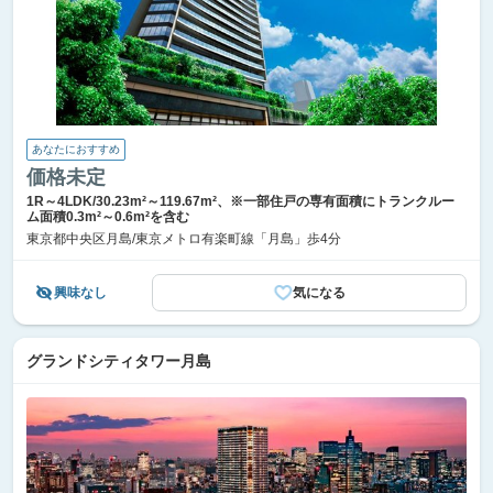
あなたにおすすめ
価格未定
1R～4LDK/30.23m²～119.67m²、※一部住戸の専有面積にトランクルー
ム面積0.3m²～0.6m²を含む
東京都中央区月島/東京メトロ有楽町線「月島」歩4分
興味なし
気になる
グランドシティタワー月島