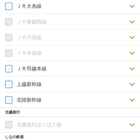
ＪＲ大糸線
ＪＲ磐越西線
ＪＲ只見線
ＪＲ米坂線
ＪＲ羽越本線
上越新幹線
北陸新幹線
北越急行
北越急行ほくほく線
しなの鉄道