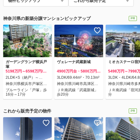
物件ピックアップ
これから販売予定
神奈川県の新築分譲マンションピックアップ
ガーデングランデ横浜戸
ヴェレーナ武蔵新城
ミオカステーロ宿河
塚
5198万円～6598万円/先
4900万円台・5800万円台
5498万円～7998
着順
／予定/第3期1次
期
2LDK+S（納戸）～
3LDK/69.44m²・70.13m²
3LDK・4LDK/64.
4LDK/68.6m²～83.08m²
77.01m²
神奈川県横浜市戸塚区吉
神奈川県川崎市高津区下
神奈川県川崎市多
田町
野毛
河原
ブルーライン「戸塚」歩
ＪＲ南武線「武蔵新城」
ＪＲ南武線「宿河
16分～17分
歩20分
分
これから販売予定の物件