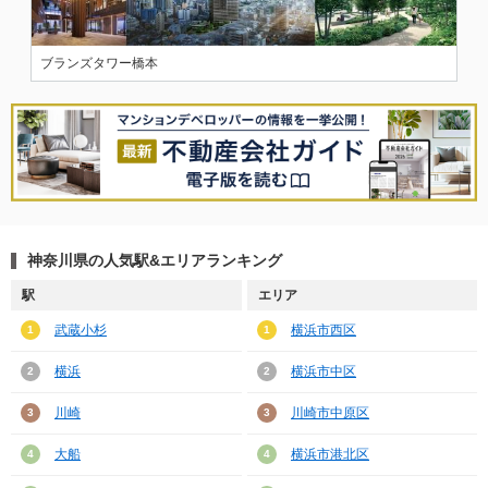
ブランズタワー橋本
神奈川県の人気駅&エリアランキング
駅
エリア
武蔵小杉
横浜市西区
1
1
横浜
横浜市中区
2
2
川崎
川崎市中原区
3
3
大船
横浜市港北区
4
4