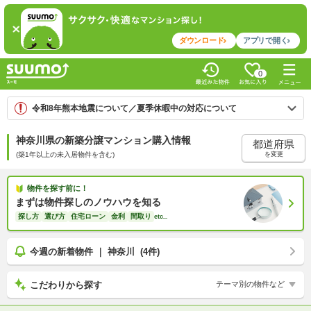
ダウンロード
アプリで開く
0
令和8年熊本地震について／夏季休暇中の対応について
神奈川県の新築分譲マンション購入情報
都道府県
(築1年以上の未入居物件を含む)
を変更
物件を探す前に！
まずは物件探しのノウハウを知る
探し方
選び方
住宅ローン
金利
間取り
etc
...
今週の新着物件 ｜ 神奈川 (4件)
こだわりから探す
テーマ別の物件など