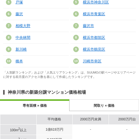
戸塚
横浜市神奈川区
5
5
藤沢
横浜市青葉区
6
6
相模大野
藤沢市
7
7
中央林間
横浜市都筑区
8
8
新川崎
横浜市鶴見区
9
9
橋本
川崎市幸区
10
10
「人気駅ランキング」および「人気エリアランキング」は、SUUMOの駅ページやエリアページ
に対する前月度のアクセス数を基にして作成したランキングです。
神奈川県の新築分譲マンション価格相場
専有面積 × 価格
間取り × 価格
平均価格
2000万円未満
2000万円台
2
1億619万円
-
-
100m
以上