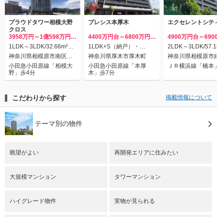
プラウドタワー相模大野
プレシス本厚木
エクセレントシテ
クロス
3958万円～1億598万円/
4400万円台～6800万円台
4900万円台～69
先着順
／予定/第1期
／予定/第2期
1LDK～3LDK/32.66m²～
1LDK+S（納戸）・
2LDK～3LDK/57.
73.8m²
3LDK/46.72m²～68.72m²
73.13m²
神奈川県相模原市南区相
神奈川県厚木市厚木町
神奈川県相模原市
模大野
橋本
小田急小田原線「相模大
小田急小田原線「本厚
ＪＲ横浜線「橋本
野」歩4分
木」歩7分
こだわりから探す
掲載情報について
テーマ別の物件
眺望がよい
再開発エリアに住みたい
大規模マンション
タワーマンション
ハイグレード物件
実物が見られる