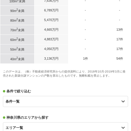
2
7,636万円
-
-
100m
未満
2
6,789万円
-
-
90m
未満
2
5,470万円
-
-
80m
未満
2
4,665万円
-
13件
70m
未満
2
4,883万円
-
17件
60m
未満
2
4,050万円
-
17件
50m
未満
2
3,136万円
1件
54件
40m
未満
このデータは、（株）不動産経済研究所からの提供資料により、2018年10月-2019年3月に発
売された新築分譲マンションの戸数を算出したものです。無断転載を禁止します。
条件で絞り込む
条件一覧
神奈川県のエリアから探す
エリア一覧