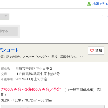
地図で見
1
求する
デンコート
追加
「武蔵小杉」駅へ1駅2分、「武蔵中原」駅徒歩8分、スーパー「いなげや」隣接。武蔵小杉の商業利便、元住吉の賑わい、等々力緑地の潤いを享受するポジション。70㎡超・3LDK中心、80㎡台4LDKまでのゆとりあるプラン。太陽光発電やハイブリッド給湯器を採用、「ZEH-M oriented」「低炭素建築物」認定をダブルで取得
川崎市中原区下小田中２
所在地
ＪＲ南武線/武蔵中原 徒歩8分
交通
2027年11月上旬予定
引渡時期
7700万円台～1億400万円台／予定
（（一般定期借地権）第1
期）
3LDK・4LDK / 70.72m
～85.39m
2
2