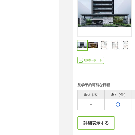
取材レポート
見学予約可能な日程
8/6
8/7
（木）
（金）
詳細表示する