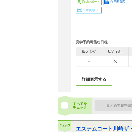
取材レポート
住戸配置図
360°間取り
見学予約可能な日程
8/6
8/7
（木）
（金）
詳細表示する
すべてを
まとめて資料請
チェック
エステムコート川崎ザ