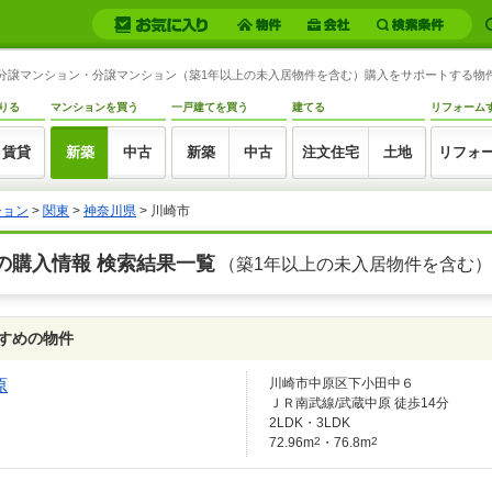
新築分譲マンション・分譲マンション（築1年以上の未入居物件を含む）購入をサポートする物
りる
マンションを買う
一戸建てを買う
建てる
リフォーム
賃貸
新築
中古
新築
中古
注文住宅
土地
リフォ
ション
>
関東
>
神奈川県
> 川崎市
の購入情報 検索結果一覧
（築1年以上の未入居物件を含む）
すめの物件
原
川崎市中原区下小田中６
ＪＲ南武線/武蔵中原 徒歩14分
2LDK・3LDK
72.96m
2
・76.8m
2