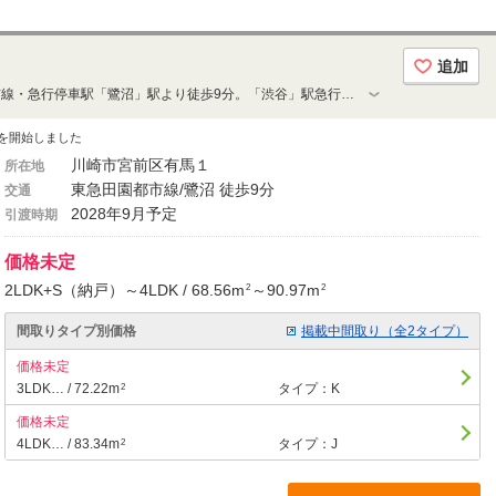
追加
駅前再開発が進行中の東急田園都市線・急行停車駅「鷺沼」駅より徒歩9分。「渋谷」駅急行直通4駅19分、半蔵門線乗り入れで「大手町」駅直通39分。全68邸・専有面積70㎡台住戸中心（68戸中53戸）。二層吹抜ラウンジ／車寄せ／平置き駐車場／屋内機械式駐車場／専用サイクルポート／ワークスペース
を開始しました
川崎市宮前区有馬１
所在地
東急田園都市線/鷺沼 徒歩9分
交通
2028年9月予定
引渡時期
価格未定
2LDK+S（納戸）～4LDK / 68.56m
～90.97m
2
2
間取りタイプ別価格
掲載中間取り（全2タイプ）
価格未定
3LDK… / 72.22m
タイプ：K
2
価格未定
4LDK… / 83.34m
タイプ：J
2