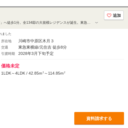
確定！
追加
「モトスミ・ブレーメン通り商店街」へ徒歩1分。全134邸の大規模レジデンスが誕生。東急東横線「元住吉」駅徒歩8分。61タイプの豊富なプランバリエーション 3LDK・70㎡超中心［1LDK・42㎡台～4LDK・114㎡台］8月下旬エントリー者限定〈事前案内会〉開催予定≪物件エントリー受付中≫
れました
川崎市中原区木月３
所在地
東急東横線/元住吉 徒歩8分
交通
2028年3月下旬予定
引渡時期
価格未定
1LDK～4LDK / 42.85m
～114.85m
2
2
資料請求する