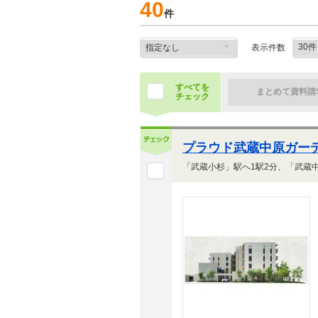
40
件
表示件数
すべてを
まとめて資料請
チェック
プラウド武蔵中原ガー