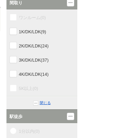
間取り
ワンルーム(0)
1K/DK/LDK(9)
2K/DK/LDK(24)
3K/DK/LDK(37)
4K/DK/LDK(14)
5K以上(0)
閉じる
駅徒歩
1分以内(0)