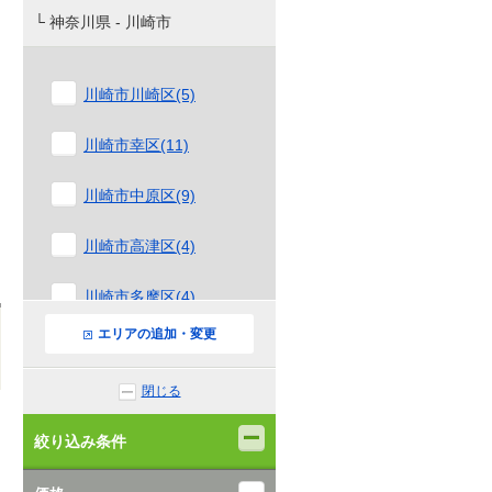
└ 神奈川県 - 川崎市
川崎市川崎区(5)
川崎市幸区(11)
川崎市中原区(9)
川崎市高津区(4)
川崎市多摩区(4)
エリアの追加・変更
川崎市宮前区(6)
閉じる
川崎市麻生区(1)
絞り込み条件