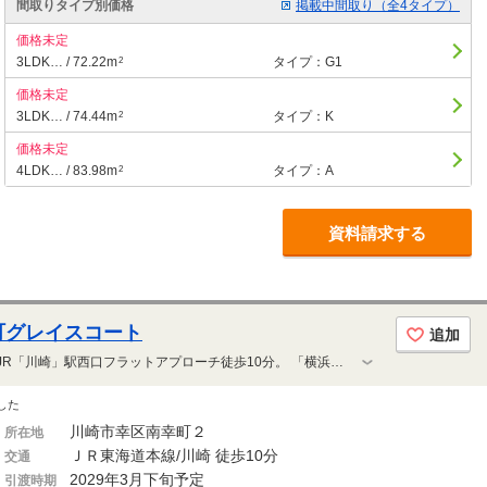
間取りタイプ別価格
掲載中間取り（全4タイプ）
価格未定
3LDK… / 72.22m
タイプ：G1
2
価格未定
3LDK… / 74.44m
タイプ：K
2
価格未定
4LDK… / 83.98m
タイプ：A
2
資料請求する
町グレイスコート
追加
【ラゾーナ川崎プラザへ徒歩8分】JR「川崎」駅西口フラットアプローチ徒歩10分。 「横浜」駅、「品川」駅へは1駅のダイレクトアクセス。 全54邸のプライバシーに配慮された内廊下設計。1フロア5邸（最上階4邸）のゆとりある配棟計画。
した
川崎市幸区南幸町２
所在地
ＪＲ東海道本線/川崎 徒歩10分
交通
2029年3月下旬予定
引渡時期