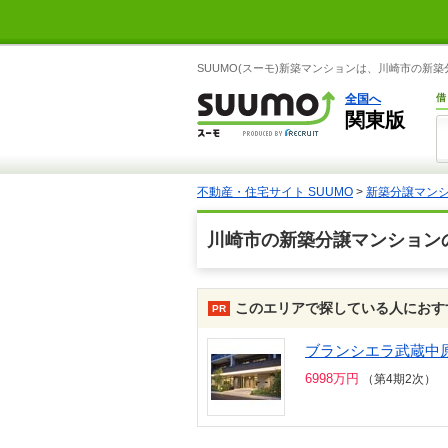
SUUMO(スーモ)新築マンションは、川崎市の
全国へ
借
関東版
不動産・住宅サイト SUUMO
>
新築分譲マン
川崎市の新築分譲マンション
このエリアで探している人におす
ブランシエラ武蔵中
6998万円
（第4期2次）