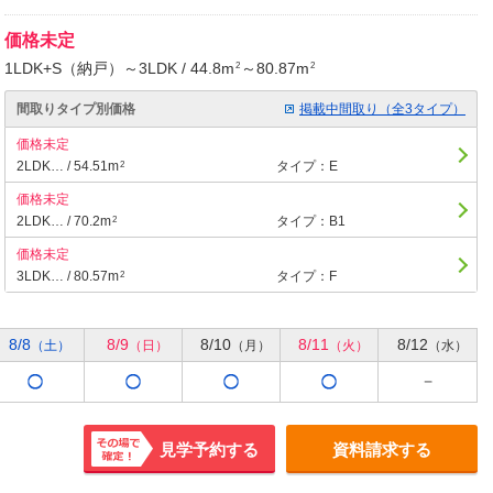
価格未定
1LDK+S（納戸）～3LDK / 44.8m
～80.87m
2
2
間取りタイプ別価格
掲載中間取り（全3タイプ）
価格未定
2LDK… / 54.51m
タイプ：E
2
価格未定
2LDK… / 70.2m
タイプ：B1
2
価格未定
3LDK… / 80.57m
タイプ：F
2
8/8
8/9
8/10
8/11
8/12
（土）
（日）
（月）
（火）
（水）
見学予約する
資料請求する
その場で