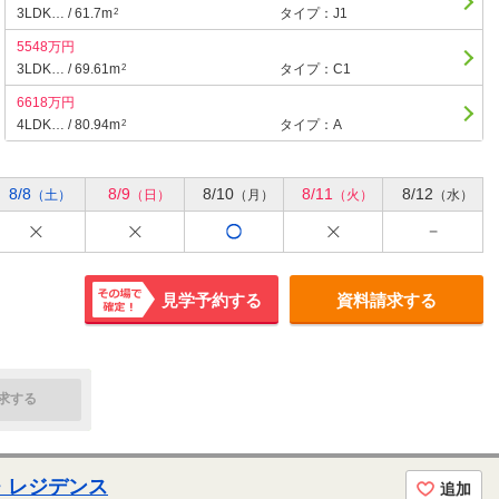
3LDK… / 61.7m
タイプ：J1
2
5548万円
3LDK… / 69.61m
タイプ：C1
2
6618万円
4LDK… / 80.94m
タイプ：A
2
8/8
8/9
8/10
8/11
8/12
（土）
（日）
（月）
（火）
（水）
見学予約する
資料請求する
その場で
確定！
求する
・レジデンス
追加