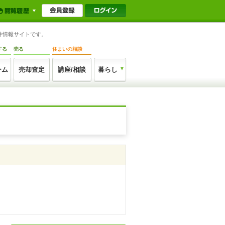
件情報サイトです。
する
売る
住まいの相談
ーム
売却査定
講座/相談
暮らし