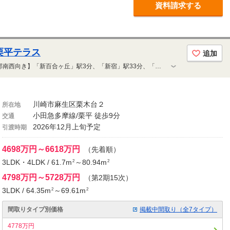
資料請求する
栗平テラス
追加
【3LDK・67.28㎡/4998万円～×全邸南西向き】「新百合ヶ丘」駅3分、「新宿」駅33分、「大手町」駅49分で通勤も便利。大規模マンションならではのコミュニティと充実設備。南側に第一種低層住居専用地域が広がる開放感。ZEH-M Oriented取得＋低炭素建築物認定。「栗平」駅徒歩9分、「黒川」駅徒歩8分と2駅が利用可能
川崎市麻生区栗木台２
所在地
小田急多摩線/栗平 徒歩9分
交通
2026年12月上旬予定
引渡時期
4698万円～6618万円
（先着順）
3LDK・4LDK / 61.7m
～80.94m
2
2
4798万円～5728万円
（第2期15次）
3LDK / 64.35m
～69.61m
2
2
間取りタイプ別価格
掲載中間取り（全7タイプ）
4778万円