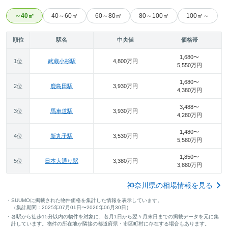
～40㎡
40～60㎡
60～80㎡
80～100㎡
100㎡～
順位
駅名
中央値
価格帯
1,680〜
1位
武蔵小杉駅
4,800万円
5,550万円
1,680〜
2位
鹿島田駅
3,930万円
4,380万円
3,488〜
3位
馬車道駅
3,930万円
4,280万円
1,480〜
4位
新丸子駅
3,530万円
5,580万円
1,850〜
5位
日本大通り駅
3,380万円
3,880万円
神奈川県の相場情報を見る
・SUUMOに掲載された物件価格を集計した情報を表示しています。
（集計期間：2025年07月01日〜2026年06月30日）
・各駅から徒歩15分以内の物件を対象に、各月1日から翌々月末日までの掲載データを元に集
計しています。物件の所在地が隣接の都道府県・市区町村に存在する場合もあります。