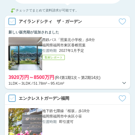
チェックでまとめて資料請求が可能です。
アイランドシティ ザ・ガーデン
新しい販売期が追加されました
西鉄バス「照葉北小学校」歩8分
福岡県福岡市東区香椎照葉
引渡時期
2027年1月予定
取材レポート
3920万円～8500万円
(R-I第1期1次～第2期14次)
1LDK～3LDK / 51.78m²～95.41m²
エンクレストガーデン福岡
地下鉄七隈線「桜坂」歩18分
福岡県福岡市中央区小笹
引渡時期
即引渡可