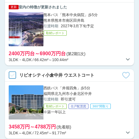
室内の特徴が更新されました
更新
熊本バス「熊本中央病院」歩5分
熊本県熊本市南区田井島
引渡時期
2027年3月下旬予定
取材レポート
2400万円台～6900万円台
(第2期1次)
3LDK・4LDK / 66.42m²～100.44m²
リビオシティ小倉中井 ウエストコート
西鉄バス「井堀四角」歩5分
福岡県北九州市小倉北区中井
引渡時期
即引渡可
取材レポート
住戸配置図
360°間取り
※築一年以上
3458万円～4788万円
(先着順)
3LDK～4LDK / 72.45m²～91.77m²