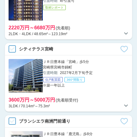
引渡時期
即引渡可
取材レポート
2220万円～6680万円
(先着順)
2LDK・4LDK / 48.65m²～123.19m²
シティテラス宮崎
ＪＲ日豊本線「宮崎」歩5分
宮崎県宮崎市錦町
引渡時期
2027年2月下旬予定
住戸配置図
360°間取り
※築一年以上
3600万円～5000万円
(先着順受付)
3LDK / 70.14m²～75.3m²
ブランシエラ南洲門前通り
ＪＲ日豊本線「鹿児島」歩8分