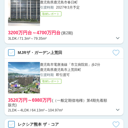
鹿児島県鹿児島市春日町
引渡時期
2027年3月予定
取材レポート
3200万円台～4700万円台
(第2期)
3LDK / 71.3m²～79.35m²
MJRザ・ガーデン上荒田
鹿児島市電唐湊線「市立病院前」歩2分
鹿児島県鹿児島市上荒田町
引渡時期
即引渡可
取材レポート
3520万円～6980万円
(（一般定期借地権）第4期先着順
販売)
2LDK～4LDK / 64.13m²～104.97m²
レクシア熊本 ザ・コア