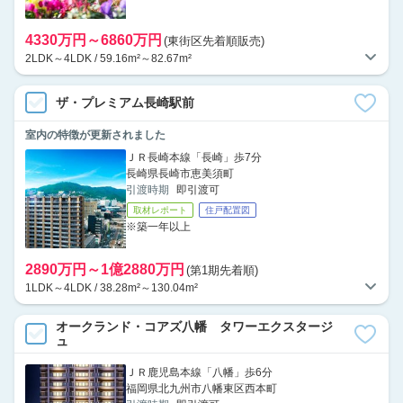
4330万円～6860万円
(東街区先着順販売)
2LDK～4LDK / 59.16m²～82.67m²
ザ・プレミアム長崎駅前
室内の特徴が更新されました
ＪＲ長崎本線「長崎」歩7分
長崎県長崎市恵美須町
引渡時期
即引渡可
取材レポート
住戸配置図
※築一年以上
2890万円～1億2880万円
(第1期先着順)
1LDK～4LDK / 38.28m²～130.04m²
オークランド・コアズ八幡 タワーエクスタージ
ュ
ＪＲ鹿児島本線「八幡」歩6分
福岡県北九州市八幡東区西本町