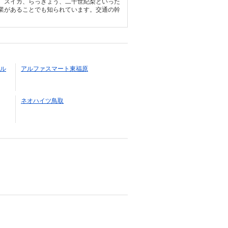
、スイカ、らっきょう、二十世紀梨といった
業があることでも知られています。交通の幹
ル
アルファスマート東福原
ネオハイツ鳥取