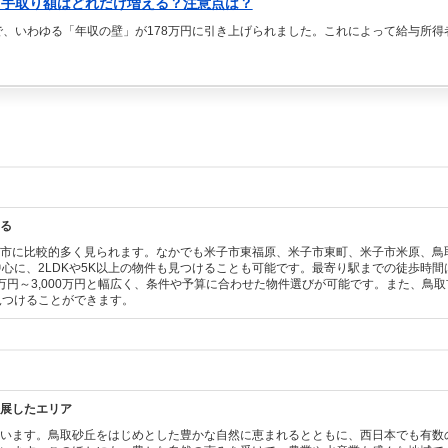
？手取り額はどれだけ増える？注意点は？
正で、いわゆる「年収の壁」が178万円に引き上げられました。これによって給与所
る
取市に比較的多く見られます。なかでも米子市東福原、米子市東町、米子市米原、鳥
中心に、2LDKや5K以上の物件も見つけることも可能です。最寄り駅までの徒歩時間は
0万円～3,000万円と幅広く、条件や予算に合わせた物件選びが可能です。また、鳥取市
で見つけることができます。
展したエリア
ています。鳥取砂丘をはじめとした豊かな自然に恵まれるとともに、西日本でも有数