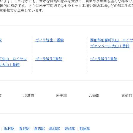
ています。このほかにも、豊かな自然の恵みを受けて、農業や水産業も盛んな地域で
全国的に有名です。さらに米子市周辺ではセラミック工場や製紙工場などの加工生産
に主要都市が点在しています。
安
ヴィラ皆生一番館
西伯郡伯耆町丸山 ロイヤ
ヴァンベール大山Ⅰ番館
町丸山 ロイヤル
ヴィラ皆生1番館
ヴィラ皆生1番館
ル大山Ⅰ番館
市
境港市
岩美郡
八頭郡
東伯郡
|
浜村駅
|
青谷駅
|
倉吉駅
|
鳥取駅
|
智頭駅
|
郡家駅