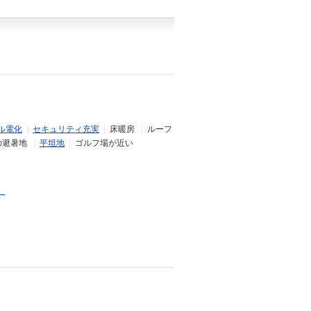
ル電化
|
セキュリティ充実
|
床暖房
|
ルーフ
の避暑地
|
平坦地
|
ゴルフ場が近い
）