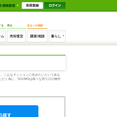
する
売る
住まいの相談
ーム
売却査定
講座/相談
暮らし
ます。こんなマンションに住みたいというあな
だく為に、SUUMOは様々な切り口の物件