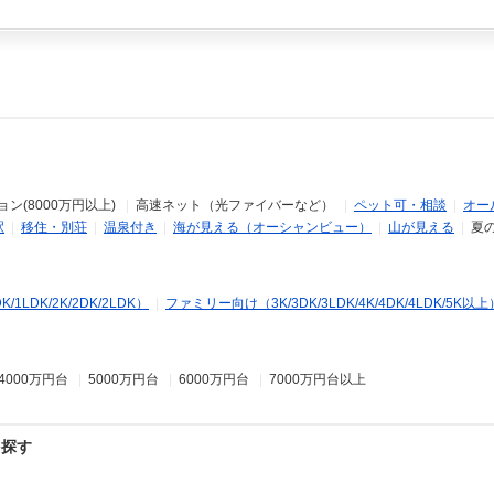
ン(8000万円以上)
|
高速ネット（光ファイバーなど）
|
ペット可・相談
|
オー
駅
|
移住・別荘
|
温泉付き
|
海が見える（オーシャンビュー）
|
山が見える
|
夏
LDK/2K/2DK/2LDK）
|
ファミリー向け（3K/3DK/3LDK/4K/4DK/4LDK/5K以上
4000万円台
|
5000万円台
|
6000万円台
|
7000万円台以上
を探す