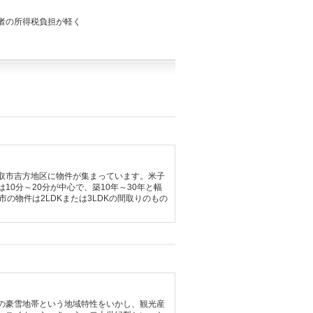
得者の所得税負担が軽く
取市吉方地区に物件が集まっています。米子
10分～20分が中心で、築10年～30年と幅
の物件は2LDKまたは3LDKの間取りのもの
の豪雪地帯という地域特性をいかし、観光産