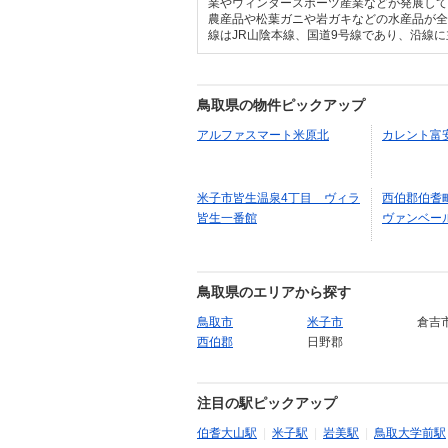
業やウィンタースポーツ産業などが発展し
農産品や松葉ガニや岩ガキなどの水産品が
線はJR山陰本線、国道9号線であり、沿線
鳥取県の物件ピックアップ
アルファスマート米原北
カレント富
米子市皆生温泉4丁目 ヴィラ
西伯郡伯耆
皆生一番館
ヴァンベー
鳥取県のエリアから探す
鳥取市
米子市
倉吉
西伯郡
日野郡
注目の駅ピックアップ
伯耆大山駅
|
米子駅
|
岩美駅
|
鳥取大学前駅