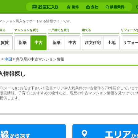
古マンション購入をサポートする情報サイトです。
りる
マンションを買う
一戸建てを買う
建てる
リフォーム
賃貸
新築
中古
新築
中古
注文住宅
土地
リフォ
ン
>
中国
>
鳥取県の中古マンション情報
入情報探し
MO(スーモ)にお任せ下さい！注目エリアや人気条件の中古物件を73件紹介してい
販売情報、子育てにおすすめの物件など、理想の中古マンション情報を見つけていた
提供します。