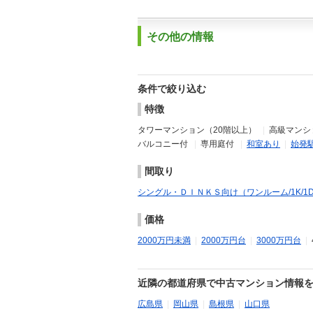
その他の情報
条件で絞り込む
特徴
タワーマンション（20階以上）
|
高級マンショ
バルコニー付
|
専用庭付
|
和室あり
|
始発
間取り
シングル・ＤＩＮＫＳ向け（ワンルーム/1K/1DK/1
価格
2000万円未満
|
2000万円台
|
3000万円台
|
近隣の都道府県で中古マンション情報
広島県
|
岡山県
|
島根県
|
山口県