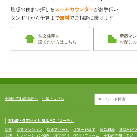
理想の住まい探しを
スーモカウンター
がお手伝い
ダンドリから予算まで
無料
でご相談に乗ります
注文住宅
を
新築マン
建てたい方はこちら
お探しの
全国の不動産情報へ
|
中国トップへ
不動産・住宅サイト SUUMO（スーモ）
賃貸
|
賃貸マンション
|
賃貸アパート
|
賃貸一戸建て
|
家賃相場
|
新築分譲
土地
|
リノベーション物件
|
注文住宅
|
住宅リフォーム
|
不動産売却・査定