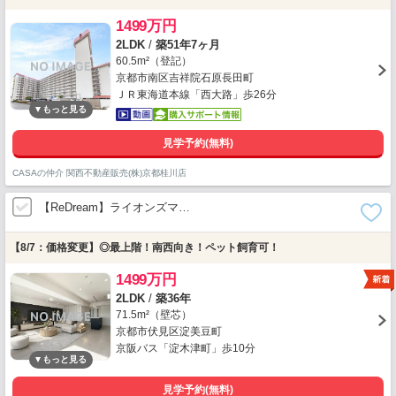
1499万円
2LDK
/
築51年7ヶ月
60.5m²（登記）
京都市南区吉祥院石原長田町
ＪＲ東海道本線「西大路」歩26分
見学予約(無料)
CASAの仲介 関西不動産販売(株)京都桂川店
【ReDream】ライオンズマ…
【8/7：価格変更】◎最上階！南西向き！ペット飼育可！
1499万円
2LDK
/
築36年
71.5m²（壁芯）
京都市伏見区淀美豆町
京阪バス「淀木津町」歩10分
見学予約(無料)