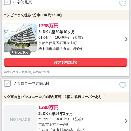
ルネ伏見東
コンビニまで徒歩2分◆LDK約12.3帖
1298万円
3LDK
/
築36年10ヶ月
61.04m²（18.46坪）（壁芯）
京都市伏見区石田大山町
地下鉄東西線「石田」歩8分
見学予約(無料)
積水ハウス不動産(株)京都南営業所
メガロコープ西陣A棟
＼☆南向きバルコニー☆／■即内覧可！1階に業務スーパーあり！
1380万円
3LDK
/
築54年3ヶ月
59.56m²（18.01坪）（壁芯）
京都市上京区一色町
市バス「今出川浄福寺」歩3分