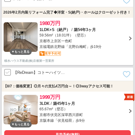
2026年2月内装リフォーム完了◆洋室・S(納戸)・ホールはクローゼット付き！
1980万円
1LDK+S（納戸）
/
築54年3ヶ月
59.56m²（18.01坪）（壁芯）
京都市上京区一色町
京福電鉄北野線「北野白梅町」歩19分
積水ハウス不動産(株)京都第一営業所
【ReDream】コトーハイツ…
【8/7：価格変更】◎月々の支払4万円台～！◎3wayアクセス可能！
1999万円
3LDK
/
築45年1ヶ月
65.67m²（壁芯）
京都市伏見区深草西川原町
京阪本線「伏見稲荷」歩9分
見学予約(無料)