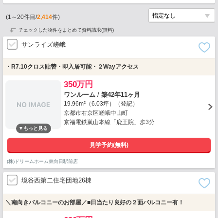
(
1
～
20
件目/
2,414
件)
チェックした物件をまとめて資料請求(無料)
サンライズ嵯峨
・R7.10クロス貼替・即入居可能・２Wayアクセス
350万円
ワンルーム
/
築42年11ヶ月
19.96m²（6.03坪）（登記）
京都市右京区嵯峨中山町
京福電鉄嵐山本線「鹿王院」歩3分
見学予約(無料)
(株)ドリームホーム東向日駅前店
境谷西第二住宅団地26棟
＼南向きバルコニーのお部屋／■日当たり良好の２面バルコニー有！