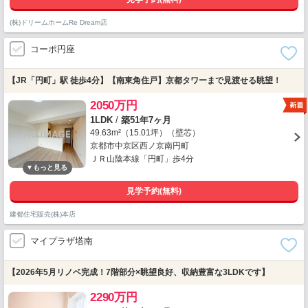
(株)ドリームホームRe Dream店
コーポ円座
【JR「円町」駅 徒歩4分】【南東角住戸】京都タワーまで見渡せる眺望！
2050万円
1LDK
/
築51年7ヶ月
49.63m²（15.01坪）（壁芯）
京都市中京区西ノ京南円町
ＪＲ山陰本線「円町」歩4分
見学予約(無料)
建都住宅販売(株)本店
マイプラザ塔南
【2026年5月リノベ完成！7階部分×眺望良好、収納豊富な3LDKです】
2290万円