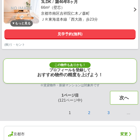
3LDK
/
築46年8ヶ月
66m²（壁芯）
京都市南区吉祥院仁木ノ森町
ＪＲ東海道本線「西大路」歩23分
見学予約(無料)
(株)リ・セント
この物件もありかも！
プロフィールを登録して
おすすめ物件の精度を上げよう！
※賃貸物件・新築マンションは対象外です
1
ページ目
次へ
(
121
ページ中)
1
2
3
…
京都市
変更