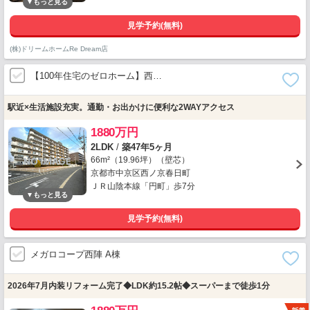
見学予約(無料)
(株)ドリームホームRe Dream店
【100年住宅のゼロホーム】西…
駅近×生活施設充実。通勤・お出かけに便利な2WAYアクセス
1880万円
2LDK
/
築47年5ヶ月
66m²（19.96坪）（壁芯）
京都市中京区西ノ京春日町
ＪＲ山陰本線「円町」歩7分
見学予約(無料)
メガロコープ西陣 A棟
2026年7月内装リフォーム完了◆LDK約15.2帖◆スーパーまで徒歩1分