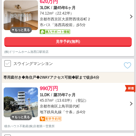
620万円
3LDK
/
築45年6ヶ月
74.12m²（22.42坪）
京都市西京区大原野西境谷町２
市バス「洛西高校前」歩5分
見学予約(無料)
(株)ドリームホーム洛西口駅前店
スウイングマンシヨン
専用庭付き◆角住戸◆2WAYアクセス可能◆駅まで徒歩4分
990万円
1LDK
/
築35年7ヶ月
45.07m²（13.63坪）（登記）
京都市南区上鳥羽苗代町
地下鉄烏丸線「十条」歩4分
積水ハウス不動産(株)京都第一営業所