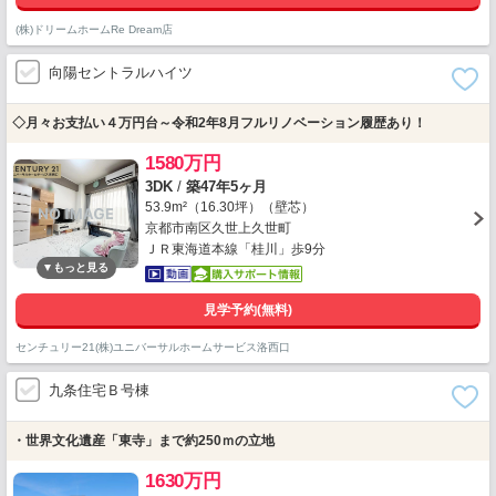
(株)ドリームホームRe Dream店
向陽セントラルハイツ
◇月々お支払い４万円台～令和2年8月フルリノベーション履歴あり！
1580万円
3DK
/
築47年5ヶ月
53.9m²（16.30坪）（壁芯）
京都市南区久世上久世町
ＪＲ東海道本線「桂川」歩9分
見学予約(無料)
センチュリー21(株)ユニバーサルホームサービス洛西口
九条住宅Ｂ号棟
・世界文化遺産「東寺」まで約250ｍの立地
1630万円