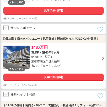
見学予約(無料)
(株)ドリームホームRe Dream店
サンレスポアール
◎最上階！南向きバルコニー！眺望良好！開放感たっぷり3LDKのお部屋！
1480万円
3LDK
/
築40年6ヶ月
64.96m²（壁芯）
京都市南区久世大薮町
市バス「東土川」歩4分
見学予約(無料)
(株)ドリームホームRe Dream店
桂川ハイツ１号館
【CASAの仲介】南向きバルコニーで陽当り・眺望良好！リフォーム済2LDK