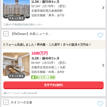
1LDK
/
築55年4ヶ月
52.1m²（15.76坪）（壁芯）
京都市南区西九条南田町
近鉄京都線「東寺」歩7分
三菱UFJ不動産販売(株)京都センター
【ReDream】向島ニュータ…
リフォーム完成しました！即内覧・ご入居可！月々の返済４万円台！
1699万円
3LDK
/
築46年3ヶ月
64.5m²（19.51坪）（壁芯）
京都市伏見区向島二ノ丸町
近鉄京都線「向島」歩9分
見学予約(無料)
(株)ドリームホームRe Dream店
ネオコーポ太秦