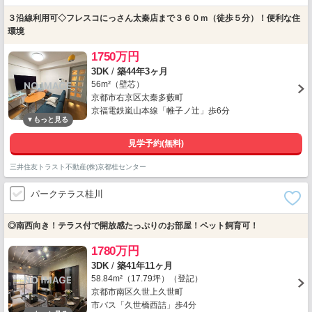
３沿線利用可◇フレスコにっさん太秦店まで３６０ｍ（徒歩５分）！便利な住
環境
1750万円
3DK
/
築44年3ヶ月
56m²（壁芯）
京都市右京区太秦多藪町
京福電鉄嵐山本線「帷子ノ辻」歩6分
見学予約(無料)
三井住友トラスト不動産(株)京都桂センター
パークテラス桂川
◎南西向き！テラス付で開放感たっぷりのお部屋！ペット飼育可！
1780万円
3DK
/
築41年11ヶ月
58.84m²（17.79坪）（登記）
京都市南区久世上久世町
市バス「久世橋西詰」歩4分