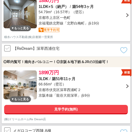
1880万円
1LDK+S（納戸）
/
築54年3ヶ月
54.79m²（16.57坪）（壁芯）
京都市上京区一色町
京福電鉄北野線「北野白梅町」歩19分
積水ハウス不動産(株)京都第一営業所
【ReDream】深草西浦住宅
◎即内覧可！南向きバルコニー！◎京阪＆地下鉄＆JRの3沿線可！
1899万円
3LDK
/
築51年11ヶ月
66.66m²（壁芯）
京都市伏見区深草西浦町２
京阪本線「龍谷大前深草」歩9分
見学予約(無料)
(株)ドリームホームRe Dream店
メガロコープ西陣 A棟