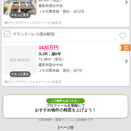
86.5m²（登記）
霧島市国分中央
ＪＲ日豊本線「国分」歩12分
(株)ライフデザインイエステーション姶良店
グランドパレス国分駅前
3420万円
3LDK
/
築6年
71.39m²（壁芯）
霧島市国分中央
ＪＲ日豊本線「国分」歩7分
(株)ライフデザインイエステーション姶良店
この物件もありかも！
プロフィールを登録して
おすすめ物件の精度を上げよう！
※賃貸物件・新築マンションは対象外です
1
ページ目