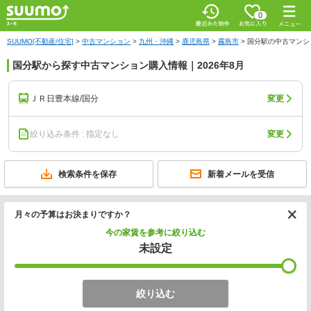
0
SUUMO[不動産/住宅]
>
中古マンション
>
九州・沖縄
>
鹿児島県
>
霧島市
>
国分駅の中古マンシ
国分駅から探す中古マンション購入情報｜2026年8月
ＪＲ日豊本線/国分
変更
絞り込み条件 : 指定なし
変更
検索条件を保存
新着メールを受信
月々の予算はお決まりですか？
今の家賃を参考に絞り込む
未設定
絞り込む