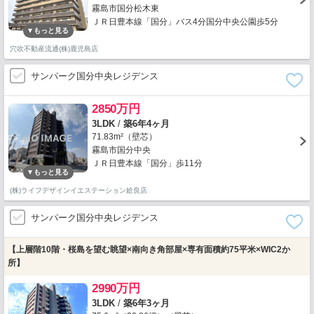
霧島市国分松木東
ＪＲ日豊本線「国分」バス4分国分中央公園歩5分
穴吹不動産流通(株)鹿児島店
サンパーク国分中央レジデンス
2850万円
3LDK
/
築6年4ヶ月
71.83m²（壁芯）
霧島市国分中央
ＪＲ日豊本線「国分」歩11分
(株)ライフデザインイエステーション姶良店
サンパーク国分中央レジデンス
【上層階10階・桜島を望む眺望×南向き角部屋×専有面積約75平米×WIC2か
所】
2990万円
3LDK
/
築6年3ヶ月