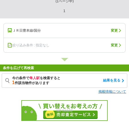
(
1
ページ中)
1
ＪＲ日豊本線/国分
変更
絞り込み条件 : 指定なし
変更
条件を広げて再検索
今の条件で
隼人駅
を検索すると
結果を見る
1
件該当物件があります
掲載情報について