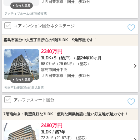
ＪＲ日豊本線「国分」歩13分
アクティブホーム(株)宮崎支店
コアマンション国分ネクステージ
霧島市国分中央五丁目所在の9階3LDK＋S角部屋です！
2340万円
3LDK+S（納戸）
/
築24年10ヶ月
98.07m²（29.66坪）（壁芯）
霧島市国分中央
ＪＲ日豊本線「国分」歩12分
穴吹不動産流通(株)鹿児島店
アルファスマート国分
7階南向き・眺望良好な3LDK！便利な商業施設に近い好立地が魅力です！
2480万円
3LDK
/
築7年
72.3m²（21.87坪）（壁芯）