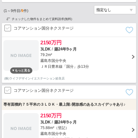
(
1
～
9
件目/
9
件)
チェックした物件をまとめて資料請求(無料)
コアマンション国分ネクステージ
2150万円
3LDK
/
築24年9ヶ月
79.2m²
霧島市国分中央
ＪＲ日豊本線「国分」歩13分
(株)ライフデザインイエステーション姶良店
コアマンション国分ネクステージ
専有面積約７５平米の３ＬＤＫ・最上階♪開放感のあるスカイデッキあり♪
2150万円
3LDK
/
築24年9ヶ月
75.88m²（登記）
霧島市国分中央