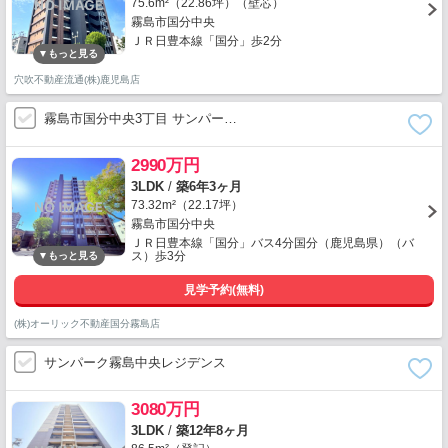
75.6m²（22.86坪）（壁芯）
霧島市国分中央
ＪＲ日豊本線「国分」歩2分
穴吹不動産流通(株)鹿児島店
霧島市国分中央3丁目 サンパー…
2990万円
3LDK
/
築6年3ヶ月
73.32m²（22.17坪）
霧島市国分中央
ＪＲ日豊本線「国分」バス4分国分（鹿児島県）（バ
ス）歩3分
見学予約(無料)
(株)オーリック不動産国分霧島店
サンパーク霧島中央レジデンス
3080万円
3LDK
/
築12年8ヶ月